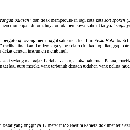
erangan balasan”
dan tidak mempedulikan lagi kata-kata
soft-spoken
gu
an menemui bupati di rumahnya untuk membawa kalimat tanya:
“siapa y
t bergotong royong memanggul salib merah di film
Pesta Babi
itu. Se
i” melihat tindakan dari lembaga yang selama ini kadung dianggap patrio
alu dekat dengan instrumen membunuh.
bak saat sedang mengajar. Perlahan-lahan, anak-anak muda Papua, murid
ngat lagi guru mereka yang terbunuh dengan tuduhan yang paling mudah
merah besar yang tingginya 17 meter itu? Sebelum kamera dokumenter
Pest