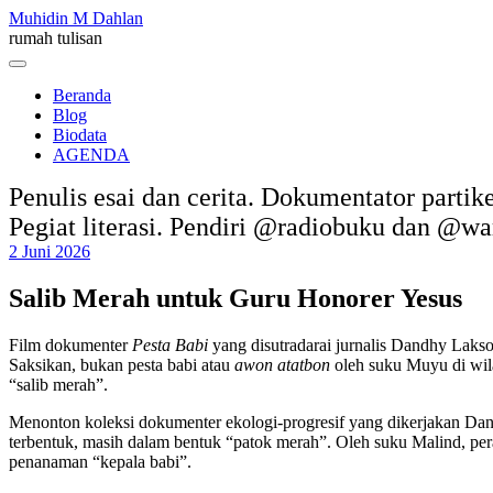
Skip
Muhidin M Dahlan
to
rumah tulisan
content
Menu
Beranda
Blog
Biodata
AGENDA
Penulis esai dan cerita. Dokumentator partik
Pegiat literasi. Pendiri @radiobuku dan @w
2 Juni 2026
Salib Merah untuk Guru Honorer Yesus
Film dokumenter
Pesta Babi
yang disutradarai jurnalis Dandhy Lakso
Saksikan, bukan pesta babi atau
awon atatbon
oleh suku Muyu di wila
“salib merah”.
Menonton koleksi dokumenter ekologi-progresif yang dikerjakan Dand
terbentuk, masih dalam bentuk “patok merah”. Oleh suku Malind, pe
penanaman “kepala babi”.