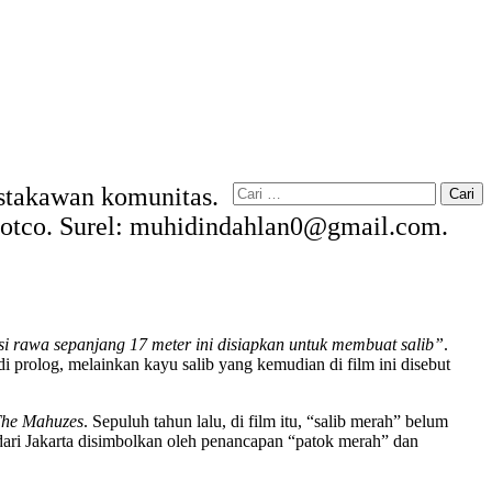
Cari
Pustakawan komunitas.
untuk:
kdotco. Surel: muhidindahlan0@gmail.com.
si rawa sepanjang 17 meter ini disiapkan untuk membuat salib”
.
prolog, melainkan kayu salib yang kemudian di film ini disebut
he Mahuzes
. Sepuluh tahun lalu, di film itu, “salib merah” belum
dari Jakarta disimbolkan oleh penancapan “patok merah” dan