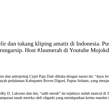
elir dan tukang kliping amatir di Indonesia. 
arungarsip. Host #Jasmerah di Youtube Mojo
no dan antropolog Cypri Paju Dale dibuka dengan narasi ini:
“kayu be
yah pedalaman Kabupaten Boven Digoel, Papua Selatan, yang menjadi 
hy D. Laksono dan tim, “salib merah” ini sejatinya sudah muncul di
T
rampasan tanah mereka oleh oligarki yang mendapatkan kertas mandat 