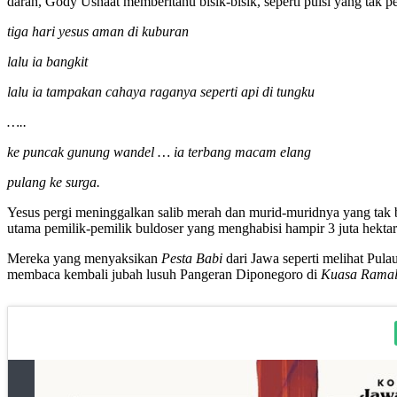
darah, Gody Usnaat memberitahu bisik-bisik, seperti puisi yang tak pe
tiga hari yesus aman di kuburan
lalu ia bangkit
lalu ia tampakan cahaya raganya seperti api di tungku
…..
ke puncak gunung wandel … ia terbang macam elang
pulang ke surga.
Yesus pergi meninggalkan salib merah dan murid-muridnya yang tak 
utama pemilik-pemilik buldoser yang menghabisi hampir 3 juta hektar
Mereka yang menyaksikan
Pesta Babi
dari Jawa seperti melihat Pul
membaca kembali jubah lusuh Pangeran Diponegoro di
Kuasa Rama