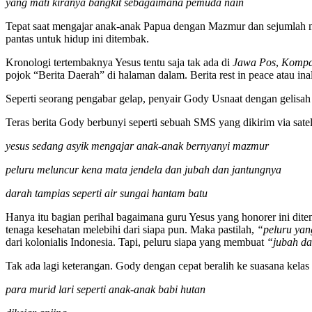
yang mati kiranya bangkit sebagaimana pemuda nain
Tepat saat mengajar anak-anak Papua dengan Mazmur dan sejumlah ma
pantas untuk hidup ini ditembak.
Kronologi tertembaknya Yesus tentu saja tak ada di
Jawa Pos
,
Komp
pojok “Berita Daerah” di halaman dalam. Berita rest in peace atau inalil
Seperti seorang pengabar gelap, penyair Gody Usnaat dengan gelisah 
Teras berita Gody berbunyi seperti sebuah SMS yang dikirim via sate
yesus sedang asyik mengajar anak-anak bernyanyi mazmur
peluru meluncur kena mata jendela dan jubah dan jantungnya
darah tampias seperti air sungai hantam batu
Hanya itu bagian perihal bagaimana guru Yesus yang honorer ini dit
tenaga kesehatan melebihi dari siapa pun. Maka pastilah,
“peluru yan
dari kolonialis Indonesia. Tapi, peluru siapa yang membuat
“jubah da
Tak ada lagi keterangan. Gody dengan cepat beralih ke suasana kel
para murid lari seperti anak-anak babi hutan