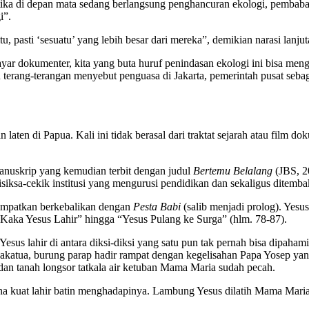
etika di depan mata sedang berlangsung penghancuran ekologi, pembaba
i”.
, pasti ‘sesuatu’ yang lebih besar dari mereka”, demikian narasi lanju
ayar dokumenter, kita yang buta huruf penindasan ekologi ini bisa meng
terang-terangan menyebut penguasa di Jakarta, pemerintah pusat sebag
an laten di Papua. Kali ini tidak berasal dari traktat sejarah atau film
anuskrip yang kemudian terbit dengan judul
Bertemu Belalang
(JBS, 2
ksa-cekik institusi yang mengurusi pendidikan dan sekaligus ditembak
itempatkan berkebalikan dengan
Pesta Babi
(salib menjadi prolog). Yesu
 Kaka Yesus Lahir” hingga “Yesus Pulang ke Surga” (hlm. 78-87).
 Yesus lahir di antara diksi-diksi yang satu pun tak pernah bisa dipa
, kakatua, burung parap hadir rampat dengan kegelisahan Papa Yosep
 dan tanah longsor tatkala air ketuban Mama Maria sudah pecah.
mana kuat lahir batin menghadapinya. Lambung Yesus dilatih Mama Maria