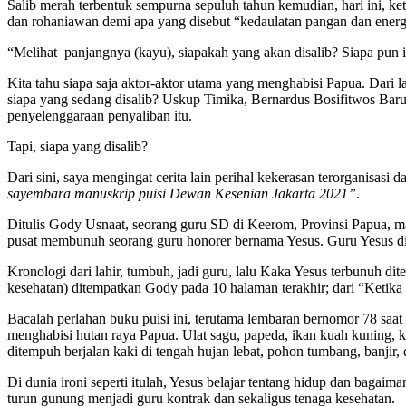
Salib merah terbentuk sempurna sepuluh tahun kemudian, hari ini, k
dan rohaniawan demi apa yang disebut “kedaulatan pangan dan energ
“Melihat panjangnya (kayu), siapakah yang akan disalib? Siapa pun itu
Kita tahu siapa saja aktor-aktor utama yang menghabisi Papua. Dari l
siapa yang sedang disalib? Uskup Timika, Bernardus Bosifitwos Baru 
penyelenggaraan penyaliban itu.
Tapi, siapa yang disalib?
Dari sini, saya mengingat cerita lain perihal kekerasan terorganisasi d
sayembara manuskrip puisi Dewan Kesenian Jakarta 2021”
.
Ditulis Gody Usnaat, seorang guru SD di Keerom, Provinsi Papua, m
pusat membunuh seorang guru honorer bernama Yesus. Guru Yesus disi
Kronologi dari lahir, tumbuh, jadi guru, lalu Kaka Yesus terbunuh d
kesehatan) ditempatkan Gody pada 10 halaman terakhir; dari “Ketika
Bacalah perlahan buku puisi ini, terutama lembaran bernomor 78 saat
menghabisi hutan raya Papua. Ulat sagu, papeda, ikan kuah kuning
ditempuh berjalan kaki di tengah hujan lebat, pohon tumbang, banjir,
Di dunia ironi seperti itulah, Yesus belajar tentang hidup dan bagai
turun gunung menjadi guru kontrak dan sekaligus tenaga kesehatan.