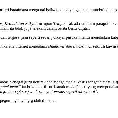
teri bagaimana mengenal baik-baik apa yang ada dan tumbuh di atas t
as
,
Kedaulatan Rakyat
, maupun
Tempo
. Tak ada satu pun paragraf terc
lahi itu tidak juga terekam dalam berita-berita digital.
dan tergesa-gesa seperti sedang dikejar pasukan hantu menuliskan kab
lit karena internet mengalami
shutdown
atau
blackout
di seluruh kawasa
embak. Sebagai guru kontrak dan tenaga medis, Yesus sangat dicintai 
g meluncur”
itu bukan milik anak-anak muda Papua yang mempertahank
n jantung (Yesus) … darahnya tampias seperti air sungai”
.
as pegunungan yang gaduh di mana,