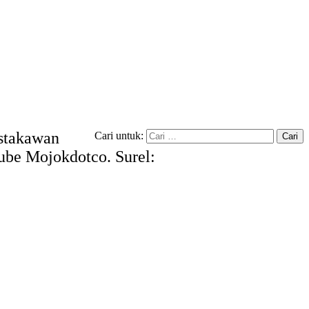
ustakawan
Cari untuk:
tube Mojokdotco. Surel: