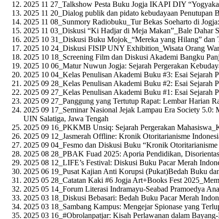
2025 11 27_Talkshow Pesta Buku Jogja IKAPI DIY “Yogyaka
2025 11 20_Dialog publik dan pidato kebudayaan Penutupan B
2025 11 08_Sunmory Radiobuku_Tur Bekas Soeharto di Jogj
2025 11 03_Diskusi “Ki Hadjar di Meja Makan”_Bale Dahar S
2025 10 31_Diskusi Buku Mojok_“Mereka yang Hilang” dan To
2025 10 24_Diskusi FISIP UNY Exhibition_Wisata Orang Wara
2025 10 18_Screening Film dan Diskusi Akademi Bangku Panja
2025 10 06_Matur Nuwun Jogja: Sejarah Pergerakan Kebudaya
2025 10 04_Kelas Penulisan Akademi Buku #3: Esai Sejarah
2025 09 28_Kelas Penulisan Akademi Buku #2: Esai Sejarah
2025 09 27_Kelas Penulisan Akademi Buku #1: Esai Sejarah
2025 09 27_Panggung yang Tertutup Rapat: Lembar Harian 
2025 09 17_Seminar Nasional Jejak Lampau Era Society 5.0: 
UIN Salatiga, Jawa Tengah
2025 09 16_PKKMB Unsiq: Sejarah Pergerakan Mahasiswa_
2025 09 12_Jasmerah Offline: Kronik Otoritarianisme Indone
2025 09 04_Fesmo dan Diskusi Buku “Kronik Otoritarianisme
2025 08 28_PBAK Fuad 2025: Aporia Pendidikan, Disorientas
2025 08 12_LIFE’s Festival: Diskusi Buku Pacar Merah Indone
2025 06 19_Pusat Kajian Anti Korupsi (Pukat)Bedah Buku da
2025 05 28_Catatan Kaki #6 Jogja Art+Books Fest 2025_Memba
2025 05 14_Forum Literasi Indramayu-Seabad Pramoedya Ana
2025 03 18_Diskusi Bebasari: Bedah Buku Pacar Merah Indone
2025 03 18_Sambang Kampus: Mengejar Spionase yang Terlup
2025 03 16_#Obrolanpatjar: Kisah Perlawanan dalam Bayang-