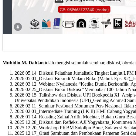
Muhidin M. Dahlan
telah mengisi sejumlah seminar, diskusi, obrola
2026 05 14_Diskusi Pelatihan Jurnalistik Tingkat Lanjut LP
2026 05 01_Diskusi Buku di Malam Buku (Mabuk Eps. 92)_Je
2026 03 12_Webinar Nyalanesia “Ketika Dunia Berkonflik, A
2026 02 25_Diskusi Buku Diskusi “Membabar 100 Tahun Naa
2026 02 15_Talkshow dan Diskusi UPI Bookpedia XI_Arsip se
Universitas Pendidikan Indonesia (UPI)_Gedung Achmad Sanu
2026 02 11_Seminar Festbuari Monumen Pers Nasional_Iklan
2026 02 01_Intermediate Training (LK II) HMI Cabang Yogya
2026 01 14_Roasting Zainal Arifin Mochtar, Bukan Guru Besa
2025 12 28_Diskusi dan Refleksi AJI Yogyakarta_Komitmen M
2025 12 20_Workshop PKBM Sulolipu Bone, Sulawesi Selatan_
2025 12 17_Orasi Sambutan dan Pembukaan Pameran Seni dan 