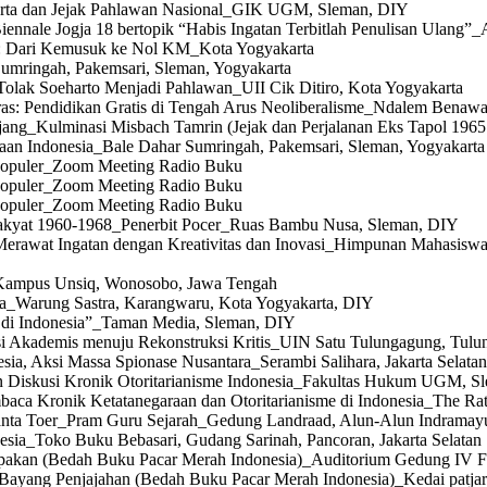
rta dan Jejak Pahlawan Nasional_GIK UGM, Sleman, DIY
iennale Jogja 18 bertopik “Habis Ingatan Terbitlah Penulisan Ulang
a: Dari Kemusuk ke Nol KM_Kota Yogyakarta
umringah, Pakemsari, Sleman, Yogyakarta
lak Soeharto Menjadi Pahlawan_UII Cik Ditiro, Kota Yogyakarta
s: Pendidikan Gratis di Tengah Arus Neoliberalisme_Ndalem Benawa
ng_Kulminasi Misbach Tamrin (Jejak dan Perjalanan Eks Tapol 1965 
an Indonesia_Bale Dahar Sumringah, Pakemsari, Sleman, Yogyakarta
 Populer_Zoom Meeting Radio Buku
 Populer_Zoom Meeting Radio Buku
 Populer_Zoom Meeting Radio Buku
Rakyat 1960-1968_Penerbit Pocer_Ruas Bambu Nusa, Sleman, DIY
Merawat Ingatan dengan Kreativitas dan Inovasi_Himpunan Mahasiswa
Kampus Unsiq, Wonosobo, Jawa Tengah
sia_Warung Sastra, Karangwaru, Kota Yogyakarta, DIY
 di Indonesia”_Taman Media, Sleman, DIY
i Akademis menuju Rekonstruksi Kritis_UIN Satu Tulungagung, Tulu
sia, Aksi Massa Spionase Nusantara_Serambi Salihara, Jakarta Selata
n Diskusi Kronik Otoritarianisme Indonesia_Fakultas Hukum UGM, S
ca Kronik Ketatanegaraan dan Otoritarianisme di Indonesia_The Rat
nta Toer_Pram Guru Sejarah_Gedung Landraad, Alun-Alun Indramayu
sia_Toko Buku Bebasari, Gudang Sarinah, Pancoran, Jakarta Selatan
akan (Bedah Buku Pacar Merah Indonesia)_Auditorium Gedung IV F
Bayang Penjajahan (Bedah Buku Pacar Merah Indonesia)_Kedai patjar