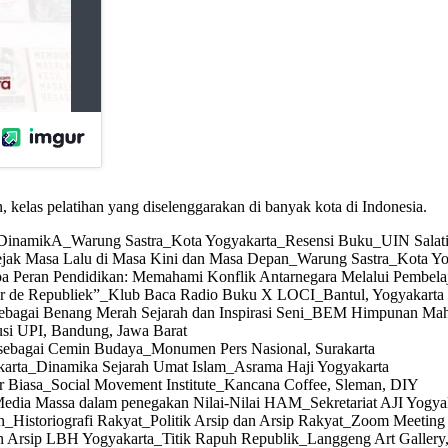
n, kelas pelatihan yang diselenggarakan di banyak kota di Indonesia.
M DinamikA_Warung Sastra_Kota Yogyakarta_Resensi Buku_UIN Salati
jak Masa Lalu di Masa Kini dan Masa Depan_Warung Sastra_Kota Yo
pa Peran Pendidikan: Memahami Konflik Antarnegara Melalui Pembel
r de Republiek”_Klub Baca Radio Buku X LOCI_Bantul, Yogyakarta
bagai Benang Merah Sejarah dan Inspirasi Seni_BEM Himpunan Mahasi
si UPI, Bandung, Jawa Barat
 sebagai Cemin Budaya_Monumen Pers Nasional, Surakarta
karta_Dinamika Sejarah Umat Islam_Asrama Haji Yogyakarta
r Biasa_Social Movement Institute_Kancana Coffee, Sleman, DIY
edia Massa dalam penegakan Nilai-Nilai HAM_Sekretariat AJI Yogya
Historiografi Rakyat_Politik Arsip dan Arsip Rakyat_Zoom Meeting
Arsip LBH Yogyakarta_Titik Rapuh Republik_Langgeng Art Gallery, 