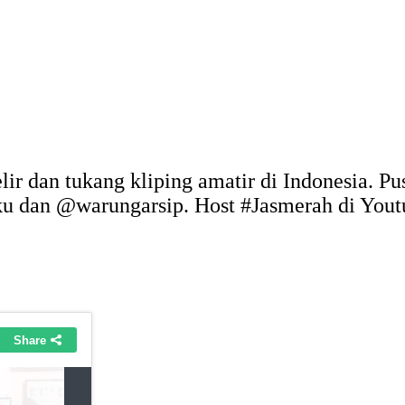
elir dan tukang kliping amatir di Indonesia. P
uku dan @warungarsip. Host #Jasmerah di You