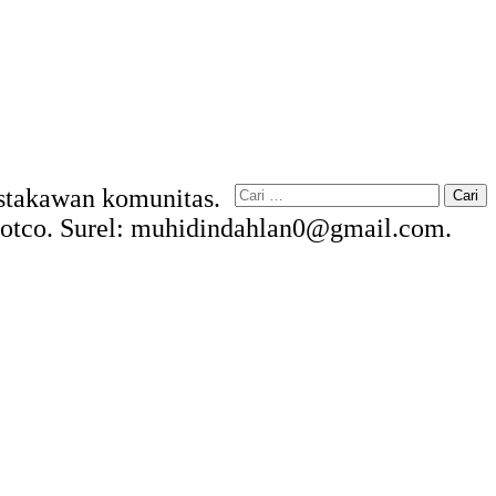
Cari
Pustakawan komunitas.
untuk:
kdotco. Surel: muhidindahlan0@gmail.com.