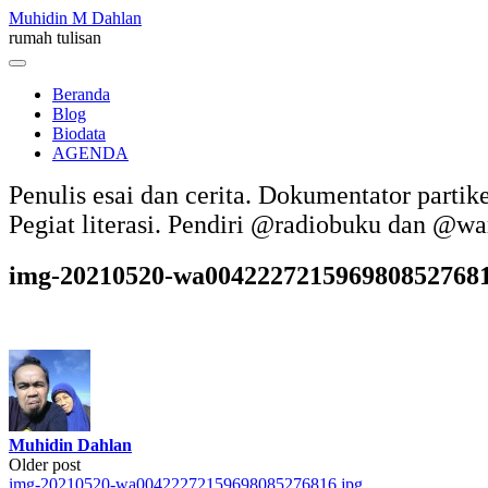
Skip
Muhidin M Dahlan
to
rumah tulisan
content
Menu
Beranda
Blog
Biodata
AGENDA
Penulis esai dan cerita. Dokumentator partik
Pegiat literasi. Pendiri @radiobuku dan @w
img-20210520-wa0042227215969808527681
Muhidin Dahlan
Post
Older post
img-20210520-wa00422272159698085276816.jpg