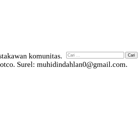
Cari
Pustakawan komunitas.
untuk:
kdotco. Surel: muhidindahlan0@gmail.com.