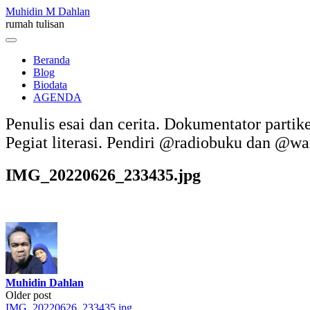
Skip
Muhidin M Dahlan
to
rumah tulisan
content
Menu
Beranda
Blog
Biodata
AGENDA
Penulis esai dan cerita. Dokumentator partik
Pegiat literasi. Pendiri @radiobuku dan @w
IMG_20220626_233435.jpg
Muhidin Dahlan
Post
Older post
IMG_20220626_233435.jpg