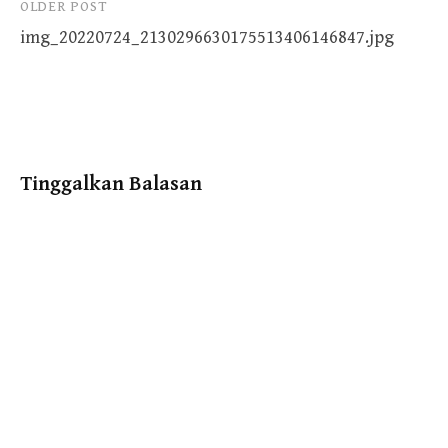
Post
OLDER POST
img_20220724_2130296630175513406146847.jpg
navigation
Tinggalkan Balasan