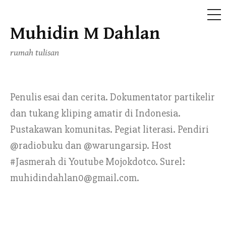
ME
Muhidin M Dahlan
Skip
to
rumah tulisan
content
Penulis esai dan cerita. Dokumentator partikelir
dan tukang kliping amatir di Indonesia.
Pustakawan komunitas. Pegiat literasi. Pendiri
@radiobuku dan @warungarsip. Host
#Jasmerah di Youtube Mojokdotco. Surel:
muhidindahlan0@gmail.com.