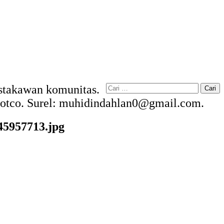
Cari
Pustakawan komunitas.
untuk:
kdotco. Surel: muhidindahlan0@gmail.com.
45957713.jpg