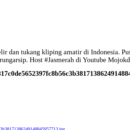
elir dan tukang kliping amatir di Indonesia. 
arungarsip. Host #Jasmerah di Youtube Mojo
4817c0de5652397fc8b56c3b381713862491488
6c3b38171386249148845957713.jpg