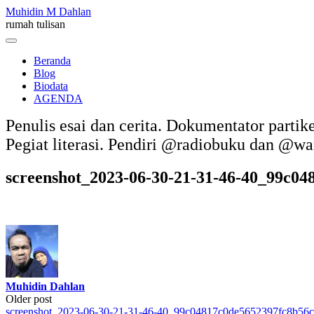
Skip
Muhidin M Dahlan
to
rumah tulisan
content
Menu
Beranda
Blog
Biodata
AGENDA
Penulis esai dan cerita. Dokumentator partik
Pegiat literasi. Pendiri @radiobuku dan @w
screenshot_2023-06-30-21-31-46-40_99c0
Muhidin Dahlan
Post
Older post
screenshot_2023-06-30-21-31-46-40_99c04817c0de5652397fc8b5