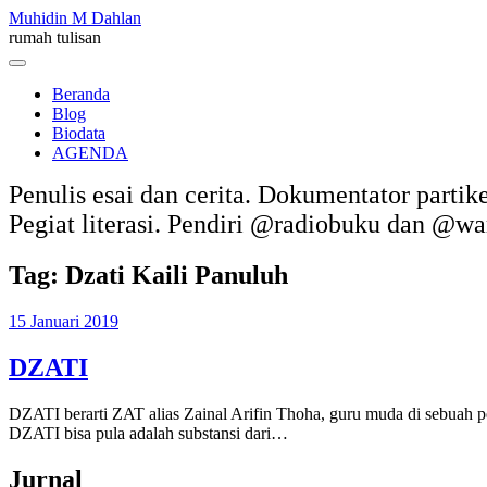
Skip
Muhidin M Dahlan
to
rumah tulisan
content
Menu
Beranda
Blog
Biodata
AGENDA
Penulis esai dan cerita. Dokumentator partik
Pegiat literasi. Pendiri @radiobuku dan @w
Tag:
Dzati Kaili Panuluh
15 Januari 2019
DZATI
DZATI berarti ZAT alias Zainal Arifin Thoha, guru muda di sebuah p
DZATI bisa pula adalah substansi dari…
Jurnal