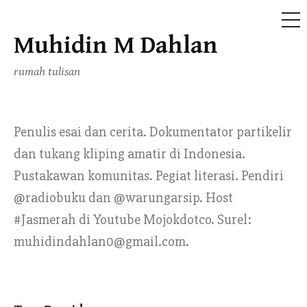
ME
Muhidin M Dahlan
Skip
to
rumah tulisan
content
Penulis esai dan cerita. Dokumentator partikelir
dan tukang kliping amatir di Indonesia.
Pustakawan komunitas. Pegiat literasi. Pendiri
@radiobuku dan @warungarsip. Host
#Jasmerah di Youtube Mojokdotco. Surel:
muhidindahlan0@gmail.com.