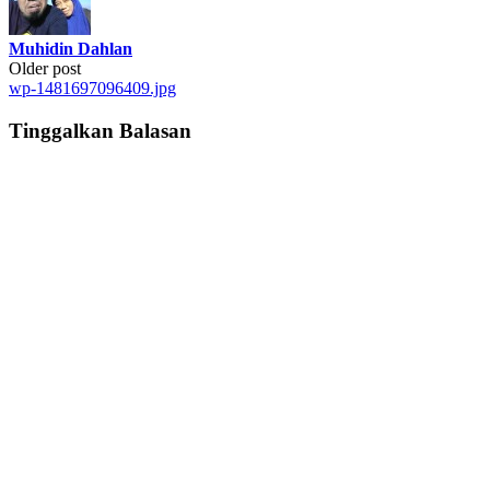
Muhidin Dahlan
Post
Older post
wp-1481697096409.jpg
navigation
Tinggalkan Balasan