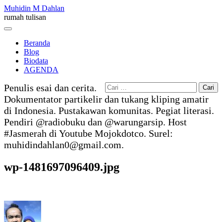
Skip
Muhidin M Dahlan
to
rumah tulisan
content
Menu
Beranda
Blog
Biodata
AGENDA
Cari
Penulis esai dan cerita.
untuk:
Dokumentator partikelir dan tukang kliping amatir
di Indonesia. Pustakawan komunitas. Pegiat literasi.
Pendiri @radiobuku dan @warungarsip. Host
#Jasmerah di Youtube Mojokdotco. Surel:
muhidindahlan0@gmail.com.
wp-1481697096409.jpg