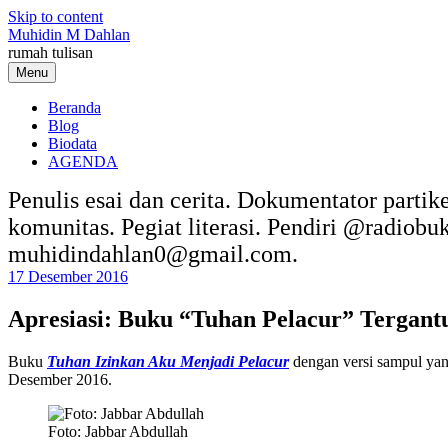
Skip to content
Muhidin M Dahlan
rumah tulisan
Menu
Beranda
Blog
Biodata
AGENDA
Penulis esai dan cerita. Dokumentator partik
komunitas. Pegiat literasi. Pendiri @radiob
muhidindahlan0@gmail.com.
17 Desember 2016
Apresiasi: Buku “Tuhan Pelacur” Tergan
Buku
Tuhan Izinkan Aku Menjadi Pelacur
dengan versi sampul yan
Desember 2016.
Foto: Jabbar Abdullah