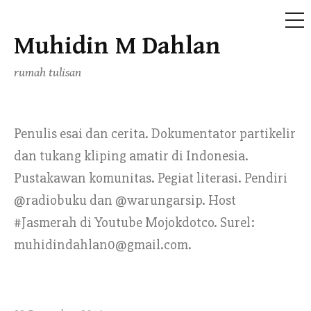
ME
Muhidin M Dahlan
Skip
to
rumah tulisan
content
Penulis esai dan cerita. Dokumentator partikelir
dan tukang kliping amatir di Indonesia.
Pustakawan komunitas. Pegiat literasi. Pendiri
@radiobuku dan @warungarsip. Host
#Jasmerah di Youtube Mojokdotco. Surel:
muhidindahlan0@gmail.com.