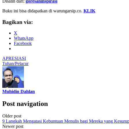
Disalin dari:
goresaninspirasi
Buku ini bisa didapatkan di warungarsip.co.
KLIK
Bagikan via:
X
WhatsApp
Facebook
APRESIASI
Tuhan/Pelacur
Muhidin Dahlan
Post navigation
Older post
9 Langkah Mengatasi Kebuntuan Menulis bagi Mereka yang Kesurup
Newer post