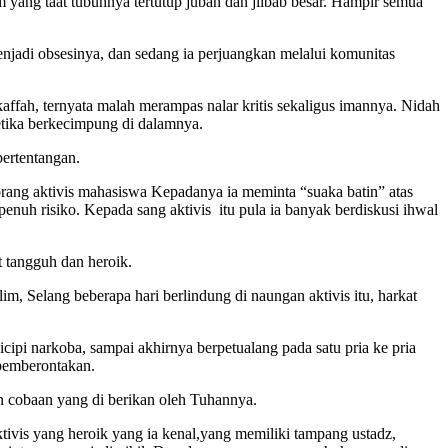
yang taat tubuhnya tertutup jubah dan jilbab besar. Hampir semua
jadi obsesinya, dan sedang ia perjuangkan melalui komunitas
kaffah, ternyata malah merampas nalar kritis sekaligus imannya. Nidah
etika berkecimpung di dalamnya.
ertentangan.
eorang aktivis mahasiswa Kepadanya ia meminta “suaka batin” atas
uh risiko. Kepada sang aktivis itu pula ia banyak berdiskusi ihwal
t tangguh dan heroik.
Selang beberapa hari berlindung di naungan aktivis itu, harkat
ipi narkoba, sampai akhirnya berpetualang pada satu pria ke pria
 pemberontakan.
n cobaan yang di berikan oleh Tuhannya.
tivis yang heroik yang ia kenal,yang memiliki tampang ustadz,