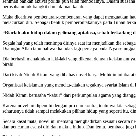
seniman bahkan aktivis politik pun telah menodainya. Dalam suasana 
berusaha untuk bangkit dan tak mau kalah.
Maka dicarinya pembenaran-pembenaran yang dapat menguatkan hatiny
melacurkan diri. Sebagai bentuk pemberontakannya pada Tuhan terkas
“Biarlah aku hidup dalam gelimang api-dosa, sebab terkadang d
Segala hal yang telah menimpa dirinya saat itu menjadikan dia seba
Dia ingin Allah tahu bahwa dia tidak lagi percaya pada-Nya sehingga
Dia berhasil menaklukan laki-laki yang dikenal dengan keislamanny
birahi.
Dari kisah Nidah Kirani yang dibahas novel karya Muhidin ini ibara
Organisasi keislaman yang mencita-citakan tegaknya syariat Islam di 
Nidah Kirani berusaha “kabur” dari perkumpulan agama yang diangga
Karena novel ini dipenuhi dengan pro dan kontra, tentunya kita seba
seharusnya tidak sampai melakukan pilihan hidup yang seperti itu,
Secara kasat mata, novel ini memang menghadirkan sesuatu secara nega
dan pencarian esensi diri dan makna hidup. Dan tentu, pembaca juga h