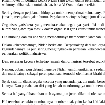
Kisah novel ini bermula ketika Nidah sang tokoh utama perempuan ya
waktunya dihabiskan untuk shalat, baca Al Quran, dan berzikir.
Seiring dengan perjalanan hidupnya untuk memperkuat keimananya Ni
jamaah, mengalami jalan buntu. Perjalanan sucinya sebagai juru dak
Organisasi garis keras yang mencita-citakan tegaknya syariat Islam d
Kirani yang awalnya masuk dalam organisasi garis keras untuk mene
Dia limbung dan tak ada yang membantunya memberikan jawaban. Ke
Dalam kekecewaannya, Nidah berkelana. Berpetualang dari satu organi
kegundahannya. Ia pun sering mengungkapkan perasaan kekecewaannya
pergerakan politik mahasiswa.
Dan, perasaan kecewa terhadap jamaah dan organisasi tersebut sedikit 
Namun, cobaan pun datang menerpa Nidah yang mungkin saja sedang m
dan martabatnya sebagai perempuan suci ternodai oleh hasrat-birahi akt
Sejak saat itu, diatas segala kecewa yang melandanya, dia mulai be
lainnya. Dan pertahanan diri yang lemah mendorongnya untuk memen
Semua hal yang diharamkan oleh agama pun justru dilakoni oleh seo
Hal tersebut semakin membuatnya memberontak yaitu ketika laki-laki 