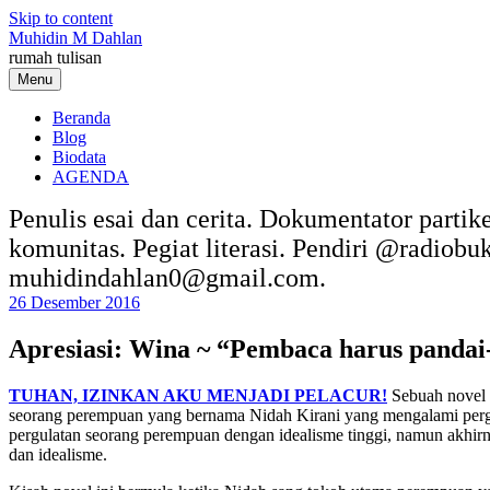
Skip to content
Muhidin M Dahlan
rumah tulisan
Menu
Beranda
Blog
Biodata
AGENDA
Penulis esai dan cerita. Dokumentator partik
komunitas. Pegiat literasi. Pendiri @radiob
muhidindahlan0@gmail.com.
26 Desember 2016
Apresiasi: Wina ~ “Pembaca harus pandai-
TUHAN, IZINKAN AKU MENJADI PELACUR!
Sebuah novel k
seorang perempuan yang bernama Nidah Kirani yang mengalami pergola
pergulatan seorang perempuan dengan idealisme tinggi, namun akhi
dan idealisme.