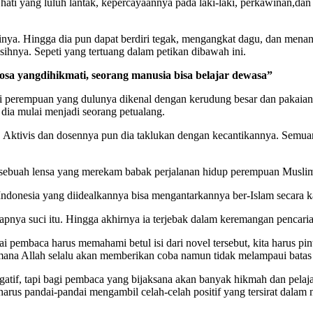
hati yang luluh lantak, kepercayaannya pada laki-laki, perkawinan,dan
a. Hingga dia pun dapat berdiri tegak, mengangkat dagu, dan menanta
ihnya. Sepeti yang tertuang dalam petikan dibawah ini.
osa yangdihikmati, seorang manusia bisa belajar dewasa”
gai perempuan yang dulunya dikenal dengan kerudung besar dan pakaian
 dia mulai menjadi seorang petualang.
a. Aktivis dan dosennya pun dia taklukan dengan kecantikannya. Sem
t sebuah lensa yang merekam babak perjalanan hidup perempuan Muslimah
Indonesia yang diidealkannya bisa mengantarkannya ber-Islam secara ka
pnya suci itu. Hingga akhirnya ia terjebak dalam keremangan pencari
gai pembaca harus memahami betul isi dari novel tersebut, kita harus 
 dimana Allah selalu akan memberikan coba namun tidak melampaui bat
tif, tapi bagi pembaca yang bijaksana akan banyak hikmah dan pelajara
arus pandai-pandai mengambil celah-celah positif yang tersirat dalam n