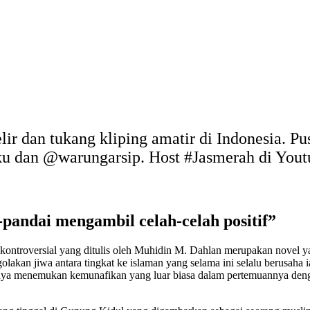
elir dan tukang kliping amatir di Indonesia. P
uku dan @warungarsip. Host #Jasmerah di You
pandai mengambil celah-celah positif”
ontroversial yang ditulis oleh Muhidin M. Dahlan merupakan novel yan
kan jiwa antara tingkat ke islaman yang selama ini selalu berusaha 
rnya menemukan kemunafikan yang luar biasa dalam pertemuannya den