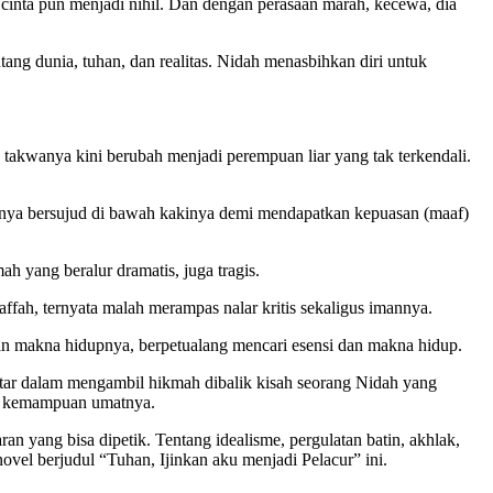
 cinta pun menjadi nihil. Dan dengan perasaan marah, kecewa, dia
ng dunia, tuhan, dan realitas. Nidah menasbihkan diri untuk
 takwanya kini berubah menjadi perempuan liar yang tak terkendali.
uanya bersujud di bawah kakinya demi mendapatkan kepuasan (maaf)
 yang beralur dramatis, juga tragis.
ffah, ternyata malah merampas nalar kritis sekaligus imannya.
an makna hidupnya, berpetualang mencari esensi dan makna hidup.
pintar dalam mengambil hikmah dibalik kisah seorang Nidah yang
as kemampuan umatnya.
n yang bisa dipetik. Tentang idealisme, pergulatan batin, akhlak,
ovel berjudul “Tuhan, Ijinkan aku menjadi Pelacur” ini.