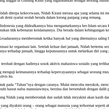
ng tinggal di Gunung Kidul yang digambarkan sebagai seorang muslim 
dah diterpa kekecewaan, Nidah Kirani merasa apa yang selama ini men
wah demi syariat seolah berada dalam lorong panjang yang remang.
i Indonesia yang diidealkannya bisa mengantarkannya ber-Islam secara 
mukan titik kebenaran keislamannya. Dia berada dalam kebingungan k
sadarannya memberontak ketika banyak hal yang ditemuinya saling b
sasi ke organisasi lain. Setelah keluar dari jamaah, Nidah bertemu s
 terhadap jamaah, hingga keputusannya untuk melarikan diri yang pen
terobati dengan hadirnya sosok aktivis mahasiswa sosialis yang terliha
enguji keimanannya terhadap kepercayaannya sebagai seorang muslim, 
ivis itu.
rontak pada “Tuhan”nya dengan caranya. Mulai mencoba merokok, mencic
uhi hasrat nafsu manusiawinya, berzina dan bersetubuh dengan dalih
rang Nidah yang memberontak dan sudah tidak meyakini akan kasih da
yang diyakini orang – orang sebagai manusia yang terhormat seperti ak