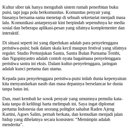
Kultur siber tak hanya mengubah sistem rumah penerbitan buku
puisi, tapi juga pola berkomunitas. Komunitas penyair yang
biasanya bersama-sama menetap di sebuah sekretariat menjadi masa
lalu. Komunikasi antarpenyair kini berpindah sepenuhnya ke media
sosial dan beberapa aplikasi-pesan yang sifatnya komplementer dan
interaktif.
Di situasi seperti ini yang diperlukan adalah para penyelenggara
peristiwa-puisi; baik dalam skala kecil maupun festival yang sifatnya
reguler. Studio Pertunjukan Sastra, Sastra Bulan Purnama Tembi,
dan Ngopinyastro adalah contoh nyata bagaimana penyelenggara
peristiwa sastra ini eksis. Dalam kultur-penyelenggara, jaringan
adalah kunci pertama dan utama.
Kepada para penyelenggara peristiwa-puisi inilah dunia kepenyairan
kita menyandarkan nasib dan masa depannya berselancar ke dunia
tanpa batas ini.
Dan, mari kembali ke sosok penyair yang umumnya pemulia kata-
kata tanpa di kelilingi harta melimpah ini. Saya ingat diplomat
pertama Indonesia dan seorang politglot sahabat Raden Ajeng
Kartini, Agoes Salim, pernah berkata, dan kemudian menjadi jalan
hidup yang dihelatnya secara konsisten: “Memimpin adalah
menderita”.