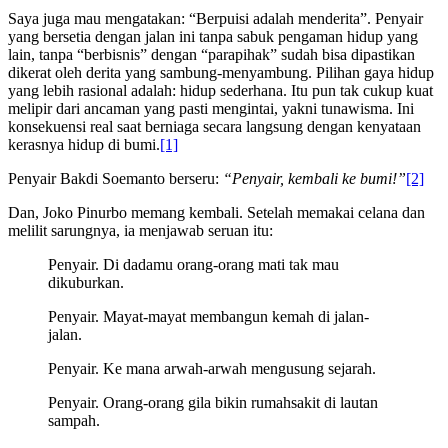
Saya juga mau mengatakan: “Berpuisi adalah menderita”. Penyair
yang bersetia dengan jalan ini tanpa sabuk pengaman hidup yang
lain, tanpa “berbisnis” dengan “parapihak” sudah bisa dipastikan
dikerat oleh derita yang sambung-menyambung. Pilihan gaya hidup
yang lebih rasional adalah: hidup sederhana. Itu pun tak cukup kuat
melipir dari ancaman yang pasti mengintai, yakni tunawisma. Ini
konsekuensi real saat berniaga secara langsung dengan kenyataan
kerasnya hidup di bumi.
[1]
Penyair Bakdi Soemanto berseru:
“
Penyair, kembali ke bumi!
”
[2]
Dan, Joko Pinurbo memang kembali. Setelah memakai celana dan
melilit sarungnya, ia menjawab seruan itu:
Penyair. Di dadamu orang-orang mati tak mau
dikuburkan.
Penyair. Mayat-mayat membangun kemah di jalan-
jalan.
Penyair. Ke mana arwah-arwah mengusung sejarah.
Penyair. Orang-orang gila bikin rumahsakit di lautan
sampah.