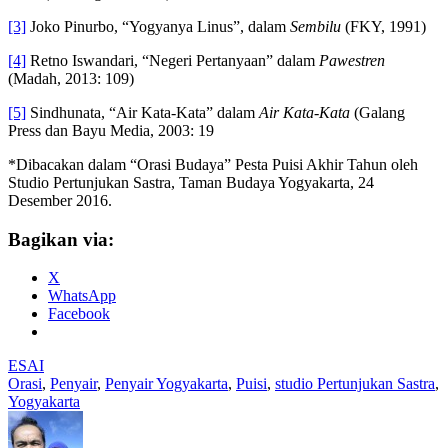
[3]
Joko Pinurbo, “Yogyanya Linus”, dalam
Sembilu
(FKY, 1991)
[4]
Retno Iswandari, “Negeri Pertanyaan” dalam
Pawestren
(Madah, 2013: 109)
[5]
Sindhunata, “Air Kata-Kata” dalam
Air Kata-Kata
(Galang
Press dan Bayu Media, 2003: 19
*Dibacakan dalam “Orasi Budaya” Pesta Puisi Akhir Tahun oleh
Studio Pertunjukan Sastra, Taman Budaya Yogyakarta, 24
Desember 2016.
Bagikan via:
X
WhatsApp
Facebook
ESAI
Orasi
,
Penyair
,
Penyair Yogyakarta
,
Puisi
,
studio Pertunjukan Sastra
,
Yogyakarta