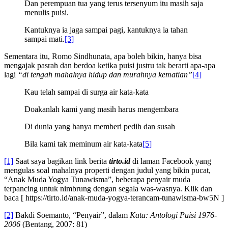
Dan perempuan tua yang terus tersenyum itu masih saja
menulis puisi.
Kantuknya ia jaga sampai pagi, kantuknya ia tahan
sampai mati.
[3]
Sementara itu, Romo Sindhunata, apa boleh bikin, hanya bisa
mengajak pasrah dan berdoa ketika puisi justru tak berarti apa-apa
lagi
“di tengah mahalnya hidup dan murahnya kematian”
[4]
Kau telah sampai di surga air kata-kata
Doakanlah kami yang masih harus mengembara
Di dunia yang hanya memberi pedih dan susah
Bila kami tak meminum air kata-kata
[5]
[1]
Saat saya bagikan link berita
tirto.id
di laman Facebook yang
mengulas soal mahalnya properti dengan judul yang bikin pucat,
“Anak Muda Yogya Tunawisma”, beberapa penyair muda
terpancing untuk nimbrung dengan segala was-wasnya. Klik dan
baca [ https://tirto.id/anak-muda-yogya-terancam-tunawisma-bw5N ]
[2]
Bakdi Soemanto, “Penyair”, dalam
Kata: Antologi Puisi 1976-
2006
(Bentang, 2007: 81)