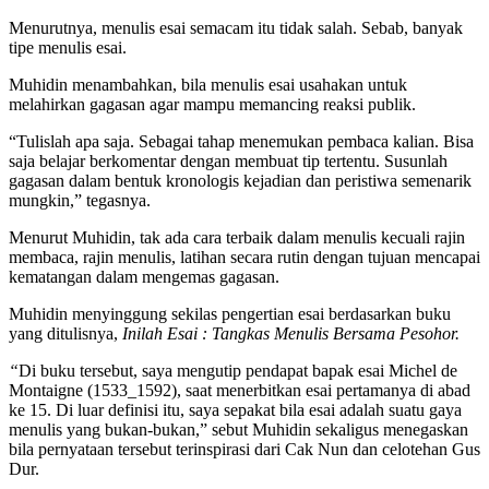
Menurutnya, menulis esai semacam itu tidak salah. Sebab, banyak
tipe menulis esai.
Muhidin menambahkan, bila menulis esai usahakan untuk
melahirkan gagasan agar mampu memancing reaksi publik.
“Tulislah apa saja. Sebagai tahap menemukan pembaca kalian. Bisa
saja belajar berkomentar dengan membuat tip tertentu. Susunlah
gagasan dalam bentuk kronologis kejadian dan peristiwa semenarik
mungkin,” tegasnya.
Menurut Muhidin, tak ada cara terbaik dalam menulis kecuali rajin
membaca, rajin menulis, latihan secara rutin dengan tujuan mencapai
kematangan dalam mengemas gagasan.
Muhidin menyinggung sekilas pengertian esai berdasarkan buku
yang ditulisnya,
Inilah Esai : Tangkas Menulis Bersama Pesohor.
“
Di buku tersebut, saya mengutip pendapat bapak esai Michel de
Montaigne (1533_1592), saat menerbitkan esai pertamanya di abad
ke 15. Di luar definisi itu, saya sepakat bila esai adalah suatu gaya
menulis yang bukan-bukan,” sebut Muhidin sekaligus menegaskan
bila pernyataan tersebut terinspirasi dari Cak Nun dan celotehan Gus
Dur.