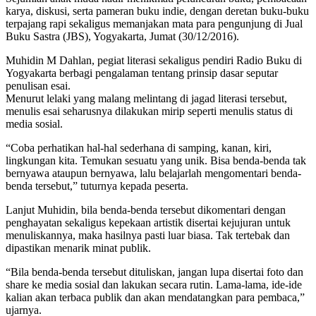
karya, diskusi, serta pameran buku indie, dengan deretan buku-buku
terpajang rapi sekaligus memanjakan mata para pengunjung di Jual
Buku Sastra (JBS), Yogyakarta, Jumat (30/12/2016).
Muhidin M Dahlan, pegiat literasi sekaligus pendiri Radio Buku di
Yogyakarta berbagi pengalaman tentang prinsip dasar seputar
penulisan esai.
Menurut lelaki yang malang melintang di jagad literasi tersebut,
menulis esai seharusnya dilakukan mirip seperti menulis status di
media sosial.
“Coba perhatikan hal-hal sederhana di samping, kanan, kiri,
lingkungan kita. Temukan sesuatu yang unik. Bisa benda-benda tak
bernyawa ataupun bernyawa, lalu belajarlah mengomentari benda-
benda tersebut,” tuturnya kepada peserta.
Lanjut Muhidin, bila benda-benda tersebut dikomentari dengan
penghayatan sekaligus kepekaan artistik disertai kejujuran untuk
menuliskannya, maka hasilnya pasti luar biasa. Tak tertebak dan
dipastikan menarik minat publik.
“Bila benda-benda tersebut dituliskan, jangan lupa disertai foto dan
share ke media sosial dan lakukan secara rutin. Lama-lama, ide-ide
kalian akan terbaca publik dan akan mendatangkan para pembaca,”
ujarnya.