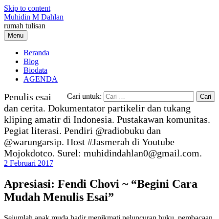
Skip to content
Muhidin M Dahlan
rumah tulisan
Menu
Beranda
Blog
Biodata
AGENDA
Penulis esai
Cari untuk:
dan cerita. Dokumentator partikelir dan tukang
kliping amatir di Indonesia. Pustakawan komunitas.
Pegiat literasi. Pendiri @radiobuku dan
@warungarsip. Host #Jasmerah di Youtube
Mojokdotco. Surel: muhidindahlan0@gmail.com.
2 Februari 2017
Apresiasi: Fendi Chovi ~ “Begini Cara
Mudah Menulis Esai”
Sejumlah anak muda hadir menikmati peluncuran buku, pembacaan