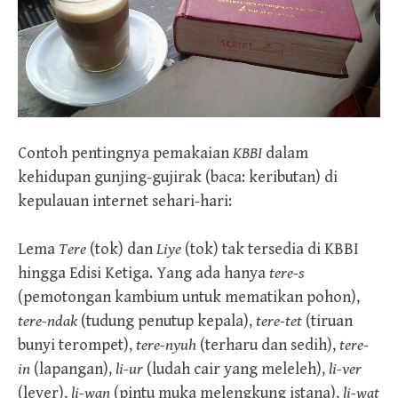
Contoh pentingnya pemakaian
KBBI
dalam
kehidupan gunjing-gujirak (baca: keributan) di
kepulauan internet sehari-hari:
Lema
Tere
(tok) dan
Liye
(tok) tak tersedia di KBBI
hingga Edisi Ketiga. Yang ada hanya
tere-s
(pemotongan kambium untuk mematikan pohon),
tere-ndak
(tudung penutup kepala),
tere-tet
(tiruan
bunyi terompet),
tere-nyuh
(terharu dan sedih),
tere-
in
(lapangan),
li-ur
(ludah cair yang meleleh),
li-ver
(lever),
li-wan
(pintu muka melengkung istana),
li-wat