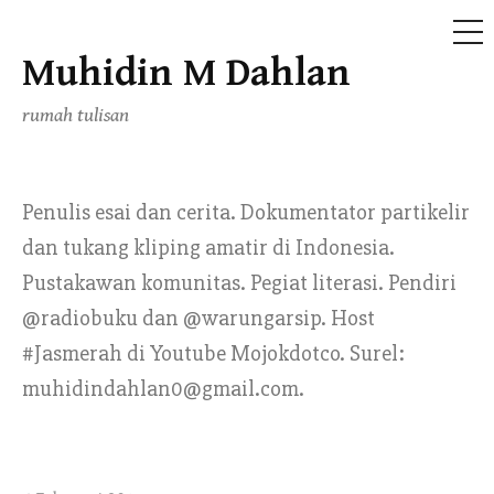
ME
Muhidin M Dahlan
Skip
to
rumah tulisan
content
Penulis esai dan cerita. Dokumentator partikelir
dan tukang kliping amatir di Indonesia.
Pustakawan komunitas. Pegiat literasi. Pendiri
@radiobuku dan @warungarsip. Host
#Jasmerah di Youtube Mojokdotco. Surel:
muhidindahlan0@gmail.com.