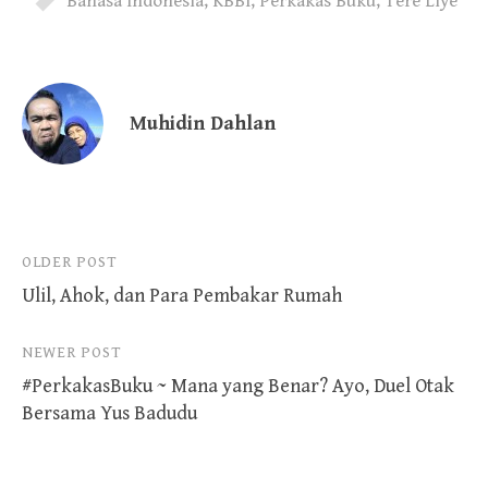
Bahasa Indonesia
,
KBBI
,
Perkakas Buku
,
Tere Liye
Muhidin Dahlan
Post
OLDER POST
Ulil, Ahok, dan Para Pembakar Rumah
navigation
NEWER POST
#PerkakasBuku ~ Mana yang Benar? Ayo, Duel Otak
Bersama Yus Badudu