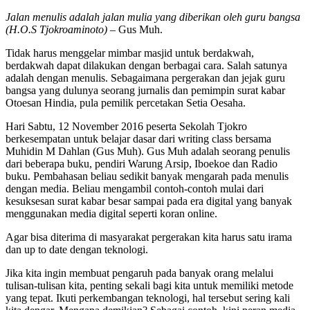
Jalan menulis adalah jalan mulia yang diberikan oleh guru bangsa
(H.O.S Tjokroaminoto)
– Gus Muh.
Tidak harus menggelar mimbar masjid untuk berdakwah,
berdakwah dapat dilakukan dengan berbagai cara. Salah satunya
adalah dengan menulis. Sebagaimana pergerakan dan jejak guru
bangsa yang dulunya seorang jurnalis dan pemimpin surat kabar
Otoesan Hindia, pula pemilik percetakan Setia Oesaha.
Hari Sabtu, 12 November 2016 peserta Sekolah Tjokro
berkesempatan untuk belajar dasar dari writing class bersama
Muhidin M Dahlan (Gus Muh). Gus Muh adalah seorang penulis
dari beberapa buku, pendiri Warung Arsip, Iboekoe dan Radio
buku. Pembahasan beliau sedikit banyak mengarah pada menulis
dengan media. Beliau mengambil contoh-contoh mulai dari
kesuksesan surat kabar besar sampai pada era digital yang banyak
menggunakan media digital seperti koran online.
Agar bisa diterima di masyarakat pergerakan kita harus satu irama
dan up to date dengan teknologi.
Jika kita ingin membuat pengaruh pada banyak orang melalui
tulisan-tulisan kita, penting sekali bagi kita untuk memiliki metode
yang tepat. Ikuti perkembangan teknologi, hal tersebut sering kali