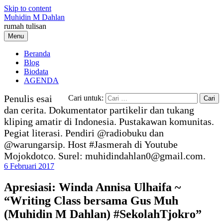
Skip to content
Muhidin M Dahlan
rumah tulisan
Menu
Beranda
Blog
Biodata
AGENDA
Penulis esai
Cari untuk:
dan cerita. Dokumentator partikelir dan tukang
kliping amatir di Indonesia. Pustakawan komunitas.
Pegiat literasi. Pendiri @radiobuku dan
@warungarsip. Host #Jasmerah di Youtube
Mojokdotco. Surel: muhidindahlan0@gmail.com.
6 Februari 2017
Apresiasi: Winda Annisa Ulhaifa ~
“Writing Class bersama Gus Muh
(Muhidin M Dahlan) #SekolahTjokro”