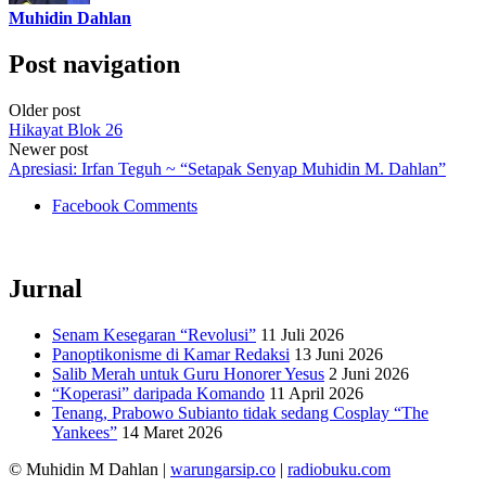
Muhidin Dahlan
Post navigation
Older post
Hikayat Blok 26
Newer post
Apresiasi: Irfan Teguh ~ “Setapak Senyap Muhidin M. Dahlan”
Facebook Comments
Jurnal
Senam Kesegaran “Revolusi”
11 Juli 2026
Panoptikonisme di Kamar Redaksi
13 Juni 2026
Salib Merah untuk Guru Honorer Yesus
2 Juni 2026
“Koperasi” daripada Komando
11 April 2026
Tenang, Prabowo Subianto tidak sedang Cosplay “The
Yankees”
14 Maret 2026
© Muhidin M Dahlan
|
warungarsip.co
|
radiobuku.com