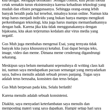
kita dengar. Mengapa demikian? Sebagai contoh, kini peran media
cetak semakin turun eksistensinya karena kehadiran teknologi yang
mudah dan efisien penggunaanya. Sehingga orang-orang lebih
banyak beralih pada hal tersebut, misalnya koran online. Namun kita
tetap harus menjadi individu yang bukan hanya mampu mengikuti
perkembangan teknologi, kita juga harus mampu memanfaatkannya
dengan baik. Karena jika kita tidak menggunakannya dengan
bijaksana, kita akan terjerumus kedalam alur virus media yang
negatif.
Gus Muh juga membahas mengenai Esai, yang ternyata tidak
banyak kita (saya khususnya) ketahui. Esai dapat berupa teks,
image, video dan meme. Dimana meme cenderung digandrungi
sekarang.
Meskipun saya belum memahami sepenuhnya di writing class kali
ini, namun saya mendapatkan pacuan semangat yang menyadarkan
saya, bahwa menulis adalah sebuah proses panjang. Tugas saya
adalah terus berusaha, konsisten dan terus belajar.
Gus Muh berpesan pada kita, Selalu berlatih!
Karena menulis adalah sebuah konsistensi.
Diakhir, saya menyadari keterlambatan saya menulis dan
memposting materi yang saya dapatkan. Hampir setiap hari saya