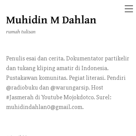
ME
Muhidin M Dahlan
Skip
to
rumah tulisan
content
Penulis esai dan cerita. Dokumentator partikelir
dan tukang kliping amatir di Indonesia.
Pustakawan komunitas. Pegiat literasi. Pendiri
@radiobuku dan @warungarsip. Host
#Jasmerah di Youtube Mojokdotco. Surel:
muhidindahlan0@gmail.com.