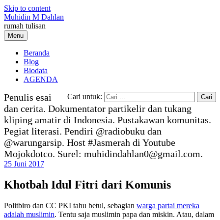
Skip to content
Muhidin M Dahlan
rumah tulisan
Menu
Beranda
Blog
Biodata
AGENDA
Penulis esai
Cari untuk:
dan cerita. Dokumentator partikelir dan tukang
kliping amatir di Indonesia. Pustakawan komunitas.
Pegiat literasi. Pendiri @radiobuku dan
@warungarsip. Host #Jasmerah di Youtube
Mojokdotco. Surel: muhidindahlan0@gmail.com.
25 Juni 2017
Khotbah Idul Fitri dari Komunis
Politbiro dan CC PKI tahu betul, sebagian
warga partai mereka
adalah muslimin
. Tentu saja muslimin papa dan miskin. Atau, dalam