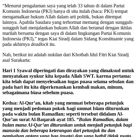
“Menurut pengalaman saya yang telah 33 tahun di dalam Partai
Komunis Indonesia (PKI) hanya di situ itulah (baca: PKI) tempat
mengamalkan hukum Allah dalam arti politik, bukan ditempat
lainnya. Apabila Saudara yang terhormat memang dengan sungguh-
sungguh hati menjalankan hukum Allah dan beramal dengan ikhlas
marilah bersama dengan saya di dalam lingkungan Partai Komunis
Indonesia (PKI),” tegas Kiai Siradj dalam Sidang Konstituante yang
pada akhirnya
deadlock
itu.
Nah, berikut ini adalah nukilan dari Khotbah Idul Fitri Kiai Siradj
asal Surakarta:
Hari 1 Syawal diperingati dan dirayakan yang dimaksud untuk
menyatakan syukur kita kepada Allah SWT. karena pertama:
kita telah dapat menyelesaikan tugas puasa selama sebulan dan
pada hari itu kita diperkenankan kembali makan, minum,
sebagaimana biasa sebelum puasa.
Kedua: Al-Qur’an, kitab yang memuat beberapa petunjuk
yang menjadi pedoman pokok bagi ummat Islam diturunkan
pada waktu bulan Ramadlan; seperti tersebut didalam Al-
Qur’an surat Al-Baqarah ayat 185.
“Bulan Ramadlan, dalam
bulan mana Al-Qur’an diturunkan untuk menjadi petunjuk bagi
manusia dan beberapa keterangan dari petunjuk itu dan
pemisahan antara yang haq (nyata) dan yang bathil (tidak nyata,