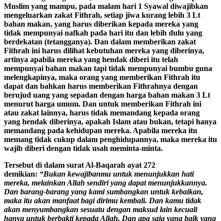
Muslim yang mampu, pada malam hari 1 Syawal diwajibkan
mengeluarkan zakat Fithrah, setiap jiwa kurang lebih 3 Lt
bahan makan, yang harus diberikan kepada mereka yang
tidak mempunyai nafkah pada hari itu dan lebih dulu yang
berdekatan (tetangganya). Dan dalam memberikan zakat
Fithrah ini harus dilihat kebutuhan mereka yang diberinya,
artinya apabila mereka yang hendak diberi itu telah
mempunyai bahan makan tapi tidak mempunyai bumbu guna
melengkapinya, maka orang yang memberikan Fithrah itu
dapat dan bahkan harus memberikan Fithrahnya dengan
berujud uang yang sepadan dengan harga bahan makan 3 Lt
menurut harga umum. Dan untuk memberikan Fithrah ini
atau zakat lainnya, harus tidak memandang kepada orang
yang hendak diberinya, apakah Islam atau bukan, tetapi hanya
memandang pada kehidupan mereka. Apabila mereka itu
memang tidak cukup dalam penghidupannya, maka mereka itu
wajib diberi dengan tidak usah meminta-minta.
Tersebut di dalam surat Al-Baqarah ayat 272
demikian:
“Bukan kewajibanmu untuk menunjukkan hati
mereka, melainkan Allah sendiri yang dapat menunjukkannya.
Dan barang-barang yang kami sumbangkan untuk kebaikan,
maka itu akan manfaat bagi dirimu kembali. Dan kamu tidak
akan menyumbangkan sesuatu dengan maksud lain kecuali
hanya untuk berbakti kepada Allah. Dan apa saja yang baik yang