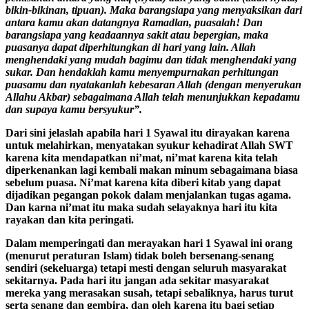
bikin-bikinan, tipuan). Maka barangsiapa yang menyaksikan dari
antara kamu akan datangnya Ramadlan, puasalah! Dan
barangsiapa yang keadaannya sakit atau bepergian, maka
puasanya dapat diperhitungkan di hari yang lain. Allah
menghendaki yang mudah bagimu dan tidak menghendaki yang
sukar. Dan hendaklah kamu menyempurnakan perhitungan
puasamu dan nyatakanlah kebesaran Allah (dengan menyerukan
Allahu Akbar) sebagaimana Allah telah menunjukkan kepadamu
dan supaya kamu bersyukur”.
Dari sini jelaslah apabila hari 1 Syawal itu dirayakan karena
untuk melahirkan, menyatakan syukur kehadirat Allah SWT
karena kita mendapatkan ni’mat, ni’mat karena kita telah
diperkenankan lagi kembali makan minum sebagaimana biasa
sebelum puasa. Ni’mat karena kita diberi kitab yang dapat
dijadikan pegangan pokok dalam menjalankan tugas agama.
Dan karna ni’mat itu maka sudah selayaknya hari itu kita
rayakan dan kita peringati.
Dalam memperingati dan merayakan hari 1 Syawal ini orang
(menurut peraturan Islam) tidak boleh bersenang-senang
sendiri (sekeluarga) tetapi mesti dengan seluruh masyarakat
sekitarnya. Pada hari itu jangan ada sekitar masyarakat
mereka yang merasakan susah, tetapi sebaliknya, harus turut
serta senang dan gembira, dan oleh karena itu bagi setiap