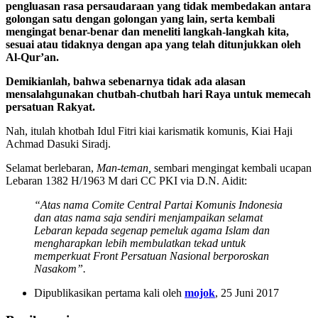
pengluasan rasa persaudaraan yang tidak membedakan antara
golongan satu dengan golongan yang lain, serta kembali
mengingat benar-benar dan meneliti langkah-langkah kita,
sesuai atau tidaknya dengan apa yang telah ditunjukkan oleh
Al-Qur’an.
Demikianlah, bahwa sebenarnya tidak ada alasan
mensalahgunakan chutbah-chutbah hari Raya untuk memecah
persatuan Rakyat.
Nah, itulah khotbah Idul Fitri kiai karismatik komunis, Kiai Haji
Achmad Dasuki Siradj.
Selamat berlebaran,
Man-teman,
sembari mengingat kembali ucapan
Lebaran 1382 H/1963 M dari CC PKI via D.N. Aidit:
“Atas nama Comite Central Partai Komunis Indonesia
dan atas nama saja sendiri menjampaikan selamat
Lebaran kepada segenap pemeluk agama Islam dan
mengharapkan lebih membulatkan tekad untuk
memperkuat Front Persatuan Nasional berporoskan
Nasakom”.
Dipublikasikan pertama kali oleh
mojok
, 25 Juni 2017