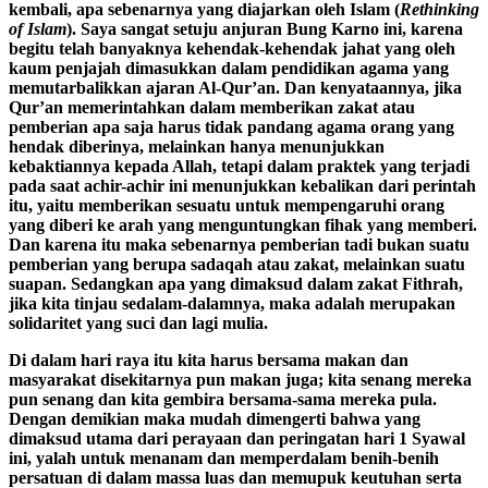
kembali, apa sebenarnya yang diajarkan oleh Islam (
Rethinking
of Islam
). Saya sangat setuju anjuran Bung Karno ini, karena
begitu telah banyaknya kehendak-kehendak jahat yang oleh
kaum penjajah dimasukkan dalam pendidikan agama yang
memutarbalikkan ajaran Al-Qur’an. Dan kenyataannya, jika
Qur’an memerintahkan dalam memberikan zakat atau
pemberian apa saja harus tidak pandang agama orang yang
hendak diberinya, melainkan hanya menunjukkan
kebaktiannya kepada Allah, tetapi dalam praktek yang terjadi
pada saat achir-achir ini menunjukkan kebalikan dari perintah
itu, yaitu memberikan sesuatu untuk mempengaruhi orang
yang diberi ke arah yang menguntungkan fihak yang memberi.
Dan karena itu maka sebenarnya pemberian tadi bukan suatu
pemberian yang berupa sadaqah atau zakat, melainkan suatu
suapan. Sedangkan apa yang dimaksud dalam zakat Fithrah,
jika kita tinjau sedalam-dalamnya, maka adalah merupakan
solidaritet yang suci dan lagi mulia.
Di dalam hari raya itu kita harus bersama makan dan
masyarakat disekitarnya pun makan juga; kita senang mereka
pun senang dan kita gembira bersama-sama mereka pula.
Dengan demikian maka mudah dimengerti bahwa yang
dimaksud utama dari perayaan dan peringatan hari 1 Syawal
ini, yalah untuk menanam dan memperdalam benih-benih
persatuan di dalam massa luas dan memupuk keutuhan serta