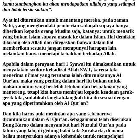
kamu sumbangkan itu akan mendapatkan nilainya yang setimpal
dan tidak tersia-siakan”.
Ayat ini diturunkan untuk menentang mereka, pada zaman
Nabi, yang menghendaki pemberian sadaqah supaya hanya
diberikan kepada orang Muslim saja, katanya: untuk menarik
yang bukan Islam supaya masuk ke dalam Islam. Hal demikian
dilarang oleh Allah dan ditegaskan bahwa dalam hal
memberikan sesuatu jangan mempunyai harapan lain,
melainkan hanya menetapi kebaktian terhadap Allah.
Apabila dalam perayaan hari 1 Syawal itu dimaksudkan untuk
menyatakan syukur kehadirat Allah SWT, karena kita
menerima ni’mat yang terutama ialah diturunkannya Al-
Qur’an, maka yang penting dalam hari itu bukan untuk
makan-minum yang berlebih-lebihan dan berpakaian yang
mentereng, tetapi kita harus meninjau kepada keadaan gerak-
gerik kita, sudahkah langkah-langkah kita itu sesuai dengan
apa yang diperintahkan oleh Al-Qur’an?
Dan kita harus pula meninjau apa yang sebenarnya
dicantumkan dalam Al-Qur’an, sebagaimana telah diserukan
Bung Karno dalam menyambut hari Nuzulul Qur’an pada
tahun yang lalu, di gedung balai kota Surakarta, di mana
beliau menyerukan adanya kehendak untuk mempelajari