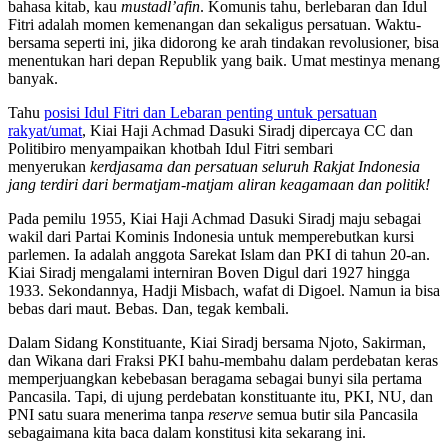
bahasa kitab, kau
mustadl’afin
. Komunis tahu, berlebaran dan Idul
Fitri adalah momen kemenangan dan sekaligus persatuan. Waktu-
bersama seperti ini, jika didorong ke arah tindakan revolusioner, bisa
menentukan hari depan Republik yang baik. Umat mestinya menang
banyak.
Tahu
posisi Idul Fitri dan Lebaran penting untuk persatuan
rakyat/umat
, Kiai Haji Achmad Dasuki Siradj dipercaya CC dan
Politibiro menyampaikan khotbah Idul Fitri sembari
menyerukan
kerdjasama dan persatuan seluruh Rakjat Indonesia
jang terdiri dari bermatjam-matjam aliran keagamaan dan politik!
Pada pemilu 1955, Kiai Haji Achmad Dasuki Siradj maju sebagai
wakil dari Partai Kominis Indonesia untuk memperebutkan kursi
parlemen. Ia adalah anggota Sarekat Islam dan PKI di tahun 20-an.
Kiai Siradj mengalami interniran Boven Digul dari 1927 hingga
1933. Sekondannya, Hadji Misbach, wafat di Digoel. Namun ia bisa
bebas dari maut. Bebas. Dan, tegak kembali.
Dalam Sidang Konstituante, Kiai Siradj bersama Njoto, Sakirman,
dan Wikana dari Fraksi PKI bahu-membahu dalam perdebatan keras
memperjuangkan kebebasan beragama sebagai bunyi sila pertama
Pancasila. Tapi, di ujung perdebatan konstituante itu, PKI, NU, dan
PNI satu suara menerima tanpa
reserve
semua butir sila Pancasila
sebagaimana kita baca dalam konstitusi kita sekarang ini.