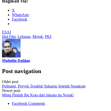
Bagikan via:
X
WhatsApp
Facebook
ESAI
Idul Fitri
,
Lebaran
,
Mojok
,
PKI
Muhidin Dahlan
Post navigation
Older post
Poligami, Proyek Terakhir Sukarno Setelah Nasakom
Newer post
Minta Pindah Ibu Kota dari Jakarta itu Norak!
Facebook Comments