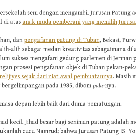
ersekolah seni dengan mengambil Jurusan Patung ad
l di atas
anak muda pemberani yang memilih Jurusa
uhan, dan
pengafanan patung di Tuban
, Bekasi, Purw
 alih-alih sebagai medan kreativitas sebagaimana di
elum sukses mengafani gedung parlemen di Jerman 
ngan prosesi pengafanan objek di Tuban pekan-pekan
elijiyes sejak dari niat awal pembuatannya
. Masih 
 bergelimpangan pada 1985, dibom
pala
-nya.
 masa depan lebih baik dari dunia pematungan.
ihad kecil. Jihad besar bagi seniman patung adalah
ukanlah cucu Namrud; bahwa Jurusan Patung ISI Yo