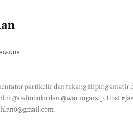
lan
Cari
AGENDA
untuk:
mentator partikelir dan tukang kliping amatir
Pendiri @radiobuku dan @warungarsip. Host #Ja
ahlan0@gmail.com.