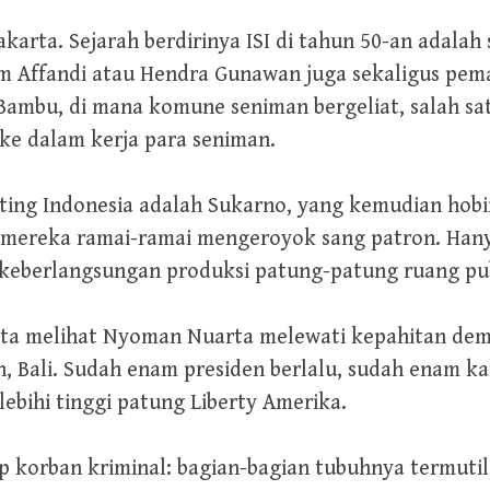
arta. Sejarah berdirinya ISI di tahun 50-an adalah
m Affandi atau Hendra Gunawan juga sekaligus pe
 Bambu, di mana komune seniman bergeliat, salah s
 ke dalam kerja para seniman.
ing Indonesia adalah Sukarno, yang kemudian hobi
h mereka ramai-ramai mengeroyok sang patron. Hany
 keberlangsungan produksi patung-patung ruang publ
ita melihat Nyoman Nuarta melewati kepahitan dem
, Bali. Sudah enam presiden berlalu, sudah enam ka
elebihi tinggi patung Liberty Amerika.
p korban kriminal: bagian-bagian tubuhnya termutil