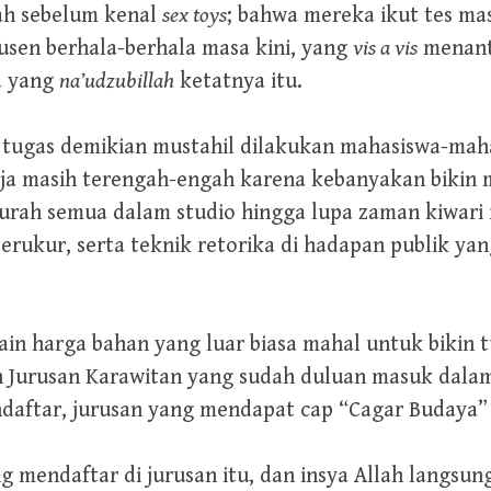
iah sebelum kenal
sex toys
; bahwa mereka ikut tes m
usen berhala-berhala masa kini, yang
vis a vis
menanta
a yang
na’udzubillah
ketatnya itu.
 tugas demikian mustahil dilakukan mahasiswa-ma
aja masih terengah-engah karena kebanyakan bikin m
urah semua dalam studio hingga lupa zaman kiwari
erukur, serta teknik retorika di hadapan publik y
ain harga bahan yang luar biasa mahal untuk biki
n Jurusan Karawitan yang sudah duluan masuk dalam
aftar, jurusan yang mendapat cap “Cagar Budaya” t
g mendaftar di jurusan itu, dan insya Allah langsu