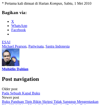
* Pertama kali dimuat di Harian
Kompas
, Sabtu, 1 Mei 2010
Bagikan via:
X
WhatsApp
Facebook
ESAI
Michael Pearson
,
Pariwisata
,
Sastra Indonesia
Muhidin Dahlan
Post navigation
Older post
Pada Sebuah Kapal Buku
Newer post
Buku Panduan Tipis Bikin Skripsi Tidak Sanggup Mengentaskan