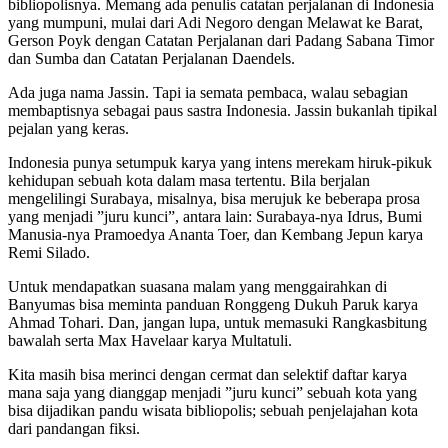
bibliopolisnya. Memang ada penulis catatan perjalanan di Indonesia
yang mumpuni, mulai dari Adi Negoro dengan Melawat ke Barat,
Gerson Poyk dengan Catatan Perjalanan dari Padang Sabana Timor
dan Sumba dan Catatan Perjalanan Daendels.
Ada juga nama Jassin. Tapi ia semata pembaca, walau sebagian
membaptisnya sebagai paus sastra Indonesia. Jassin bukanlah tipikal
pejalan yang keras.
Indonesia punya setumpuk karya yang intens merekam hiruk-pikuk
kehidupan sebuah kota dalam masa tertentu. Bila berjalan
mengelilingi Surabaya, misalnya, bisa merujuk ke beberapa prosa
yang menjadi ”juru kunci”, antara lain: Surabaya-nya Idrus, Bumi
Manusia-nya Pramoedya Ananta Toer, dan Kembang Jepun karya
Remi Silado.
Untuk mendapatkan suasana malam yang menggairahkan di
Banyumas bisa meminta panduan Ronggeng Dukuh Paruk karya
Ahmad Tohari. Dan, jangan lupa, untuk memasuki Rangkasbitung
bawalah serta Max Havelaar karya Multatuli.
Kita masih bisa merinci dengan cermat dan selektif daftar karya
mana saja yang dianggap menjadi ”juru kunci” sebuah kota yang
bisa dijadikan pandu wisata bibliopolis; sebuah penjelajahan kota
dari pandangan fiksi.