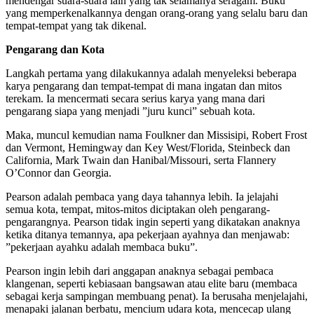
mendengar suara-suara lain yang tak selamanya seragam. Buku
yang memperkenalkannya dengan orang-orang yang selalu baru dan
tempat-tempat yang tak dikenal.
Pengarang dan Kota
Langkah pertama yang dilakukannya adalah menyeleksi beberapa
karya pengarang dan tempat-tempat di mana ingatan dan mitos
terekam. Ia mencermati secara serius karya yang mana dari
pengarang siapa yang menjadi ”juru kunci” sebuah kota.
Maka, muncul kemudian nama Foulkner dan Missisipi, Robert Frost
dan Vermont, Hemingway dan Key West/Florida, Steinbeck dan
California, Mark Twain dan Hanibal/Missouri, serta Flannery
O’Connor dan Georgia.
Pearson adalah pembaca yang daya tahannya lebih. Ia jelajahi
semua kota, tempat, mitos-mitos diciptakan oleh pengarang-
pengarangnya. Pearson tidak ingin seperti yang dikatakan anaknya
ketika ditanya temannya, apa pekerjaan ayahnya dan menjawab:
”pekerjaan ayahku adalah membaca buku”.
Pearson ingin lebih dari anggapan anaknya sebagai pembaca
klangenan, seperti kebiasaan bangsawan atau elite baru (membaca
sebagai kerja sampingan membuang penat). Ia berusaha menjelajahi,
menapaki jalanan berbatu, mencium udara kota, mencecap ulang