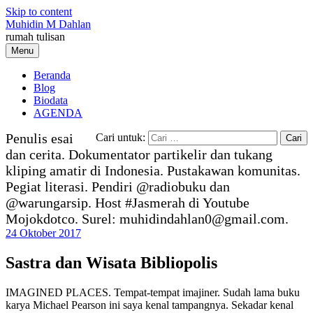
Skip to content
Muhidin M Dahlan
rumah tulisan
Menu
Beranda
Blog
Biodata
AGENDA
Penulis esai
Cari untuk:
dan cerita. Dokumentator partikelir dan tukang
kliping amatir di Indonesia. Pustakawan komunitas.
Pegiat literasi. Pendiri @radiobuku dan
@warungarsip. Host #Jasmerah di Youtube
Mojokdotco. Surel: muhidindahlan0@gmail.com.
24 Oktober 2017
Sastra dan Wisata Bibliopolis
IMAGINED PLACES. Tempat-tempat imajiner. Sudah lama buku
karya Michael Pearson ini saya kenal tampangnya. Sekadar kenal