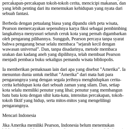
percakapan-percakapan tokoh-tokoh cerita, mencicipi makanan, dan
yang lebih penting dari itu menemukan kehidupan yang nyata dari
sebuah fantasi.
Berbeda dengan petualang biasa yang dipandu oleh peta wisata,
Pearson memercayakan sepenuhnya karya fiksi sebagai pembimbing
langkahnya menyusuri seluruh ceruk kota yang pernah digambarkan
oleh pengarang pilihannya. Sungguh, Pearson percaya tanpa syarat
bahwa pengarang besar selalu membaca ”sejarah kecil dengan
wawasan universal”. Dan, tanpa disadarinya, metode membaca
urakan dan kadang aneh yang dipilihnya, telah membuat Pearson
menjadi pembaca buku sekaligus pemandu wisata bibliopolis.
Ia memberikan pemaknaan lain dari apa yang disebut ”Amerika”. Ia
menuntun dunia untuk melihat ”Amerika” dari mata hati para
pengarangnya yang dengan segala jerihnya menghidupkan cerita-
cerita kehidupan kota dari sebuah zaman yang silam. Dan, setiap
kota selalu memiliki penutur yang lihai; penutur yang membangun
batu bata kota dengan sihir kata-kata, intensitas percakapan, tokoh-
tokoh fiktif yang hidup, serta mitos-mitos yang mengelilingi
pengarangnya.
Mencari Indonesia
Jika Amerika memiliki Pearson, Indonesia belum menemukan