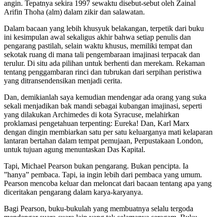
angin. Tepatnya sekira 1997 sewaktu disebut-sebut oleh Zainal
Arifin Thoha (alm) dalam zikir dan salawatan.
Dalam bacaan yang lebih khusyuk belakangan, terpetik dari buku
ini kesimpulan awal sekaligus akhir bahwa setiap penulis dan
pengarang pastilah, selain waktu khusus, memiliki tempat dan
sekotak ruang di mana tali pengembaraan imajinasi terpacak dan
terulur. Di situ ada pilihan untuk berhenti dan merekam. Rekaman
tentang penggambaran rinci dan tubrukan dari serpihan peristiwa
yang ditransendensikan menjadi cerita.
Dan, demikianlah saya kemudian mendengar ada orang yang suka
sekali menjadikan bak mandi sebagai kubangan imajinasi, seperti
yang dilakukan Archimedes di kota Syracuse, melahirkan
proklamasi pengetahuan terpenting: Eureka! Dan, Karl Marx
dengan dingin membiarkan satu per satu keluarganya mati kelaparan
lantaran bertahan dalam tempat pemujaan, Perpustakaan London,
untuk tujuan agung menuntaskan Das Kapital.
Tapi, Michael Pearson bukan pengarang. Bukan pencipta. Ia
”hanya” pembaca. Tapi, ia ingin lebih dari pembaca yang umum.
Pearson mencoba keluar dan meloncat dari bacaan tentang apa yang
diceritakan pengarang dalam karya-karyanya.
Bagi Pearson, buku-bukulah yang membuatnya selalu tergoda