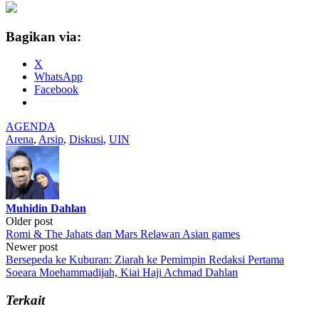
Bagikan via:
X
WhatsApp
Facebook
AGENDA
Arena
,
Arsip
,
Diskusi
,
UIN
Muhidin Dahlan
Post
Older post
Romi & The Jahats dan Mars Relawan Asian games
navigation
Newer post
Bersepeda ke Kuburan: Ziarah ke Pemimpin Redaksi Pertama
Soeara Moehammadijah, Kiai Haji Achmad Dahlan
Terkait