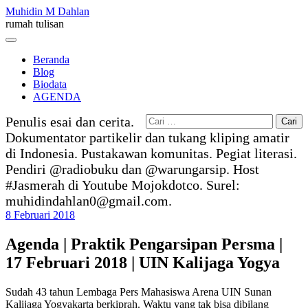
Skip
Muhidin M Dahlan
to
rumah tulisan
content
Menu
Beranda
Blog
Biodata
AGENDA
Cari
Penulis esai dan cerita.
untuk:
Dokumentator partikelir dan tukang kliping amatir
di Indonesia. Pustakawan komunitas. Pegiat literasi.
Pendiri @radiobuku dan @warungarsip. Host
#Jasmerah di Youtube Mojokdotco. Surel:
muhidindahlan0@gmail.com.
8 Februari 2018
Agenda | Praktik Pengarsipan Persma |
17 Februari 2018 | UIN Kalijaga Yogya
Sudah 43 tahun Lembaga Pers Mahasiswa Arena UIN Sunan
Kalijaga Yogyakarta berkiprah. Waktu yang tak bisa dibilang