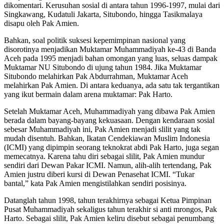
dikomentari. Kerusuhan sosial di antara tahun 1996-1997, mulai dari
Singkawang, Kudatuli Jakarta, Situbondo, hingga Tasikmalaya
disapu oleh Pak Amien.
Bahkan, soal politik suksesi kepemimpinan nasional yang
disorotinya menjadikan Muktamar Muhammadiyah ke-43 di Banda
Aceh pada 1995 menjadi bahan omongan yang luas, seluas dampak
Muktamar NU Situbondo di ujung tahun 1984. Jika Muktamar
Situbondo melahirkan Pak Abdurrahman, Muktamar Aceh
melahirkan Pak Amien. Di antara keduanya, ada satu tak tergantikan
yang ikut bermain dalam arena muktamar: Pak Harto.
Setelah Muktamar Aceh, Muhammadiyah yang dibawa Pak Amien
berada dalam bayang-bayang kekuasaan. Dengan kendaraan sosial
sebesar Muhammadiyah ini, Pak Amien menjadi slilit yang tak
mudah disentuh. Bahkan, Ikatan Cendekiawan Muslim Indonesia
(ICMI) yang dipimpin seorang teknokrat abdi Pak Harto, juga segan
memecatnya. Karena tahu diri sebagai slilit, Pak Amien mundur
sendiri dari Dewan Pakar ICMI. Namun, alih-alih tertendang, Pak
Amien justru diberi kursi di Dewan Penasehat ICMI. “Tukar
bantal,” kata Pak Amien mengistilahkan sendiri posisinya.
Datanglah tahun 1998, tahun terakhirnya sebagai Ketua Pimpinan
Pusat Muhammadiyah sekaligus tahun terakhir si anti mrongos, Pak
Harto. Sebagai slilit, Pak Amien keliru disebut sebagai penumbang