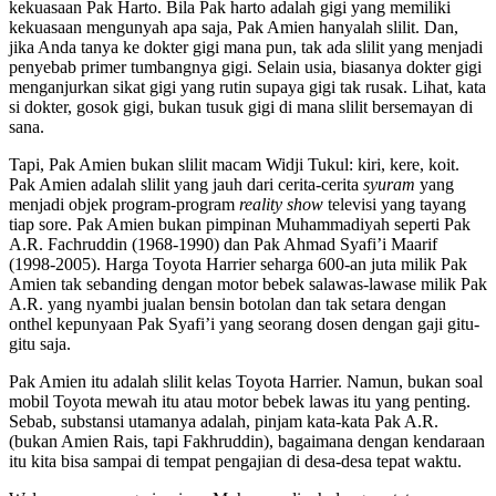
kekuasaan Pak Harto. Bila Pak harto adalah gigi yang memiliki
kekuasaan mengunyah apa saja, Pak Amien hanyalah slilit. Dan,
jika Anda tanya ke dokter gigi mana pun, tak ada slilit yang menjadi
penyebab primer tumbangnya gigi. Selain usia, biasanya dokter gigi
menganjurkan sikat gigi yang rutin supaya gigi tak rusak. Lihat, kata
si dokter, gosok gigi, bukan tusuk gigi di mana slilit bersemayan di
sana.
Tapi, Pak Amien bukan slilit macam Widji Tukul: kiri, kere, koit.
Pak Amien adalah slilit yang jauh dari cerita-cerita
syuram
yang
menjadi objek program-program
reality show
televisi yang tayang
tiap sore. Pak Amien bukan pimpinan Muhammadiyah seperti Pak
A.R. Fachruddin (1968-1990) dan Pak Ahmad Syafi’i Maarif
(1998-2005). Harga Toyota Harrier seharga 600-an juta milik Pak
Amien tak sebanding dengan motor bebek salawas-lawase milik Pak
A.R. yang nyambi jualan bensin botolan dan tak setara dengan
onthel kepunyaan Pak Syafi’i yang seorang dosen dengan gaji gitu-
gitu saja.
Pak Amien itu adalah slilit kelas Toyota Harrier. Namun, bukan soal
mobil Toyota mewah itu atau motor bebek lawas itu yang penting.
Sebab, substansi utamanya adalah, pinjam kata-kata Pak A.R.
(bukan Amien Rais, tapi Fakhruddin), bagaimana dengan kendaraan
itu kita bisa sampai di tempat pengajian di desa-desa tepat waktu.