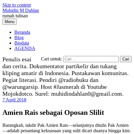
Skip to content
Muhidin M Dahlan
rumah tulisan
Menu
Beranda
Blog
Biodata
AGENDA
Penulis esai
Cari untuk:
dan cerita. Dokumentator partikelir dan tukang
kliping amatir di Indonesia. Pustakawan komunitas.
Pegiat literasi. Pendiri @radiobuku dan
@warungarsip. Host #Jasmerah di Youtube
Mojokdotco. Surel: muhidindahlan0@gmail.com.
7 April 2018
Amien Rais sebagai Oposan Slilit
Barangkali, takdir Pak Amien Rais—selanjutnya ditulis Pak Amien
—adalah penantang kekuasaan yang sulit dicari duanya hingga kini.