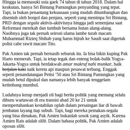
Hingga ia memasuki usia gaek 74 tahun di tahun 2018. Dalam hal
keakutan, hanya Sri Bintang Pamungkas penyanding yang tepat.
Tapi, ia bukan penantang kekuasaan yang mudah ditumbangkan dan
disentuh oleh borgol dan penjara, seperti yang menimpa Sri Bintang,
PRD dengan
segala
aktivis-aktivisnya hingga jadi semenjana saat
Reformasi merekah dan tumbuh bersama hutan alang-alang.
Nasibnya juga tak pernah seironi ulama lambe turah macam
Muhammad Rizieq Shihab yang harus hijrah ke Saudi saat digertak
polisi cabe rawit macam Tito.
Pak Amien tak pernah bernasib seburuk itu. Ia bisa bikin kuping Pak
Harto memerah. Tapi, ia tetap tegak dan enteng bolak-balik Yogya-
Jakarta-Yogya untuk berdakwah
amar makruf nahi munkar
, baik
berjalan kaki
naik kereta api maupun pesawat terbang. Enggak
seperti penandatangan Petisi ’50 atau Sri Bintang Pamungkas yang
mudah betul dipukul dan namanya lebih banyak tenggelam
ketimbang mumbul.
Ludahnya kerap menjadi oli bagi berita politik yang memang selalu
diburu wartawan di era transisi abad 20 ke 21 untuk
mempertahankan kestabilan oplah dalam persaingan liar di bawah
jembatan layang tiap subuh. Tapi, bagi mereka pemakan-segala
yang bisa dimakan, Pak Amien bukanlah sosok yang asyik. Karena
Amien Rais adalah
slilit
. Dalam bahasa politik, Pak Amien adalah
oposan
slilit
.