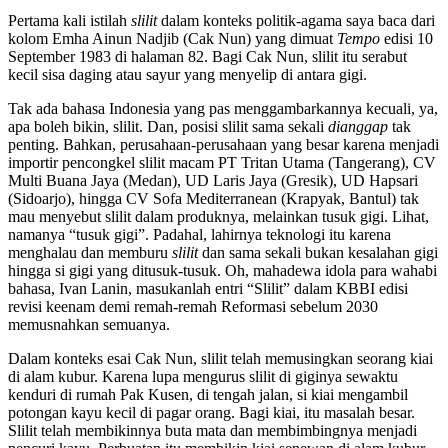
Pertama kali istilah
slilit
dalam konteks politik-agama saya baca dari
kolom Emha Ainun Nadjib (Cak Nun) yang dimuat
Tempo
edisi 10
September 1983 di halaman 82. Bagi Cak Nun, slilit itu serabut
kecil sisa daging atau sayur yang menyelip di antara gigi.
Tak ada bahasa Indonesia yang pas menggambarkannya kecuali, ya,
apa boleh bikin, slilit. Dan, posisi slilit sama sekali
dianggap
tak
penting. Bahkan, perusahaan-perusahaan yang besar karena menjadi
importir pencongkel slilit macam PT Tritan Utama (Tangerang), CV
Multi Buana Jaya (Medan), UD Laris Jaya (Gresik), UD Hapsari
(Sidoarjo), hingga CV Sofa Mediterranean (Krapyak, Bantul) tak
mau menyebut slilit dalam produknya, melainkan tusuk gigi. Lihat,
namanya “tusuk gigi”. Padahal, lahirnya teknologi itu karena
menghalau dan memburu
slilit
dan sama sekali bukan kesalahan gigi
hingga si gigi yang ditusuk-tusuk. Oh, mahadewa idola para wahabi
bahasa, Ivan Lanin, masukanlah entri “Slilit” dalam KBBI edisi
revisi keenam demi remah-remah Reformasi sebelum 2030
memusnahkan semuanya.
Dalam konteks esai Cak Nun, slilit telah memusingkan seorang kiai
di alam kubur. Karena lupa mengurus slilit di giginya sewaktu
kenduri di rumah Pak Kusen, di tengah jalan, si kiai mengambil
potongan kayu kecil di pagar orang. Bagi kiai, itu masalah besar.
Slilit telah membikinnya buta mata dan membimbingnya menjadi