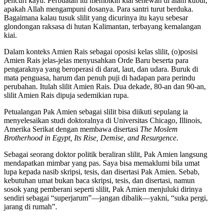
pencuri kayu. Perbuatan itu membikin kiai senewan di alam kubur,
apakah Allah mengampuni dosanya. Para santri turut berduka.
Bagaimana kalau tusuk slilit yang dicurinya itu kayu sebesar
glondongan raksasa di hutan Kalimantan, terbayang kemalangan
kiai.
Dalam konteks Amien Rais sebagai oposisi kelas slilit, (o)posisi
Amien Rais jelas-jelas menyusahkan Orde Baru beserta para
pengaraknya yang beroperasi di darat, laut, dan udara. Buruk di
mata penguasa, harum dan penuh puji di hadapan para perindu
perubahan. Itulah slilit Amien Rais. Dua dekade, 80-an dan 90-an,
slilit Amien Rais dipuja sedemikian rupa.
Petualangan Pak Amien sebagai slilit bisa diikuti sepulang ia
menyelesaikan studi doktoralnya di Universitas Chicago, Illinois,
Amerika Serikat dengan membawa disertasi
The Moslem
Brotherhood in Egypt, Its Rise, Demise, and Resurgence
.
Sebagai seorang doktor politik beraliran slilit, Pak Amien langsung
mendapatkan mimbar yang pas. Saya bisa memaklumi bila umat
lupa kepada nasib skripsi, tesis, dan disertasi Pak Amien. Sebab,
kebutuhan umat bukan baca skripsi, tesis, dan disertasi, namun
sosok yang pemberani seperti slilit, Pak Amien menjuluki dirinya
sendiri sebagai “superjarum”—jangan dibalik—yakni, “suka pergi,
jarang di rumah”.