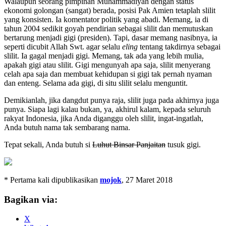
Walaupun seorang pimpinan Muhammadiyah dengan status
ekonomi golongan (sangat) berada, posisi Pak Amien tetaplah slilit
yang konsisten. Ia komentator politik yang abadi. Memang, ia di
tahun 2004 sedikit goyah pendirian sebagai slilit dan memutuskan
bertarung menjadi gigi (presiden). Tapi, dasar memang nasibnya, ia
seperti dicubit Allah Swt. agar selalu
eling
tentang takdirnya sebagai
slilit. Ia gagal menjadi gigi. Memang, tak ada yang lebih mulia,
apakah gigi atau slilit. Gigi mengunyah apa saja, slilit menyerang
celah apa saja dan membuat kehidupan si gigi tak pernah nyaman
dan enteng. Selama ada gigi, di situ slilit selalu menguntit.
Demikianlah, jika dangdut punya raja, slilit juga pada akhirnya juga
punya. Siapa lagi kalau bukan, ya, akhirul kalam, kepada seluruh
rakyat Indonesia, jika Anda diganggu oleh slilit, ingat-ingatlah,
Anda butuh nama tak sembarang nama.
Tepat sekali, Anda butuh si
Luhut Binsar Panjaitan
tusuk gigi.
* Pertama kali dipublikasikan
mojok
, 27 Maret 2018
Bagikan via:
X