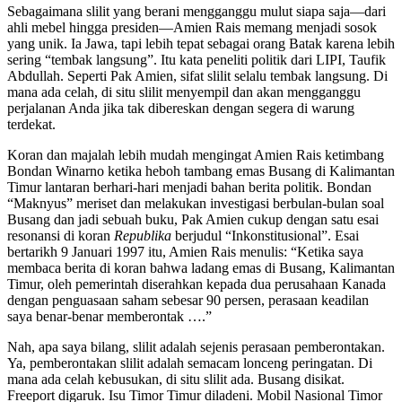
Sebagaimana slilit yang berani mengganggu mulut siapa saja—dari
ahli mebel hingga presiden—Amien Rais memang menjadi sosok
yang unik. Ia Jawa, tapi lebih tepat sebagai orang Batak karena lebih
sering “tembak langsung”. Itu kata peneliti politik dari LIPI, Taufik
Abdullah. Seperti Pak Amien, sifat slilit selalu tembak langsung. Di
mana ada celah, di situ slilit menyempil dan akan mengganggu
perjalanan Anda jika tak dibereskan dengan segera di warung
terdekat.
Koran dan majalah lebih mudah mengingat Amien Rais ketimbang
Bondan Winarno ketika heboh tambang emas Busang di Kalimantan
Timur lantaran berhari-hari menjadi bahan berita politik. Bondan
“Maknyus” meriset dan melakukan investigasi berbulan-bulan soal
Busang dan jadi sebuah buku, Pak Amien cukup dengan satu esai
resonansi di koran
Republika
berjudul “Inkonstitusional”. Esai
bertarikh 9 Januari 1997 itu, Amien Rais menulis: “Ketika saya
membaca berita di koran bahwa ladang emas di Busang, Kalimantan
Timur, oleh pemerintah diserahkan kepada dua perusahaan Kanada
dengan penguasaan saham sebesar 90 persen, perasaan keadilan
saya benar-benar memberontak ….”
Nah, apa saya bilang, slilit adalah sejenis perasaan pemberontakan.
Ya, pemberontakan slilit adalah semacam lonceng peringatan. Di
mana ada celah kebusukan, di situ slilit ada. Busang disikat.
Freeport digaruk. Isu Timor Timur diladeni. Mobil Nasional Timor