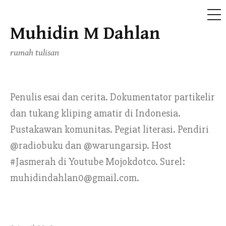
ME
Muhidin M Dahlan
Skip
to
rumah tulisan
content
Penulis esai dan cerita. Dokumentator partikelir
dan tukang kliping amatir di Indonesia.
Pustakawan komunitas. Pegiat literasi. Pendiri
@radiobuku dan @warungarsip. Host
#Jasmerah di Youtube Mojokdotco. Surel:
muhidindahlan0@gmail.com.