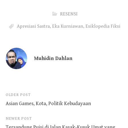
RESENSI
Apresiasi Sastra
,
Eka Kurniawan
,
Esiklopedia Fiksi
Muhidin Dahlan
Post
OLDER POST
Asian Games, Kota, Politik Kebudayaan
navigation
NEWER POST
Tersandung Puisi di Jalan Kasak-Kusuk Umat yang