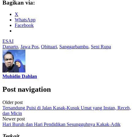
Bagikan via:
X
WhatsApp
Facebook
ESAI
Danarto
,
Jawa Pos
,
Obituari
,
Sanggarbambu
,
Seni Rupa
Muhidin Dahlan
Post navigation
Older post
Tersandung Puisi di Jalan Kasak-Kusuk Umat yang Instan, Receh,
dan Micin
Newer post
Hari Buruh dan Hari Pendidikan Sesungguhnya Kakak-Adik
Terkait