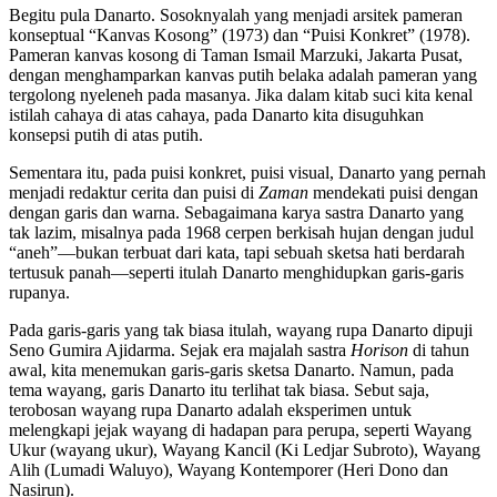
Begitu pula Danarto. Sosoknyalah yang menjadi arsitek pameran
konseptual “Kanvas Kosong” (1973) dan “Puisi Konkret” (1978).
Pameran kanvas kosong di Taman Ismail Marzuki, Jakarta Pusat,
dengan menghamparkan kanvas putih belaka adalah pameran yang
tergolong nyeleneh pada masanya. Jika dalam kitab suci kita kenal
istilah cahaya di atas cahaya, pada Danarto kita disuguhkan
konsepsi putih di atas putih.
Sementara itu, pada puisi konkret, puisi visual, Danarto yang pernah
menjadi redaktur cerita dan puisi di
Zaman
mendekati puisi dengan
dengan garis dan warna. Sebagaimana karya sastra Danarto yang
tak lazim, misalnya pada 1968 cerpen berkisah hujan dengan judul
“aneh”—bukan terbuat dari kata, tapi sebuah sketsa hati berdarah
tertusuk panah—seperti itulah Danarto menghidupkan garis-garis
rupanya.
Pada garis-garis yang tak biasa itulah, wayang rupa Danarto dipuji
Seno Gumira Ajidarma. Sejak era majalah sastra
Horison
di tahun
awal, kita menemukan garis-garis sketsa Danarto. Namun, pada
tema wayang, garis Danarto itu terlihat tak biasa. Sebut saja,
terobosan wayang rupa Danarto adalah eksperimen untuk
melengkapi jejak wayang di hadapan para perupa, seperti Wayang
Ukur (wayang ukur), Wayang Kancil (Ki Ledjar Subroto), Wayang
Alih (Lumadi Waluyo), Wayang Kontemporer (Heri Dono dan
Nasirun).