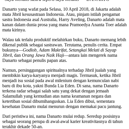
Danarto yang wafat pada Selasa, 10 April 2018, di Jakarta adalah
mata Jibril kesusastraan Indonesia. Atau, pinjam istilah pengamat
sastra Indonesia asal Australia, Harry Aveling, Danarto adalah mata
kanan dalam dunia prosa yang mana Pramoedya Ananta Toer adalah
mata kirinya.
Walau tak terlalu produktif melahirkan buku, Danarto memang lebih
dikenal publik sebagai sastrawan. Terutama, penulis cerita. Empat
bukunya—
Godlob, Adam Makrifat
,
Setangkai Melati di Sayap
Jibril
, dan
Orang Jawa Naik Haji
—antara lain mengerek nama
Danarto sebagai penulis papan atas.
Namun, persinggungan spiritualnya terhadap Jibril jualah yang
membikin karya-karyanya menjadi magis. Termasuk, ketika Jibril
menjadi isu sosial pada awal milenium dengan kemunculan nabi
baru di ibu kota, yakni Bunda Lia Eden. Di sana, nama Danarto
terkena radar sebagai salah satu yang dekat dengan jemaah
Salamullah yang kemudian atas nama keamanan negara dan
ketertiban sosial dibumihanguskan. Lia Eden dibui, sementara
kesehatan Danarto mulai menurun dengan memakai pacu jantung.
Dari peristiwa ini, nama Danarto mulai redup. Seredup posisinya
sebagai seorang perupa di awal-awal karier kreativitasnya di tahun
terakhir dekade 50-an.