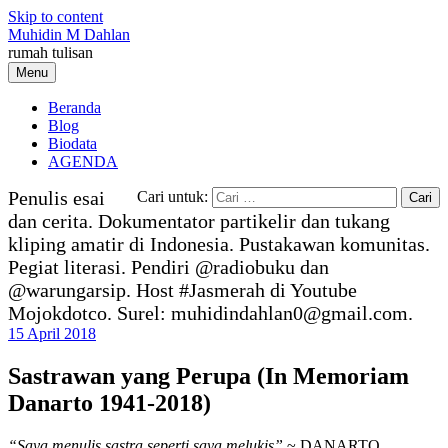
Skip to content
Muhidin M Dahlan
rumah tulisan
Menu
Beranda
Blog
Biodata
AGENDA
Penulis esai
Cari untuk:
dan cerita. Dokumentator partikelir dan tukang
kliping amatir di Indonesia. Pustakawan komunitas.
Pegiat literasi. Pendiri @radiobuku dan
@warungarsip. Host #Jasmerah di Youtube
Mojokdotco. Surel: muhidindahlan0@gmail.com.
15 April 2018
Sastrawan yang Perupa (In Memoriam
Danarto 1941-2018)
“Saya menulis sastra seperti saya melukis”
~ DANARTO