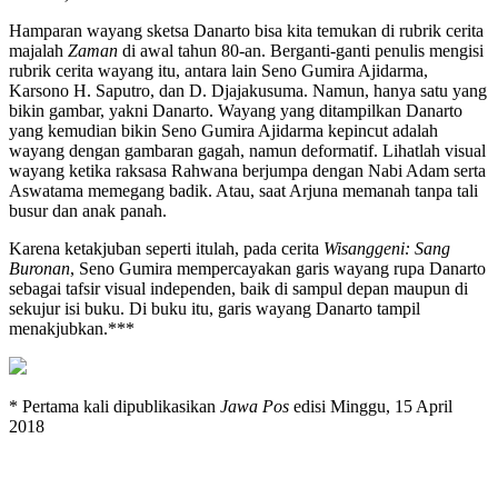
Hamparan wayang sketsa Danarto bisa kita temukan di rubrik cerita
majalah
Zaman
di awal tahun 80-an. Berganti-ganti penulis mengisi
rubrik cerita wayang itu, antara lain Seno Gumira Ajidarma,
Karsono H. Saputro, dan D. Djajakusuma. Namun, hanya satu yang
bikin gambar, yakni Danarto. Wayang yang ditampilkan Danarto
yang kemudian bikin Seno Gumira Ajidarma kepincut adalah
wayang dengan gambaran gagah, namun deformatif. Lihatlah visual
wayang ketika raksasa Rahwana berjumpa dengan Nabi Adam serta
Aswatama memegang badik. Atau, saat Arjuna memanah tanpa tali
busur dan anak panah.
Karena ketakjuban seperti itulah, pada cerita
Wisanggeni: Sang
Buronan
, Seno Gumira mempercayakan garis wayang rupa Danarto
sebagai tafsir visual independen, baik di sampul depan maupun di
sekujur isi buku. Di buku itu, garis wayang Danarto tampil
menakjubkan.***
* Pertama kali dipublikasikan
Jawa Pos
edisi Minggu, 15 April
2018