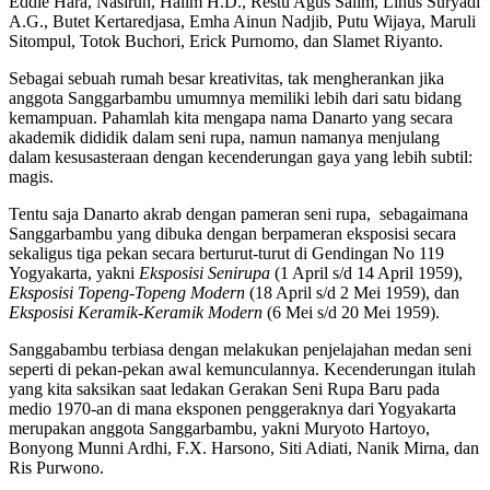
Eddie Hara, Nasirun, Halim H.D., Restu Agus Salim, Linus Suryadi
A.G., Butet Kertaredjasa, Emha Ainun Nadjib, Putu Wijaya, Maruli
Sitompul, Totok Buchori, Erick Purnomo, dan Slamet Riyanto.
Sebagai sebuah rumah besar kreativitas, tak mengherankan jika
anggota Sanggarbambu umumnya memiliki lebih dari satu bidang
kemampuan. Pahamlah kita mengapa nama Danarto yang secara
akademik dididik dalam seni rupa, namun namanya menjulang
dalam kesusasteraan dengan kecenderungan gaya yang lebih subtil:
magis.
Tentu saja Danarto akrab dengan pameran seni rupa, sebagaimana
Sanggarbambu yang dibuka dengan berpameran eksposisi secara
sekaligus tiga pekan secara berturut-turut di Gendingan No 119
Yogyakarta, yakni
Eksposisi Senirupa
(1 April s/d 14 April 1959),
Eksposisi Topeng-Topeng Modern
(18 April s/d 2 Mei 1959), dan
Eksposisi Keramik-Keramik Modern
(6 Mei s/d 20 Mei 1959).
Sanggabambu terbiasa dengan melakukan penjelajahan medan seni
seperti di pekan-pekan awal kemunculannya. Kecenderungan itulah
yang kita saksikan saat ledakan Gerakan Seni Rupa Baru pada
medio 1970-an di mana eksponen penggeraknya dari Yogyakarta
merupakan anggota Sanggarbambu, yakni Muryoto Hartoyo,
Bonyong Munni Ardhi, F.X. Harsono, Siti Adiati, Nanik Mirna, dan
Ris Purwono.