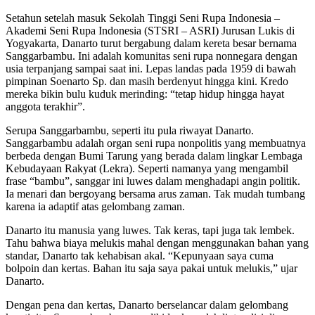
Setahun setelah masuk Sekolah Tinggi Seni Rupa Indonesia –
Akademi Seni Rupa Indonesia (STSRI – ASRI) Jurusan Lukis di
Yogyakarta, Danarto turut bergabung dalam kereta besar bernama
Sanggarbambu. Ini adalah komunitas seni rupa nonnegara dengan
usia terpanjang sampai saat ini. Lepas landas pada 1959 di bawah
pimpinan Soenarto Sp. dan masih berdenyut hingga kini. Kredo
mereka bikin bulu kuduk merinding: “tetap hidup hingga hayat
anggota terakhir”.
Serupa Sanggarbambu, seperti itu pula riwayat Danarto.
Sanggarbambu adalah organ seni rupa nonpolitis yang membuatnya
berbeda dengan Bumi Tarung yang berada dalam lingkar Lembaga
Kebudayaan Rakyat (Lekra). Seperti namanya yang mengambil
frase “bambu”, sanggar ini luwes dalam menghadapi angin politik.
Ia menari dan bergoyang bersama arus zaman. Tak mudah tumbang
karena ia adaptif atas gelombang zaman.
Danarto itu manusia yang luwes. Tak keras, tapi juga tak lembek.
Tahu bahwa biaya melukis mahal dengan menggunakan bahan yang
standar, Danarto tak kehabisan akal. “Kepunyaan saya cuma
bolpoin dan kertas. Bahan itu saja saya pakai untuk melukis,” ujar
Danarto.
Dengan pena dan kertas, Danarto berselancar dalam gelombang