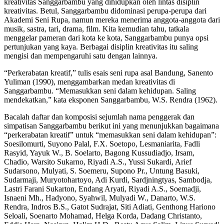
kreativitas Sanggarbambu yang dihidupkan oleh lintas disiplin
kreativitas. Betul, Sanggarbambu didominasi perupa-perupa dari
Akademi Seni Rupa, namun mereka menerima anggota-anggota dari
musik, sastra, tari, drama, film. Kita kemudian tahu, tatkala
menggelar pameran dari kota ke kota, Sanggarbambu punya opsi
pertunjukan yang kaya. Berbagai disiplin kreativitas itu saling
mengisi dan mempengaruhi satu dengan lainnya.
“Perkerabatan kreatif,” tulis esais seni rupa asal Bandung, Sanento
Yuliman (1990), menggambarkan medan kreativitas di
Sanggarbambu. “Memasukkan seni dalam kehidupan. Saling
mendekatkan,” kata eksponen Sanggarbambu, W.S. Rendra (1962).
Bacalah daftar dan komposisi sejumlah nama penggerak dan
simpatisan Sanggarbambu berikut ini yang menunjukkan bagaimana
“perkerabatan kreatif” untuk “memasukkan seni dalam kehidupan”:
Soesilomurti, Suyono Palal, F.X. Soetopo, Lesmaniarita, Fadli
Rasyid, Yayuk W., B. Soelarto, Bagong Kussudiadjo, Irsam,
Chadio, Warsito Sukarno, Riyadi A.S., Yussi Sukardi, Arief
Sudarsono, Mulyati, S. Soemeru, Supono Pr., Untung Basuki,
Sudarmaji, Muryotohartoyo, Adi Kurdi, Sardjningtyas, Sambodja,
Lastri Farani Sukarton, Endang Aryati, Riyadi A.S., Soemadji,
Isnaeni Mh., Hadyono, Syahwil, Mulyadi W., Danarto, W.S.
Rendra, Indros B.S., Gatot Sudrajat, Siti Adiati, Genthong Hariono
Seloali, Soenarto Mohamad, Helga Korda, Dadang Christanto,