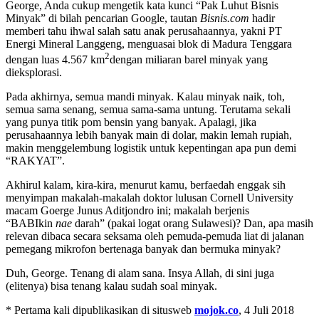
George, Anda cukup mengetik kata kunci “Pak Luhut Bisnis
Minyak” di bilah pencarian Google, tautan
Bisnis.com
hadir
memberi tahu ihwal salah satu anak perusahaannya, yakni PT
Energi Mineral Langgeng, menguasai blok di Madura Tenggara
2
dengan luas 4.567 km
dengan miliaran barel minyak yang
dieksplorasi.
Pada akhirnya, semua mandi minyak. Kalau minyak naik, toh,
semua sama senang, semua sama-sama untung. Terutama sekali
yang punya titik pom bensin yang banyak. Apalagi, jika
perusahaannya lebih banyak main di dolar, makin lemah rupiah,
makin menggelembung logistik untuk kepentingan apa pun demi
“RAKYAT”.
Akhirul kalam, kira-kira, menurut kamu, berfaedah enggak sih
menyimpan makalah-makalah doktor lulusan Cornell University
macam Goerge Junus Aditjondro ini; makalah berjenis
“BABIkin
nae
darah” (pakai logat orang Sulawesi)? Dan, apa masih
relevan dibaca secara seksama oleh pemuda-pemuda liat di jalanan
pemegang mikrofon bertenaga banyak dan bermuka minyak?
Duh, George. Tenang di alam sana. Insya Allah, di sini juga
(elitenya) bisa tenang kalau sudah soal minyak.
* Pertama kali dipublikasikan di situsweb
mojok.co
, 4 Juli 2018