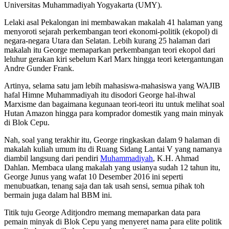
Universitas Muhammadiyah Yogyakarta (UMY).
Lelaki asal Pekalongan ini membawakan makalah 41 halaman yang
menyoroti sejarah perkembangan teori ekonomi-politik (ekopol) di
negara-negara Utara dan Selatan. Lebih kurang 25 halaman dari
makalah itu George memaparkan perkembangan teori ekopol dari
leluhur gerakan kiri sebelum Karl Marx hingga teori ketergantungan
Andre Gunder Frank.
Artinya, selama satu jam lebih mahasiswa-mahasiswa yang WAJIB
hafal Himne Muhammadiyah itu disodori George hal-ihwal
Marxisme dan bagaimana kegunaan teori-teori itu untuk melihat soal
Hutan Amazon hingga para komprador domestik yang main minyak
di Blok Cepu.
Nah, soal yang terakhir itu, George ringkaskan dalam 9 halaman di
makalah kuliah umum itu di Ruang Sidang Lantai V yang namanya
diambil langsung dari pendiri
Muhammadiyah
, K.H. Ahmad
Dahlan. Membaca ulang makalah yang usianya sudah 12 tahun itu,
George Junus yang wafat 10 Desember 2016 ini seperti
menubuatkan, tenang saja dan tak usah sensi, semua pihak toh
bermain juga dalam hal BBM ini.
Titik tuju George Aditjondro memang memaparkan data para
pemain minyak di Blok Cepu yang menyeret nama para elite politik