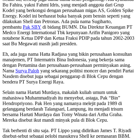
Bu Fahira, yakni Fahmi Idris, yang menjadi anggota dari Grup
Kodel yang berkongsi dengan perusahaan migas AS, Golden Spike
Energy. Kodel ini berhasrat buka banyak pom bensin seperti yang
dilakukan Shell dan Petronas. Ada pula nama Sugiharto,
pembantu
Pak SBY
di bidang BUMN. Dia Direktur Keuangan PT
Medco Energi International Tbk kepunyaan Arifin Panigoro yang
notabene Ketua DPP dan Ketua Fraksi PDIP pada tahun 2002-2003
saat Bu Megawati masih jadi presiden.
Eh, ada juga nama Hatta Radjasa yang bikin perusahaan konsultan
manajemen, PT Intermatrix Bina Indonesia, yang bekerja sama
dengan Pertamina dan perusahaan-perusahaan perminyakan asing.
Nama
Surya Paloh
yang sekarang politisi moncer dan pendiri Partai
Nasdem disebut juga sebagai penggarap di Blok Cepu dengan
bendera PT Surya Energi Raya.
Selain nama Hartati Murdaya, makalah kuliah umum untuk
mahasiswa Muhammadiyah itu menyebut, astaga, Pak “Bin”
Hendropriyono. Pak Hen yang namanya melejit pada 1989 di
gelanggang berdarah Talangsari, Lampung, itu menjadi trisum
bersama Hartati Murdaya dan Tomy Winata dari Artha Graha.
Mereka disebut ikut mandi minyak pula di Blok Cepu.
Tak berhenti di situ saja. PT Lippo yang didirikan James T. Riyadi
disebut-sebut sebagai pelobi masuknya Shell ke pemasaran BBM.