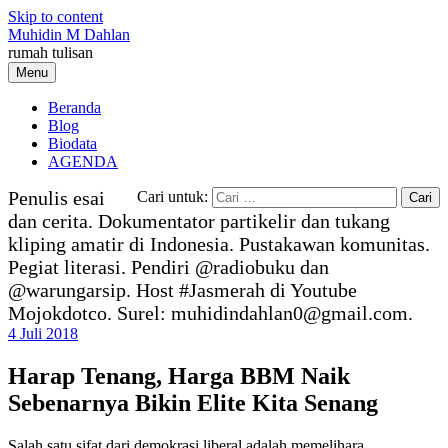
Skip to content
Muhidin M Dahlan
rumah tulisan
Menu
Beranda
Blog
Biodata
AGENDA
Penulis esai
Cari untuk:
dan cerita. Dokumentator partikelir dan tukang
kliping amatir di Indonesia. Pustakawan komunitas.
Pegiat literasi. Pendiri @radiobuku dan
@warungarsip. Host #Jasmerah di Youtube
Mojokdotco. Surel: muhidindahlan0@gmail.com.
4 Juli 2018
Harap Tenang, Harga BBM Naik
Sebenarnya Bikin Elite Kita Senang
Salah satu sifat dari demokrasi liberal adalah memelihara