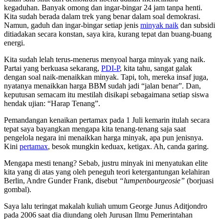
kegaduhan. Banyak omong dan ingar-bingar 24 jam tanpa henti.
Kita sudah berada dalam trek yang benar dalam soal demokrasi.
Namun, gaduh dan ingar-bingar setiap jenis
minyak naik
dan subsidi
ditiadakan secara konstan, saya kira, kurang tepat dan buang-buang
energi.
Kita sudah lelah terus-menerus menyoal harga minyak yang naik.
Partai yang berkuasa sekarang,
PDI-P
, kita tahu, sangat galak
dengan soal naik-menaikkan minyak. Tapi, toh, mereka insaf juga,
nyatanya menaikkan harga BBM sudah jadi “jalan benar”. Dan,
keputusan semacam itu mestilah disikapi sebagaimana setiap siswa
hendak ujian: “Harap Tenang”.
Pemandangan kenaikan pertamax pada 1 Juli kemarin itulah secara
tepat saya bayangkan mengapa kita tenang-tenang saja saat
pengelola negara ini menaikkan harga minyak, apa pun jenisnya.
Kini
pertamax
, besok mungkin keduax, ketigax. Ah, canda garing.
Mengapa mesti tenang? Sebab, justru minyak ini menyatukan elite
kita yang di atas yang oleh peneguh teori ketergantungan kelahiran
Berlin, Andre Gunder Frank, disebut
“lumpenbourgeosie”
(borjuasi
gombal).
Saya lalu teringat makalah kuliah umum George Junus Aditjondro
pada 2006 saat dia diundang oleh Jurusan Ilmu Pemerintahan