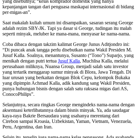
yang disebutnya; “kelas komprador domestik yang hanya
kepanjangan tangan dari penguasa maskapai internasional di bidang
per-migas-an”.
Saat makalah kuliah umum ini disampaikan, sasaran serang George
adalah rezim SBY-JK. Tapi ya dasar si George, tudingan itu malah
seperti minyak, meluber ke mana-mana, menyasar ke nama-nama.
Coba dibaca dengan takzim kalimat George Junus Aditjondro ini:
“Di puncak anak tangga perlu disebutkan nama Wakil Presiden M.
Jusuf Kalla. Soalnya, menantunya, Susanto (“Tono”) Suparjo, yang
menikah dengan putri tertua
Jusuf Kalla
, Muchlisa Kalla, melalui
perusahaan miliknya, Nuansa Group, menjadi salah satu investor
yang tertarik menggarap sumur minyak di Blora, Jawa Tengah. Di
luar urusan yang berkaitan dengan Blok Cepu, kelompok Bukaka
yang dipimpin Achmad Kalla, adik kandung sang Wakil Presiden,
punya hubungan bisnis dengan salah satu raksasa migas dari AS,
ConocoPhilips”.
Selanjutnya, secara ringkas George mengindeks nama-nama dengan
aksentuasi keterlibatannya dalam bisnis minyak. Ya, ada saudagar
kaya-raya Bakrie Bersaudara yang usahanya merentang dari
Cirebon sampai Kroasia, Uzbekistan, Yaman, Vietnam, Venezuela,
Peru, Argentina, dan Iran.
Selain itu, terselip juga nama-nama kelas pengasong. Ada ayahanda