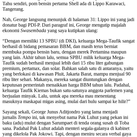
Tahu sendiri, pom bensin pertama Shell ada di Lippo Karawaci,
Tangerang.
Nah, George langsung menunjuk di halaman 31: Lippo ini yang jadi
donatur bagi PDI-P. Dari paragraf ini, George mengutip majalah
ekonomi
Swasembada
yang saya kutipkan ulang:
“Dengan memiliki 13 SPBU (di DKI), keluarga Mega-Taufik sangat
berhasil di bidang pemasaran BBM, dan masih terus berniat
membuka pompa bensin baru, dengan merek Pertamina maupun
yang lain. Akhir tahun lalu, semua SPBU milik keluarga Mega-
Taufik sudah berhasil menjual lebih dari 15 ribu liter gabungan
premium, pertamax, dan solar. Bahkan salah satu di antaranya, yaitu
yang berlokasi di kawasan Pluit, Jakarta Barat, mampu menjual 90
ribu liter sehari. Makanya, mereka sangat diuntungkan dengan
keputusan pemerintah menaikkan harga BBM tahun lalu. Padahal,
keluarga Taufik Kiemas bukan satu-satunya anggota parlemen yang
berjualan minyak. Lalu, untuk apa mereka mau menentang
masuknya maskapai migas asing, mulai dari hulu sampai ke hilir?”
Sayang sekali, George Junus Aditjondro yang lama menjadi
jurnalis
Tempo
ini, tak menyebut nama Pak Luhut yang pekan ini
baku (adu) mulut dengan Sarumpaet di tenda orang susah di Toba
sana. Padahal Pak Luhut adalah menteri segala-galanya di kabinet
yang dikelola Pak Jokowi. Tapi, dengan meniru secara verbal gaya