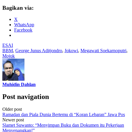
Bagikan via:
X
WhatsApp
Facebook
ESAI
BBM
,
George Junus Aditjondro
,
Jokowi
,
Megawati Soekarnoputri
,
Mojok
Muhidin Dahlan
Post navigation
Older post
Ramadan dan Piala Dunia Bertemu di “Koran Lebaran” Jawa Pos
Newer post
Slamet Suwanto: “Menyimpan Buku dan Dokumen itu Pekerjaan
Menyenangkan!”