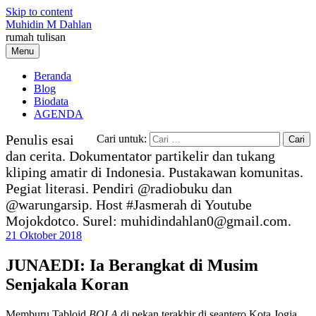
Skip to content
Muhidin M Dahlan
rumah tulisan
Menu
Beranda
Blog
Biodata
AGENDA
Penulis esai
Cari untuk:
dan cerita. Dokumentator partikelir dan tukang
kliping amatir di Indonesia. Pustakawan komunitas.
Pegiat literasi. Pendiri @radiobuku dan
@warungarsip. Host #Jasmerah di Youtube
Mojokdotco. Surel: muhidindahlan0@gmail.com.
21 Oktober 2018
JUNAEDI: Ia Berangkat di Musim
Senjakala Koran
Memburu Tabloid
BOLA
di pekan terakhir di seantero Kota Jogja