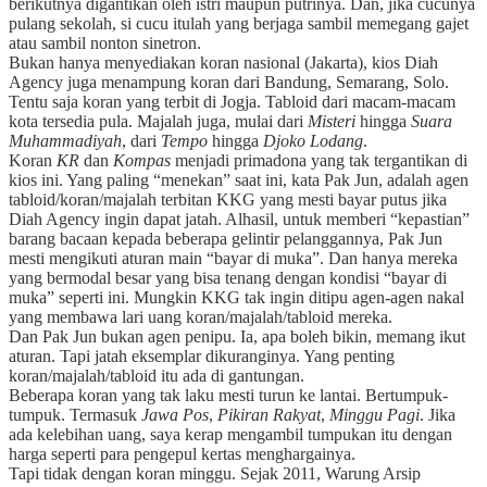
berikutnya digantikan oleh istri maupun putrinya. Dan, jika cucunya
pulang sekolah, si cucu itulah yang berjaga sambil memegang gajet
atau sambil nonton sinetron.
Bukan hanya menyediakan koran nasional (Jakarta), kios Diah
Agency juga menampung koran dari Bandung, Semarang, Solo.
Tentu saja koran yang terbit di Jogja. Tabloid dari macam-macam
kota tersedia pula. Majalah juga, mulai dari
Misteri
hingga
Suara
Muhammadiyah
, dari
Tempo
hingga
Djoko Lodang
.
Koran
KR
dan
Kompas
menjadi primadona yang tak tergantikan di
kios ini. Yang paling “menekan” saat ini, kata Pak Jun, adalah agen
tabloid/koran/majalah terbitan KKG yang mesti bayar putus jika
Diah Agency ingin dapat jatah. Alhasil, untuk memberi “kepastian”
barang bacaan kepada beberapa gelintir pelanggannya, Pak Jun
mesti mengikuti aturan main “bayar di muka”. Dan hanya mereka
yang bermodal besar yang bisa tenang dengan kondisi “bayar di
muka” seperti ini. Mungkin KKG tak ingin ditipu agen-agen nakal
yang membawa lari uang koran/majalah/tabloid mereka.
Dan Pak Jun bukan agen penipu. Ia, apa boleh bikin, memang ikut
aturan. Tapi jatah eksemplar dikuranginya. Yang penting
koran/majalah/tabloid itu ada di gantungan.
Beberapa koran yang tak laku mesti turun ke lantai. Bertumpuk-
tumpuk. Termasuk
Jawa Pos
,
Pikiran Rakyat
,
Minggu Pagi
. Jika
ada kelebihan uang, saya kerap mengambil tumpukan itu dengan
harga seperti para pengepul kertas menghargainya.
Tapi tidak dengan koran minggu. Sejak 2011, Warung Arsip