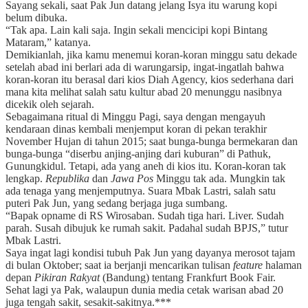
Sayang sekali, saat Pak Jun datang jelang Isya itu warung kopi
belum dibuka.
“Tak apa. Lain kali saja. Ingin sekali mencicipi kopi Bintang
Mataram,” katanya.
Demikianlah, jika kamu menemui koran-koran minggu satu dekade
setelah abad ini berlari ada di warungarsip, ingat-ingatlah bahwa
koran-koran itu berasal dari kios Diah Agency, kios sederhana dari
mana kita melihat salah satu kultur abad 20 menunggu nasibnya
dicekik oleh sejarah.
Sebagaimana ritual di Minggu Pagi, saya dengan mengayuh
kendaraan dinas kembali menjemput koran di pekan terakhir
November Hujan di tahun 2015; saat bunga-bunga bermekaran dan
bunga-bunga “diserbu anjing-anjing dari kuburan” di Pathuk,
Gunungkidul. Tetapi, ada yang aneh di kios itu. Koran-koran tak
lengkap.
Republika
dan
Jawa Pos
Minggu tak ada. Mungkin tak
ada tenaga yang menjemputnya. Suara Mbak Lastri, salah satu
puteri Pak Jun, yang sedang berjaga juga sumbang.
“Bapak opname di RS Wirosaban. Sudah tiga hari. Liver. Sudah
parah. Susah dibujuk ke rumah sakit. Padahal sudah BPJS,” tutur
Mbak Lastri.
Saya ingat lagi kondisi tubuh Pak Jun yang dayanya merosot tajam
di bulan Oktober; saat ia berjanji mencarikan tulisan
feature
halaman
depan
Pikiran Rakyat
(Bandung) tentang Frankfurt Book Fair.
Sehat lagi ya Pak, walaupun dunia media cetak warisan abad 20
juga tengah sakit, sesakit-sakitnya.***