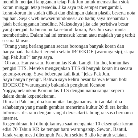
memilih menjadi langganan tetap Pak Jun untuk memastikan stok
koran minggu tetap tersedia. Jika saya tak sempat mengambil,
koran-koran itu sudah diikat dan disimpan dalam plastik beserta nota
tagihan. Sejak web newseumindonesia.co hadir, saya menambah
jatah berlangganan headline. Maksudnya jika ada peristiwa besar
yang menjadi halaman muka seluruh koran, Pak Jun saya minta
memberitahu. Dalam hal ini termasuk koran atau majalah yang terbit
secara khusus.
“Orang yang berlangganan secara borongan banyak koran dan
hanya pada hari-hari tertentu selain IBOEKOE (warungarsip), siapa
lagi Pak Jun?” tanya saya.
“Oh ada. Hanya satu. Komunitas Kaki Langit. Itu lho, komunitas
pengisi TTS. Mereka mengerjakan TTS di banyak koran itu secara
gotong-royong. Saya beberapa kali ikut,” jelas Pak Jun.
Saya hanya nyengir. Bahwa saya keliru besar bahwa teman hobi
IBOEKOE/warungarsip bukanlah penghuni Keraton
Yogya,melainkan Komunitas TTS dengan nama sangar seperti
dalam dunia kependekaran.
Di mata Pak Jun, dua komunitas langganannya ini adalah dua
sahabatnya yang masih gembira menerima kultur 20 di era ketika
informasi disiram dengan sangat deras dari tabung raksasa bernama
internet.
Kegembiraan ini ditunjukannya saat mengantar 10 eksemplar koran
edisi 70 Tahun KR ke tempat baru warungarsip, Sewon, Bantul.
Jarak yang mesti ditempuh Pak Jun sekira 8 kilo ke arah selatan.