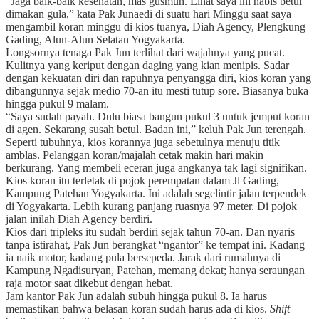
”Jaga baik-baik kesehatan, mas gusmuh. Lihat saya ini habis betul
dimakan gula,” kata Pak Junaedi di suatu hari Minggu saat saya
mengambil koran minggu di kios tuanya, Diah Agency, Plengkung
Gading, Alun-Alun Selatan Yogyakarta.
Longsornya tenaga Pak Jun terlihat dari wajahnya yang pucat.
Kulitnya yang keriput dengan daging yang kian menipis. Sadar
dengan kekuatan diri dan rapuhnya penyangga diri, kios koran yang
dibangunnya sejak medio 70-an itu mesti tutup sore. Biasanya buka
hingga pukul 9 malam.
“Saya sudah payah. Dulu biasa bangun pukul 3 untuk jemput koran
di agen. Sekarang susah betul. Badan ini,” keluh Pak Jun terengah.
Seperti tubuhnya, kios korannya juga sebetulnya menuju titik
amblas. Pelanggan koran/majalah cetak makin hari makin
berkurang. Yang membeli eceran juga angkanya tak lagi signifikan.
Kios koran itu terletak di pojok perempatan dalam Jl Gading,
Kampung Patehan Yogyakarta. Ini adalah segelintir jalan terpendek
di Yogyakarta. Lebih kurang panjang ruasnya 97 meter. Di pojok
jalan inilah Diah Agency berdiri.
Kios dari tripleks itu sudah berdiri sejak tahun 70-an. Dan nyaris
tanpa istirahat, Pak Jun berangkat “ngantor” ke tempat ini. Kadang
ia naik motor, kadang pula bersepeda. Jarak dari rumahnya di
Kampung Ngadisuryan, Patehan, memang dekat; hanya seraungan
raja motor saat dikebut dengan hebat.
Jam kantor Pak Jun adalah subuh hingga pukul 8. Ia harus
memastikan bahwa belasan koran sudah harus ada di kios.
Shift