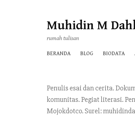
Muhidin M Dah
Skip
to
rumah tulisan
content
BERANDA
BLOG
BIODATA
Penulis esai dan cerita. Doku
komunitas. Pegiat literasi. 
Mojokdotco. Surel: muhidind