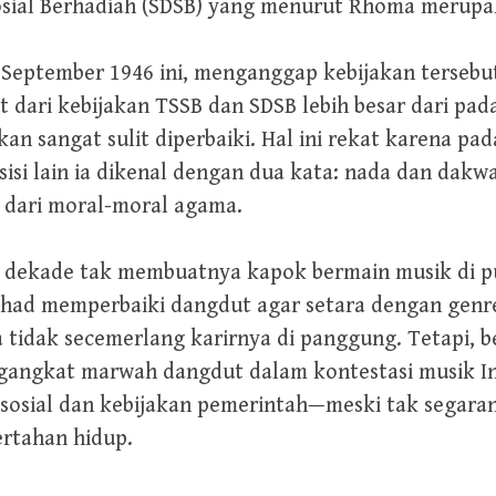
ial Berhadiah (SDSB) yang menurut Rhoma merupaka
1 September 1946 ini, menganggap kebijakan terseb
dari kebijakan TSSB dan SDSB lebih besar dari pada 
kan sangat sulit diperbaiki. Hal ini rekat karena p
sisi lain ia dikenal dengan dua kata: nada dan dak
 dari moral-moral agama.
 dekade tak membuatnya kapok bermain musik di pus
ihad memperbaiki dangdut agar setara dengan genr
 tidak secemerlang karirnya di panggung. Tetapi, 
gkat marwah dangdut dalam kontestasi musik Ind
i sosial dan kebijakan pemerintah—meski tak segaran
rtahan hidup.