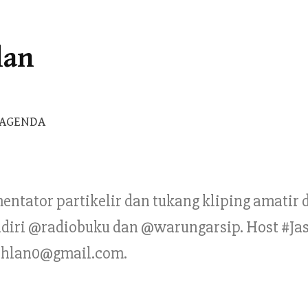
lan
Cari
AGENDA
untuk:
mentator partikelir dan tukang kliping amatir
Pendiri @radiobuku dan @warungarsip. Host #Ja
ahlan0@gmail.com.