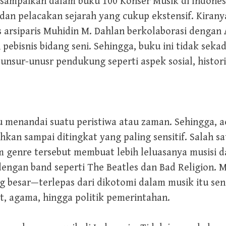
isampaikan dalam buku 100 Konser Musik di Indones
t dan pelacakan sejarah yang cukup ekstensif. Kiran
s arsiparis Muhidin M. Dahlan berkolaborasi dengan
pebisnis bidang seni. Sehingga, buku ini tidak seka
nsur-unusr pendukung seperti aspek sosial, historis,
alu menandai suatu peristiwa atau zaman. Sehingga, 
kan sampai ditingkat yang paling sensitif. Salah sa
 genre tersebut membuat lebih leluasanya musisi 
engan band seperti The Beatles dan Bad Religion. Me
g besar—terlepas dari dikotomi dalam musik itu se
 agama, hingga politik pemerintahan.