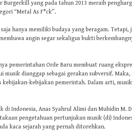
ber Burgerkill yang pada tahun 2013 meraih pengha
gori “Metal As F*ck”.
k saja hanya memiliki budaya yang beragam. Tetapi,
 membawa angin segar sekaligus bukti berkembangny
tuhnya pemerintahan Orde Baru membuat ruang ekspres
lui musik dianggap sebagai gerakan subversif. Maka,
atas kebijakan-kebijakan pemerintah. Dalam arti, m
 di Indonesia, Anas Syahrul Alimi dan Muhidin M. 
takaan pengetahuan pertunjukan musik (di) Indonesi
da kaca sejarah yang pernah ditorehkan.