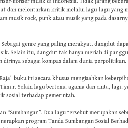
onser-konser musik di Indonesia. Tidak jarang bebe
rlibat dan melontarkan kritik melalui lagu-lagu yang
lam musik rock, punk atau musik yang pada dasarny
Sebagai genre yang paling merakyat, dangdut dapa
asik. Selain itu, dangdut tak hanya meriah di pang
dirinya sebagai kompas dalam dunia perpolitikan.
Raja” buku ini secara khusus mengisahkan keberpi
a Timur. Selain lagu bertema agama dan cinta, lagu
itik sosial terhadap pemerintah.
dan “Sumbangan”. Dua lagu tersebut merupakan sebu
enerapkan program Tanda Sumbangan Sosial Berhadi