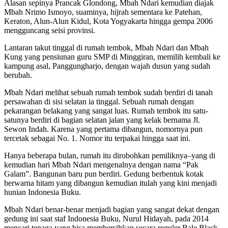
Alasan sepinya Prancak Glondong, Mbah Ndari kemudian diajak
Mbah Nrimo Ismoyo, suaminya, hijrah sementara ke Patehan,
Keraton, Alun-Alun Kidul, Kota Yogyakarta hingga gempa 2006
mengguncang seisi provinsi.
Lantaran takut tinggal di rumah tembok, Mbah Ndari dan Mbah
Kung yang pensiunan guru SMP di Minggiran, memilih kembali ke
kampung asal, Panggungharjo, dengan wajah dusun yang sudah
berubah.
Mbah Ndari melihat sebuah rumah tembok sudah berdiri di tanah
persawahan di sisi selatan ia tinggal. Sebuah rumah dengan
pekarangan belakang yang sangat luas. Rumah tembok itu satu-
satunya berdiri di bagian selatan jalan yang kelak bernama Jl.
Sewon Indah. Karena yang pertama dibangun, nomornya pun
tercetak sebagai No. 1. Nomor itu terpakai hingga saat ini.
Hanya beberapa bulan, rumah itu dirobohkan pemiliknya–yang di
kemudian hari Mbah Ndari mengenalnya dengan nama “Pak
Galam”. Bangunan baru pun berdiri. Gedung berbentuk kotak
berwarna hitam yang dibangun kemudian itulah yang kini menjadi
hunian Indonesia Buku.
Mbah Ndari benar-benar menjadi bagian yang sangat dekat dengan
gedung ini saat staf Indonesia Buku, Nurul Hidayah, pada 2014
mencari tenaga yang bisa membersihkan secara reguler Bale Black