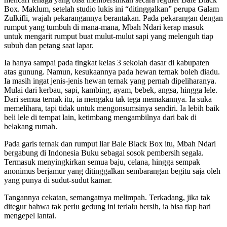
Box. Maklum, setelah studio lukis ini “ditinggalkan” perupa Galam
Zulkifli, wajah pekarangannya berantakan. Pada pekarangan dengan
rumput yang tumbuh di mana-mana, Mbah Ndari kerap masuk
untuk mengarit rumput buat mulut-mulut sapi yang melenguh tiap
subuh dan petang saat lapar.
Ia hanya sampai pada tingkat kelas 3 sekolah dasar di kabupaten
atas gunung. Namun, kesukaannya pada hewan ternak boleh diadu.
Ia masih ingat jenis-jenis hewan ternak yang pernah dipeliharanya.
Mulai dari kerbau, sapi, kambing, ayam, bebek, angsa, hingga lele.
Dari semua ternak itu, ia mengaku tak tega memakannya. Ia suka
memelihara, tapi tidak untuk mengonsumsinya sendiri. Ia lebih baik
beli lele di tempat lain, ketimbang mengambilnya dari bak di
belakang rumah.
Pada garis ternak dan rumput liar Bale Black Box itu, Mbah Ndari
bergabung di Indonesia Buku sebagai sosok pembersih segala.
Termasuk menyingkirkan semua baju, celana, hingga sempak
anonimus berjamur yang ditinggalkan sembarangan begitu saja oleh
yang punya di sudut-sudut kamar.
Tangannya cekatan, semangatnya melimpah. Terkadang, jika tak
ditegur bahwa tak perlu gedung ini terlalu bersih, ia bisa tiap hari
mengepel lantai.