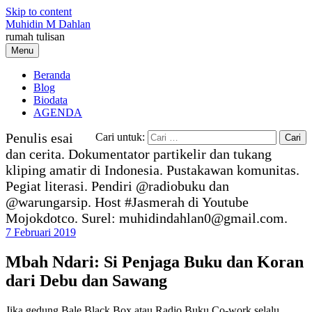
Skip to content
Muhidin M Dahlan
rumah tulisan
Menu
Beranda
Blog
Biodata
AGENDA
Penulis esai
Cari untuk:
dan cerita. Dokumentator partikelir dan tukang
kliping amatir di Indonesia. Pustakawan komunitas.
Pegiat literasi. Pendiri @radiobuku dan
@warungarsip. Host #Jasmerah di Youtube
Mojokdotco. Surel: muhidindahlan0@gmail.com.
7 Februari 2019
Mbah Ndari: Si Penjaga Buku dan Koran
dari Debu dan Sawang
Jika gedung Bale Black Box atau Radio Buku Co-work selalu