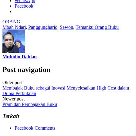
WhatsApp
Facebook
ORANG
Mbah Ndari
,
Panggungharjo
,
Sewon
,
Temanku Orang Buku
Muhidin Dahlan
Post navigation
Older post
Membajak Buku sebagai Inovasi Menyelesaikan High Cost dalam
Dunia Perbukuan
Newer post
Pram dan Pembajakan Buku
Terkait
Facebook Comments