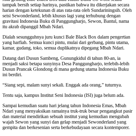
tampak bersih setiap harinya, pastikan bahwa itu dikerjakan secara
harian dengan ketekunan di atas rata-rata oleh Sundariningsih. Oleh
seisi Sewonderland, lebih khusus lagi yang terhubung dengan
gravitasi Indonesia Buku di Panggungharjo, Sewon, Bantul, nama
itu akrab dipanggil Mbah Ndari.
Dialah sesungguhnya juru kunci Bale Black Box dalam pengertian
yang harfiah. Semua kunci pintu, mulai dari gerbang, pintu utama,
kamar, gudang, toko, semua duplikatnya dipegang Mbah Ndari.
Datang dari Dusun Sambeng, Gunungkidul di tahun 80-an, ia
menjadi saksi betapa sunyinya Desa Panggungharjo, terlebih-lebih
Dusun Prancak Glondong di mana gedung utama Indonesia Buku
ini berdiri.
“Siang sepi, malam sunyi sekali. Enggak ada orang,” tuturnya.
Tentu saja, kampus Institut Seni Indonesia (ISI) juga belum ada.
Sampai kemudian suatu hari jelang tahun Indonesia Emas, Mbah
Ndari yang menyaksikan ramainya truk-truk besar pengangkut pasir
dan material mendirikan sebuah institut yang kemudian mengubah
wajah Sewon yang sunyi dan gelap menjadi Sewonderland yang
gempita dan berkesenian serta berkebudayaan secara kontemporer.