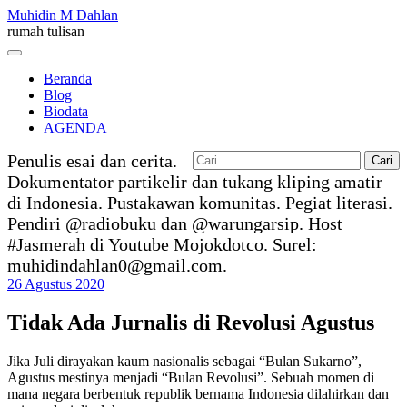
Skip
Muhidin M Dahlan
to
rumah tulisan
content
Menu
Beranda
Blog
Biodata
AGENDA
Cari
Penulis esai dan cerita.
untuk:
Dokumentator partikelir dan tukang kliping amatir
di Indonesia. Pustakawan komunitas. Pegiat literasi.
Pendiri @radiobuku dan @warungarsip. Host
#Jasmerah di Youtube Mojokdotco. Surel:
muhidindahlan0@gmail.com.
26 Agustus 2020
Tidak Ada Jurnalis di Revolusi Agustus
Jika Juli dirayakan kaum nasionalis sebagai “Bulan Sukarno”,
Agustus mestinya menjadi “Bulan Revolusi”. Sebuah momen di
mana negara berbentuk republik bernama Indonesia dilahirkan dan