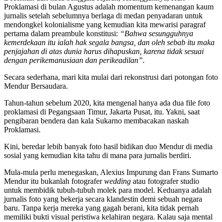
Proklamasi di bulan Agustus adalah momentum kemenangan kaum
jurnalis setelah sebelumnya berlaga di medan penyadaran untuk
mendongkel kolonialisme yang kemudian kita mewarisi paragraf
pertama dalam preambule konstitusi:
“Bahwa sesungguhnya
kemerdekaan itu ialah hak segala bangsa, dan oleh sebab itu maka
penjajahan di atas dunia harus dihapuskan, karena tidak sesuai
dengan perikemanusiaan dan perikeadilan”
.
Secara sederhana, mari kita mulai dari rekonstrusi dari potongan foto
Mendur Bersaudara.
Tahun-tahun sebelum 2020, kita mengenal hanya ada dua file foto
proklamasi di Pegangsaan Timur, Jakarta Pusat, itu. Yakni, saat
pengibaran bendera dan kala Sukarno membacakan naskah
Proklamasi.
Kini, beredar lebih banyak foto hasil bidikan duo Mendur di media
sosial yang kemudian kita tahu di mana para jurnalis berdiri.
Mula-mula perlu menegaskan, Alexius Impurung dan Frans Sumarto
Mendur itu bukanlah fotografer
wedding
atau fotografer studio
untuk membidik tubuh-tubuh molek para model. Keduanya adalah
jurnalis foto yang bekerja secara klandestin demi sebuah negara
baru. Tanpa kerja mereka yang gagah berani, kita tidak pernah
memiliki bukti visual peristiwa kelahiran negara. Kalau saja mental