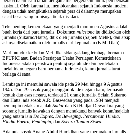
berada dalam satu tarian dengan arus pergerakan untuk pembebasan
nasional. Oleh karena itu, membicarakan sejarah Indonesia modern
dengan tidak mengikutkan sejarah pers di dalamnya merupakan
cacat besar yang ironisnya tidak disadari.
Teks penting kemerdekaan yang menjadi monumen Agustus adalah
buah kerja dari para jurnalis. Dokumen
milestone
itu didiktekan oleh
jurnalis (Sukarno/Hatta), ditik oleh jurnalis (Sajoeti Melik), dan arsip
aslinya diselamatkan oleh jurnalis dari kepunahan (B.M. Diah).
Mari mundur ke bulan Mei. Jika sidang-sidang lembaga bernama
BPUPKI atau Badan Persiapan Usaha Persiapan Kemerdekaan
Indonesia adalah peristiwa penting sejarah ide dan perdebatan
melahirkan negara baru bernama Indonesia, kaum jurnalis turut
berlaga di sana.
Lembaga ini memulai sawala ide pada 29 Mei hingga 9 Agustus
1945. Dari 79 sosok yang menggodok ide negara baru, termasuk
bentuk dan asas negara, terdapat 21 orang jurnalis. Selain Sukarno
dan Hatta, ada sosok A.R. Baswedan yang pada 1934 menjadi
pemimpin redaksi majalah
Sadar
dan Ki Hadjar Dewantara yang
seorang jurnalis kawakan dengan menukangi banyak koran/majalah
yang antara lain
De Expres
,
De Beweging
,
Persatoean Hindia
,
Hindia Poetra
,
Pemimpin
, dan
Soeara Taman Siswa
.
Ada pula sosok Anang Abdul Hamidhan yang merupakan jurnalis