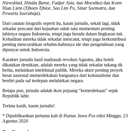
Niewsblad, Hindia Baroe, Fadjar Asia
, dan
Moestika
) dan Koen
Hian Liem (
Tjhoen Tjhioe, Sao Lim Po, Sinar Soematra
, dan
Pewarta Soerabaja
).
Dari catatan biografis seperti itu, kaum jurnalis, sekali lagi, tidak
sekadar pencatat dari kejauhan salah satu momentum penting
lahirnya negara Indonesia, tetapi juga berada dalam lingkaran inti.
Kehadiran mereka tidak sekadar mencatat, tetapi juga berkontribusi
penting mencurahkan sehabis-habisnya ide dan pengetahuan yang
dipunyai untuk Indonesia.
Karakter jurnalis hasil madrasah revolusi Agustus, jika boleh
dikatakan demikian, adalah mereka yang tidak sekadar tukang tik
berita, melainkan intelektual publik. Mereka aktor penting proyek
besar nasional memerdekakan bangsanya dari kolonialisme dan
berdiri pada saf terdepan melahirkan negara.
Betapa pun, jurnalis adalah ikon pejuang “kemerdekaan” sejak
Republik lahir.
Terima kasih, kaum jurnalis!
* Dipublikasikan pertama kali di Harian
Jawa Pos
edisi Minggu, 23
Agustus 2020