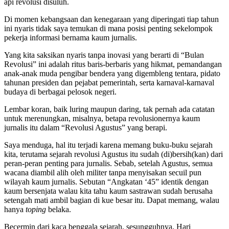
api revolusi disuluh.
Di momen kebangsaan dan kenegaraan yang diperingati tiap tahun
ini nyaris tidak saya temukan di mana posisi penting sekelompok
pekerja informasi bernama kaum jurnalis.
Yang kita saksikan nyaris tanpa inovasi yang berarti di “Bulan
Revolusi” ini adalah ritus baris-berbaris yang hikmat, pemandangan
anak-anak muda pengibar bendera yang digembleng tentara, pidato
tahunan presiden dan pejabat pemerintah, serta karnaval-karnaval
budaya di berbagai pelosok negeri.
Lembar koran, baik luring maupun daring, tak pernah ada catatan
untuk merenungkan, misalnya, betapa revolusionernya kaum
jurnalis itu dalam “Revolusi Agustus” yang berapi.
Saya menduga, hal itu terjadi karena memang buku-buku sejarah
kita, terutama sejarah revolusi Agustus itu sudah (di)bersih(kan) dari
peran-peran penting para jurnalis. Sebab, setelah Agustus, semua
wacana diambil alih oleh militer tanpa menyisakan secuil pun
wilayah kaum jurnalis. Sebutan “Angkatan ‘45” identik dengan
kaum bersenjata walau kita tahu kaum sastrawan sudah berusaha
setengah mati ambil bagian di kue besar itu. Dapat memang, walau
hanya
toping
belaka.
Becermin dari kaca benggala sejarah, sesungguhnya, Hari