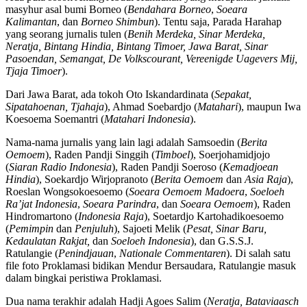
masyhur asal bumi Borneo (
Bendahara Borneo
,
Soeara
Kalimantan
, dan
Borneo Shimbun
). Tentu saja, Parada Harahap
yang seorang jurnalis tulen (
Benih Merdeka, Sinar Merdeka,
Neratja, Bintang Hindia, Bintang Timoer, Jawa Barat, Sinar
Pasoendan, Semangat, De Volkscourant, Vereenigde Uagevers Mij,
Tjaja Timoer
).
Dari Jawa Barat, ada tokoh Oto Iskandardinata (
Sepakat,
Sipatahoenan, Tjahaja
), Ahmad Soebardjo (
Matahari
), maupun Iwa
Koesoema Soemantri (
Matahari Indonesia
).
Nama-nama jurnalis yang lain lagi adalah Samsoedin (
Berita
Oemoem
), Raden Pandji Singgih (
Timboel
), Soerjohamidjojo
(
Siaran Radio Indonesia
), Raden Pandji Soeroso (
Kemadjoean
Hindia
), Soekardjo Wirjopranoto (
Berita Oemoem
dan
Asia Raja
),
Roeslan Wongsokoesoemo (
Soeara Oemoem Madoera
,
Soeloeh
Ra’jat Indonesia
,
Soeara Parindra
, dan
Soeara Oemoem
), Raden
Hindromartono (
Indonesia Raja
), Soetardjo Kartohadikoesoemo
(
Pemimpin
dan
Penjuluh
), Sajoeti Melik (
Pesat, Sinar Baru,
Kedaulatan Rakjat,
dan
Soeloeh Indonesia
), dan G.S.S.J.
Ratulangie (
Penindjauan
,
Nationale Commentaren
). Di salah satu
file foto Proklamasi bidikan Mendur Bersaudara, Ratulangie masuk
dalam bingkai peristiwa Proklamasi.
Dua nama terakhir adalah Hadji Agoes Salim (
Neratja, Bataviaasch