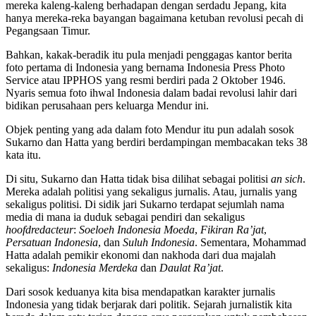
mereka kaleng-kaleng berhadapan dengan serdadu Jepang, kita
hanya mereka-reka bayangan bagaimana ketuban revolusi pecah di
Pegangsaan Timur.
Bahkan, kakak-beradik itu pula menjadi penggagas kantor berita
foto pertama di Indonesia yang bernama Indonesia Press Photo
Service atau IPPHOS yang resmi berdiri pada 2 Oktober 1946.
Nyaris semua foto ihwal Indonesia dalam badai revolusi lahir dari
bidikan perusahaan pers keluarga Mendur ini.
Objek penting yang ada dalam foto Mendur itu pun adalah sosok
Sukarno dan Hatta yang berdiri berdampingan membacakan teks 38
kata itu.
Di situ, Sukarno dan Hatta tidak bisa dilihat sebagai politisi
an sich
.
Mereka adalah politisi yang sekaligus jurnalis. Atau, jurnalis yang
sekaligus politisi. Di sidik jari Sukarno terdapat sejumlah nama
media di mana ia duduk sebagai pendiri dan sekaligus
hoofdredacteur
:
Soeloeh Indonesia Moeda
,
Fikiran Ra’jat
,
Persatuan Indonesia
, dan
Suluh Indonesia
. Sementara, Mohammad
Hatta adalah pemikir ekonomi dan nakhoda dari dua majalah
sekaligus:
Indonesia Merdeka
dan
Daulat Ra’jat
.
Dari sosok keduanya kita bisa mendapatkan karakter jurnalis
Indonesia yang tidak berjarak dari politik. Sejarah jurnalistik kita