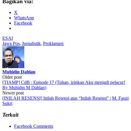
Bagikan via:
X
WhatsApp
Facebook
ESAI
Jawa Pos
,
Jurnalistik
,
Proklamasi
Muhidin Dahlan
Post
Older post
[TIAMP] CdB : Episode 17 (Tuhan, izinkan Aku menjadi pelacur!
navigation
By Muhidin M Dahlan)
Newer post
[INILAH RESENSI] Inilah Resensi atas “Inilah Resensi” | M. Fauzi
Sukri
Terkait
Facebook Comments