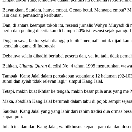
Bayangkan, Saudara, hanya empat. Genap betul. Mengapa empat? Mung
lain dari si pemancing keributan.
Dan, di antara keempat tokoh itu, resensi jurnalis Wahyu Muryadi di
perlu dan penting diceritakan di hampir 50% isi resensi sejak paragraf
Dugaan saya, faktor syiah dianggap lebih “menjual” untuk dijadikan 
pemeluk agama di Indonesia.
Debatnya selalu dihadiri berjubel peserta dan, ya, itu tadi, tidak p
Bahkan,
Ulumul Quran
di edisi No. 4 tahun 1995 menurunkan wawanc
Tampak, Kang Jalal dalam percakapan sepanjang 12 halaman (92-103) 
sunni dan syiah tidak relevan lagi,” simpul Kang Jalal.
Tetapi, makin kuat ikhtiar ke tengah, makin besar pula arus yang me
Maka, abadilah Kang Jalal berumah dalam tabu di pojok sempit seja
Saudara, Kang Jalal yang yang lahir dari rahim tradisi dua ormas b
kapan pun.
Inilah teladan dari Kang Jalal, wabilkhusus kepada para dai dan dosen