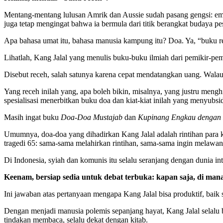
Mentang-mentang lulusan Amrik dan Aussie sudah pasang gengsi: emo
juga tetap mengingat bahwa ia bermula dari titik berangkat budaya 
Apa bahasa umat itu, bahasa manusia kampung itu? Doa. Ya, “buku receh
Lihatlah, Kang Jalal yang menulis buku-buku ilmiah dari pemikir-pem
Disebut receh, salah satunya karena cepat mendatangkan uang. Walau 
Yang receh inilah yang, apa boleh bikin, misalnya, yang justru meng
spesialisasi menerbitkan buku doa dan kiat-kiat inilah yang menyubsi
Masih ingat buku
Doa-Doa Mustajab
dan
Kupinang Engkau dengan
Umumnya, doa-doa yang dihadirkan Kang Jalal adalah rintihan para k
tragedi 65: sama-sama melahirkan rintihan, sama-sama ingin melawan 
Di Indonesia, syiah dan komunis itu selalu seranjang dengan dunia inte
Keenam, bersiap sedia untuk debat terbuka: kapan saja, di mana
Ini jawaban atas pertanyaan mengapa Kang Jalal bisa produktif, ba
Dengan menjadi manusia polemis sepanjang hayat, Kang Jalal selalu be
tindakan membaca, selalu dekat dengan kitab.