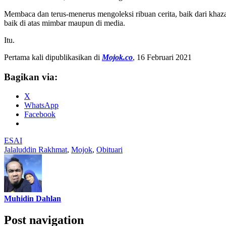
Membaca dan terus-menerus mengoleksi ribuan cerita, baik dari khaza
baik di atas mimbar maupun di media.
Itu.
Pertama kali dipublikasikan di
Mojok.co
, 16 Februari 2021
Bagikan via:
X
WhatsApp
Facebook
ESAI
Jalaluddin Rakhmat
,
Mojok
,
Obituari
Muhidin Dahlan
Post navigation