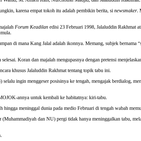
kin, karena empat tokoh itu adalah pembikin berita, si
newsmaker
.
 majalah
Forum Keadilan
edisi 23 Februari 1998, Jalaluddin Rakhmat a
 mula.
umpan di mana Kang Jalal adalah ikonnya. Memang, subjek bernama “syi
ernah selesai. Koran dan majalah mengupasnya dengan pretensi menjelask
ara khusus Jalaluddin Rakhmat tentang topik tabu ini.
selalu ingin menggeser posisinya ke tengah, mengajak berdialog, men
-MOJOK-annya untuk kembali ke habitatnya: kiri-tabu.
rah hingga meninggal dunia pada medio Februari di tengah wabah memuk
esar (Muhammadiyah dan NU) pergi tidak hanya meninggalkan tabu, mela
.