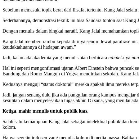
Sebelum memasuki topik berat dari filsafat tertentu, Kang Jalal selal
Sederhananya, demonstrasi teknik ini bisa Saudara tonton saat Kang J
Dengan menulis dalam bingkai naratif, Kang Jalal memahamkan topik 
Kang Jalal memberi rambu kepada dirinya sendiri lewat parafrase ini:
ketidaktahuannya di hadapan awam.”
Jadi, kalau ada akademia yang menulis atau berbicara
mbulet
-nya
nau
Hal ini seperti mengonfirmasi ujaran Albert Einstein bahwa puncak s
Bandung dan Romo Mangun di Yogya mendirikan sekolah. Kang J
Keduanya menguji “status doktoral” mereka apakah ilmu mereka terpa
Jadi, jangan senang dulu jika ada panggilan orang kampus mengajar di s
kesulitan dalam menyelesaikan tugas akhir. Di sana, yang menilai ad
Ketiga, mahir menulis untuk publik luas.
Salah satu kemampuan Kang Jalal sebagai intelektual publik dan ke
kolom.
Hanya segelintir dosen yang menulis kolom di media massa. Bahkan, 