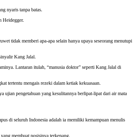
ng nyaris tanpa batas.
in Heidegger.
n ruwet tidak memberi apa-apa selain hanya upaya seseorang menutupi
inyalir Kang Jalal.
inya. Lantaran itulah, “manusia doktor” seperti Kang Jalal di
at tertentu mengais rezeki dalam ketiak kekuasaan.
ya ujian pengetahuan yang kesulitannya berlipat-lipat dari air mata
mpus di seluruh Indonesia adalah ia memiliki kemampuan menulis
a yang membuat posisinya terkenang.