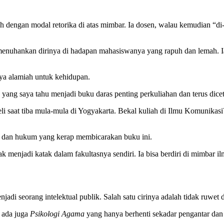
ah dengan modal retorika di atas mimbar. Ia dosen, walau kemudian “d
 menuhankan dirinya di hadapan mahasiswanya yang rapuh dan lemah. 
nya alamiah untuk kehidupan.
, yang saya tahu menjadi buku daras penting perkuliahan dan terus dice
beli saat tiba mula-mula di Yogyakarta. Bekal kuliah di Ilmu Komunika
al, dan hukum yang kerap membicarakan buku ini.
idak menjadi katak dalam fakultasnya sendiri. Ia bisa berdiri di mimbar
jadi seorang intelektual publik. Salah satu cirinya adalah tidak ruwet 
, ada juga
Psikologi Agama
yang hanya berhenti sekadar pengantar dan 