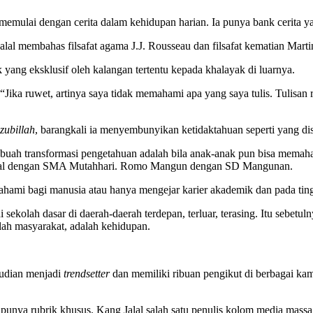
u memulai dengan cerita dalam kehidupan harian. Ia punya bank cerita ya
alal membahas filsafat agama J.J. Rousseau dan filsafat kematian Mart
yang eksklusif oleh kalangan tertentu kepada khalayak di luarnya.
 “Jika ruwet, artinya saya tidak memahami apa yang saya tulis. Tulisa
zubillah
, barangkali ia menyembunyikan ketidaktahuan seperti yang dis
ebuah transformasi pengetahuan adalah bila anak-anak pun bisa memaham
alal dengan SMA Mutahhari. Romo Mangun dengan SD Mangunan.
hami bagi manusia atau hanya mengejar karier akademik dan pada tingk
ekolah dasar di daerah-daerah terdepan, terluar, terasing. Itu sebetuln
alah masyarakat, adalah kehidupan.
mudian menjadi
trendsetter
dan memiliki ribuan pengikut di berbagai ka
punya rubrik khusus. Kang Jalal salah satu penulis kolom media mass