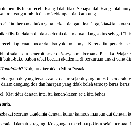
h menulis buku receh. Kang Jalal tidak. Sebagai dai, Kang Jalal pun
pesantren yang tumbuh dalam kehidupan dai kampung.
” itu bernama buku yang terkait dengan doa. Juga, kiat-kiat, antara lai
ikir filsafat dalam dunia akademia dan menyandang status sebagai “int
receh, tapi cuan lancar dan banyak jumlahnya. Karena itu, penerbit s
hidupi salah satu penerbit besar di Yogyakarta bernama Pustaka Pelajar
di buku-buku babon tebal bacaan akademia di perguruan tinggi yang dite
 Hamdallah
? Nah, itu diterbitkan Mitra Pustaka.
eluarga nabi yang tersauk-sauk dalam sejarah yang puncak berdarahnya
dalam dengung doa dan harapan yang tidak boleh terucap keras-keras k
l. Kiat tidur dengan intel itu kapan-kapan saja kita bahas.
 saja.
ik sebagai seorang akademia dengan kultur kampus maupun dai dengan k
rada dalam titik tegang. Ketegangan membuat pikiran selalu terjaga. Kar