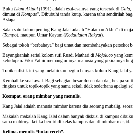
Buku
Islam Aktual
(1991) adalah esai-esainya yang terserak di
Gala, 
dimuat di
Kompas
”. Dibubuhi tanda kutip, karena tahu sendirilah 
Astaga.
Salah satu kolom penting Kang Jalal adalah “Halaman Akhir” di maj
(
Tempo
), maupun Umar Kayam (
Kedaulatan Rakyat
).
Sebagai tokoh “berbahaya” bagi umat dan membahayakan persekot 
Bayangkanlah serial kolom sufi Rusdi Mathari di
Mojok.co
yang kemu
kehidupan. Fikri Yathir memang artinya manusia yang pikirannya lin
Topik sufistik ini yang melahirkan begitu banyak kolom Kang Jalal ya
Kembali ke soal awal. Bagi sebagian besar dosen dan dai, betapa sulit
ringkas untuk topik-topik yang sama sekali tidak sederhana apalagi se
Keempat, orang mimbar yang menulis.
Kang Jalal adalah manusia mimbar karena dia seorang mubalig, seor
Makalah-makalah Kang Jalal dalam banyak diskusi di kampus dibuk
sama mahirnya ketika berdiri di kelas kampus dan di mimbar masjid.
Kelima, menulis “buku receh”.