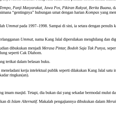
Tempo, Panji Masyarakat, Jawa Pos, Pikiran Rakyat, Berita Buana
, d
bagaimana “gentingnya” hubungan umat dengan harian
Kompas
yang mem
alah
Ummat
pada 1997–1998. Sampai di sini, ia setara dengan penulis
berlangganan
Ummat
, nama Kang Jalal dipersilakan menghilang dan diga
dian dibukukan menjadi
Merasa Pintar, Bodoh Saja Tak Punya
, sepe
glung seperti Cak Dlahom.
ng terikat dalam belasan buku.
 meneladani kerja intelektual publik seperti dilakukan Kang Jalal satu
kadar ringkas(an).
ang imam masjid. Tetapi, dia bukan dai yang sekadar bermodal mulut 
ukan di
Islam Alternatif
. Makalah pengajiannya dibukukan dalam
Merai