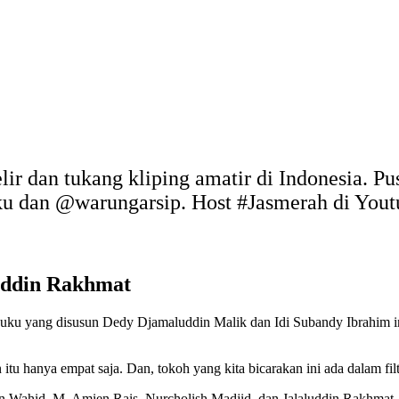
elir dan tukang kliping amatir di Indonesia. P
uku dan @warungarsip. Host #Jasmerah di You
luddin Rakhmat
Buku yang disusun Dedy Djamaluddin Malik dan Idi Subandy Ibrahim i
tu hanya empat saja. Dan, tokoh yang kita bicarakan ini ada dalam filte
 Wahid, M. Amien Rais, Nurcholish Madjid, dan Jalaluddin Rakhmat.