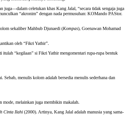
an juga—dalam celetukan khas Kang Jalal, “secara tidak sengaja juga
unculkan “akronim” dengan nada permusuhan: KOMando PAStor.
 kolom sekaliber Mahbub Djunaedi (
Kompas
), Goenawan Mohamad
ntikan oleh “Fikri Yathir”.
rti itulah “kegilaan” si Fikri Yathir mengomentari rupa-rupa bentuk
 ini. Sebab, menulis kolom adalah bersedia menulis sederhana dan
dan mode, melainkan juga membikin makalah.
h Cinta Ilahi
(2000). Artinya, Kang Jalal adalah manusia yang sama-