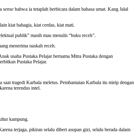
ya
sense
bahwa ia tetaplah berbicara dalam bahasa umat. Kang Jalal
n kiat bahagia, kiat cerdas, kiat mati.
elektual publik” masih mau menulis “buku receh”.
enang menerima naskah receh.
. Anak usaha Pustaka Pelajar bernama Mitra Pustaka dengan
rbitkan Pustaka Pelajar.
 saat tragedi Karbala meletus. Pembantaian Karbala itu mirip dengan
arena terendus intel.
ultur kampung.
ena terjaga, pikiran selalu diberi asupan gizi, selalu berada dalam