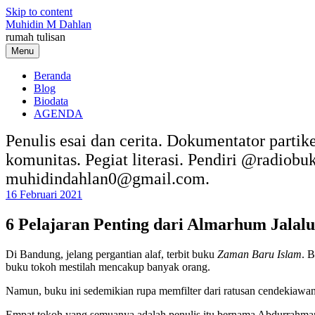
Skip to content
Muhidin M Dahlan
rumah tulisan
Menu
Beranda
Blog
Biodata
AGENDA
Penulis esai dan cerita. Dokumentator partik
komunitas. Pegiat literasi. Pendiri @radiob
muhidindahlan0@gmail.com.
16 Februari 2021
6 Pelajaran Penting dari Almarhum Jala
Di Bandung, jelang pergantian alaf, terbit buku
Zaman Baru Islam
. 
buku tokoh mestilah mencakup banyak orang.
Namun, buku ini sedemikian rupa memfilter dari ratusan cendekiawan i
Empat tokoh yang semuanya adalah penulis itu bernama Abdurrahman