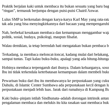
Praktik berjalan kaki untuk membaca itu bukan sesuatu yang baru ba
“ringan”, termasuk berjumpa dengan puisi-puisi Chairil Anwar.
Lulus SMP ia berkenalan dengan karya-karya Karl May yang rata-rata 
tak ada yang bisa menyingkirkannya dari bacaan yang mempengaruhi
Nah, berbekal kesukaan membaca dan kemampuan menggambar wajah se
politik, sosial, budaya, psikologi, maupun filsafat.
Walau demikian, ia tetap berendah hati mengatakan bukan pembaca bu
Terkadang, ia membaca meloncat-loncat, kadang mulai dari belakang,
sampai tuntas. Tapi kalau buku-buku, apalagi yang ada hitung-hitung
Hobinya membaca terpengaruh dari ibunya. Dalam keluarganya, soso
Ibu ini tidak terkendala keterbatasan kemampuan dalam membeli bu
Pewarisan buku dari ibu itu membawanya ke perpustakaan yang cukup 
Dahulu, di Islamic Center Sumbawa ada perpustakaan kecil dengan luas
perpustakaan menjadi lebih luas. Jarak dari rumahnya di Kampung Bugi
Kaki buku–pinjam istilah Sindhunata–adalah dorongan intrinsik antar
pengalaman membaca dan melukis itu kita rasakan saat membaca buk