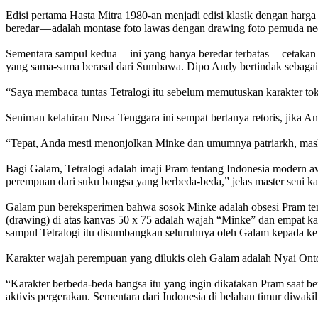
Edisi pertama Hasta Mitra 1980-an menjadi edisi klasik dengan harga
beredar — adalah montase foto lawas dengan drawing foto pemuda ne
Sementara sampul kedua — ini yang hanya beredar terbatas — cetak
yang sama-sama berasal dari Sumbawa. Dipo Andy bertindak sebagai 
“Saya membaca tuntas Tetralogi itu sebelum memutuskan karakter tok
Seniman kelahiran Nusa Tenggara ini sempat bertanya retoris, jika 
“Tepat, Anda mesti menonjolkan Minke dan umumnya patriarkh, masku
Bagi Galam, Tetralogi adalah imaji Pram tentang Indonesia modern a
perempuan dari suku bangsa yang berbeda-beda,” jelas master seni k
Galam pun bereksperimen bahwa sosok Minke adalah obsesi Pram tent
(drawing) di atas kanvas 50 x 75 adalah wajah “Minke” dan empat kar
sampul Tetralogi itu disumbangkan seluruhnya oleh Galam kepada kel
Karakter wajah perempuan yang dilukis oleh Galam adalah Nyai Onto
“Karakter berbeda-beda bangsa itu yang ingin dikatakan Pram saat b
aktivis pergerakan. Sementara dari Indonesia di belahan timur diwakil