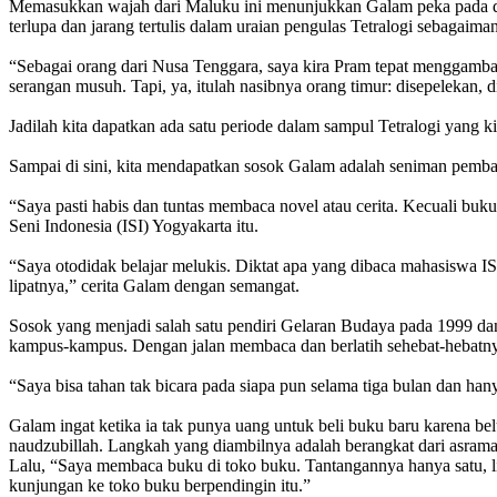
Memasukkan wajah dari Maluku ini menunjukkan Galam peka pada det
terlupa dan jarang tertulis dalam uraian pengulas Tetralogi sebagaimana
“Sebagai orang dari Nusa Tenggara, saya kira Pram tepat menggambar
serangan musuh. Tapi, ya, itulah nasibnya orang timur: disepelekan, d
Jadilah kita dapatkan ada satu periode dalam sampul Tetralogi yang k
Sampai di sini, kita mendapatkan sosok Galam adalah seniman pembaca b
“Saya pasti habis dan tuntas membaca novel atau cerita. Kecuali buku-
Seni Indonesia (ISI) Yogyakarta itu.
“Saya otodidak belajar melukis. Diktat apa yang dibaca mahasiswa IS
lipatnya,” cerita Galam dengan semangat.
Sosok yang menjadi salah satu pendiri Gelaran Budaya pada 1999 da
kampus-kampus. Dengan jalan membaca dan berlatih sehebat-hebatn
“Saya bisa tahan tak bicara pada siapa pun selama tiga bulan dan han
Galam ingat ketika ia tak punya uang untuk beli buku baru karena 
naudzubillah. Langkah yang diambilnya adalah berangkat dari asra
Lalu, “Saya membaca buku di toko buku. Tantangannya hanya satu, l
kunjungan ke toko buku berpendingin itu.”