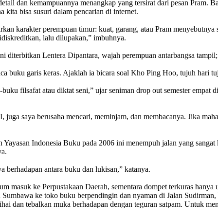
ail dan kemampuannya menangkap yang tersirat dari pesan Pram. Bah
 kita bisa susuri dalam pencarian di internet.
kan karakter perempuan timur: kuat, garang, atau Pram menyebutnya s
idiskreditkan, lalu dilupakan,” imbuhnya.
ini diterbitkan Lentera Dipantara, wajah perempuan antarbangsa tampil; 
uku garis keras. Ajaklah ia bicara soal Kho Ping Hoo, tujuh hari tujuh
buku filsafat atau diktat seni,” ujar seniman drop out semester empat d
I, juga saya berusaha mencari, meminjam, dan membacanya. Jika mahasis
n Yayasan Indonesia Buku pada 2006 ini menempuh jalan yang sangat k
ya.
ya berhadapan antara buku dan lukisan,” katanya.
belum masuk ke Perpustakaan Daerah, sementara dompet terkuras hany
ma Sumbawa ke toko buku berpendingin dan nyaman di Jalan Sudirman,
ihai dan tebalkan muka berhadapan dengan teguran satpam. Untuk mena