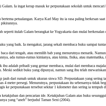
gi Galam. Ia ingat kerap masuk ke perpustakaan sekolah untuk mencari
bertema petualangan. Karya Karl May itu ia rasa paling berkesan saat 
 pikirannya.
perti itulah Galam berangkat ke Yogyakarta dan mulai berkenalan de
ku yang baik. Ia mengakui, jarang sekali membaca buku sampai tuntas
 baca dari tengah, atau memilih bab yang menurutnya menarik. Namun, u
annya, ada rumus-rumus kimianya, atau kimia, fisika, atau matematika,
k ibu adalah pribadi yang gemar membaca, mulai dari membaca majala
ku. Meski sedikit buku yang dipunyai, namun sang ibu telah mewaris
jauh dari rumah untuk ukuran siswa SD. Perpustakaan yang sering ia 
 4 meter persegi. Menurutnya, perpustakaan itu sebenarnya tidak begit
s ke perpustakaan tersebut sekitar 1 kilometer dan sering ia tempuh d
a ketakjuban dan pencarian ide. Ketakjuban Galam atas buku sesungguh
unya yang “aneh” berjudul Taman Seni (2004).