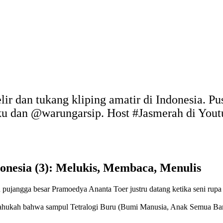
elir dan tukang kliping amatir di Indonesia. P
uku dan @warungarsip. Host #Jasmerah di You
donesia (3): Melukis, Membaca, Menulis
pujangga besar Pramoedya Ananta Toer justru datang ketika seni rupa b
tahukah bahwa sampul Tetralogi Buru (Bumi Manusia, Anak Semua Ba