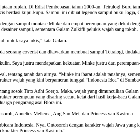
 jutaan rupiah. Di Edisi Pembebasan tahun 2000-an, Tetralogi Buru ta
cis berdasi kupu-kupu. Sampul ini dibuat legenda sampul buku Jogja,
an dengan sampul montase Minke dan empat perempuan yang dekat deng
desainer sampul, sementara Galam Zulkifli pelukis wajah sang tokoh.
oh untuk saya lukis,” kata Galam.
Anda seorang coverist dan ditawarkan membuat sampul Tetralogi, tindak
lin. Saya justru mendapatkan kekuatan Minke justru dari perempuan-
wal, tentang tanah dan airnya. “Minke itu ibarat adalah tanahnya, se
arakter wajah yang kini berpameran tunggal “Indonesia Idea” di Sumbaw
ang sosok Tirto Adhi Soerjo. Maka, wajah yang dimunculkan Galam ada
akter perempuan yang disaring secara ketat dari hasil kerja-baca Gala
uarga pengarang asal Blora ini.
soroh, Annelies Mellema, Ang San Mei, dan Princess van Kasiruta.
erbicara Indonesia. Nyai Ontosoroh dengan karakter wajah Jawa yang ke
i karakter Princess van Kasiruta.”