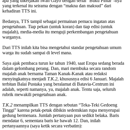
apa yang dikerjakan Iwan Gayo dengan serial “Buku Pintar”-nya
yang terkenal itu seirama dengan “makna dan maksud” dari
kehadiran TTS ini.
Bedanya, TTS tampil sebagai permainan pemacu ingatan atas
pengetahuan. Tiap pekan (untuk koran) dan tiap edisi (untuk
majalah), media-media itu menguji perkembangan pengetahuan
warganya.
Dari TTS inilah kita bisa mengetahui standar pengetahuan umum
warga itu sudah sampai di level mana.
Saya ajak pembaca turun ke tahun 1940, saat Eropa sedang berada
dalam gelombang perang. Dan, mari membuka secara random
majalah anak bernama Taman Kanak-Kanak atau redaksi
menyingkatnya menjadi
T.K.2
, khususnya edisi 6 Januari. Majalah
terbitan Balai Pustaka yang beralamat di Batavia-Centrum ini
adalah, seperti namanya, ya, majalah anak. Tentu saja, seluruh
rubrik mewakili pengetahuan anak.
T.K.2
menampilkan TTS dengan sebutan “Teka-Teki Gedoeng
Tinggi” karena petak-petak dibikin sedemikian rupa menyerupai
gedung bermenara. Jumlah pertanyaan pun sedikit belaka. Baris
mendatar 6, sementara baris ke bawah 12. Dan, inilah
pertanyaannya (saya ketik secara verbatim):