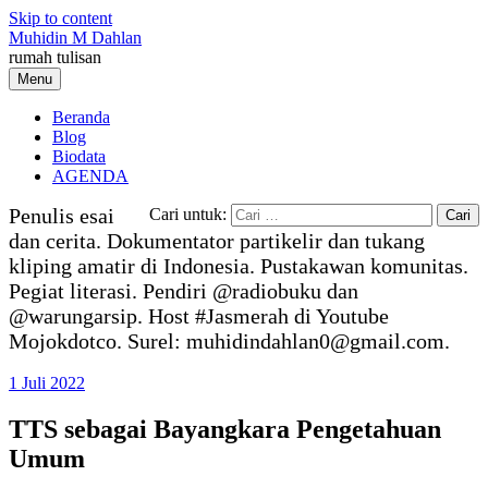
Skip to content
Muhidin M Dahlan
rumah tulisan
Menu
Beranda
Blog
Biodata
AGENDA
Penulis esai
Cari untuk:
dan cerita. Dokumentator partikelir dan tukang
kliping amatir di Indonesia. Pustakawan komunitas.
Pegiat literasi. Pendiri @radiobuku dan
@warungarsip. Host #Jasmerah di Youtube
Mojokdotco. Surel: muhidindahlan0@gmail.com.
1 Juli 2022
TTS sebagai Bayangkara Pengetahuan
Umum