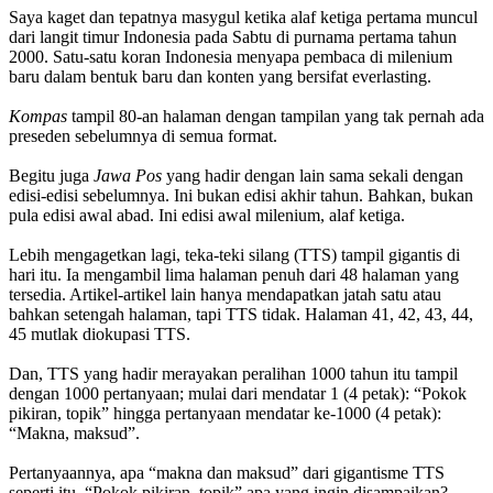
Saya kaget dan tepatnya masygul ketika alaf ketiga pertama muncul
dari langit timur Indonesia pada Sabtu di purnama pertama tahun
2000. Satu-satu koran Indonesia menyapa pembaca di milenium
baru dalam bentuk baru dan konten yang bersifat everlasting.
Kompas
tampil 80-an halaman dengan tampilan yang tak pernah ada
preseden sebelumnya di semua format.
Begitu juga
Jawa Pos
yang hadir dengan lain sama sekali dengan
edisi-edisi sebelumnya. Ini bukan edisi akhir tahun. Bahkan, bukan
pula edisi awal abad. Ini edisi awal milenium, alaf ketiga.
Lebih mengagetkan lagi, teka-teki silang (TTS) tampil gigantis di
hari itu. Ia mengambil lima halaman penuh dari 48 halaman yang
tersedia. Artikel-artikel lain hanya mendapatkan jatah satu atau
bahkan setengah halaman, tapi TTS tidak. Halaman 41, 42, 43, 44,
45 mutlak diokupasi TTS.
Dan, TTS yang hadir merayakan peralihan 1000 tahun itu tampil
dengan 1000 pertanyaan; mulai dari mendatar 1 (4 petak): “Pokok
pikiran, topik” hingga pertanyaan mendatar ke-1000 (4 petak):
“Makna, maksud”.
Pertanyaannya, apa “makna dan maksud” dari gigantisme TTS
seperti itu. “Pokok pikiran, topik” apa yang ingin disampaikan?