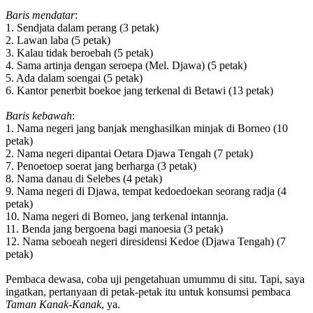
Baris mendatar
:
1. Sendjata dalam perang (3 petak)
2. Lawan laba (5 petak)
3. Kalau tidak beroebah (5 petak)
4. Sama artinja dengan seroepa (Mel. Djawa) (5 petak)
5. Ada dalam soengai (5 petak)
6. Kantor penerbit boekoe jang terkenal di Betawi (13 petak)
Baris kebawah
:
1. Nama negeri jang banjak menghasilkan minjak di Borneo (10
petak)
2. Nama negeri dipantai Oetara Djawa Tengah (7 petak)
7. Penoetoep soerat jang berharga (3 petak)
8. Nama danau di Selebes (4 petak)
9. Nama negeri di Djawa, tempat kedoedoekan seorang radja (4
petak)
10. Nama negeri di Borneo, jang terkenal intannja.
11. Benda jang bergoena bagi manoesia (3 petak)
12. Nama seboeah negeri diresidensi Kedoe (Djawa Tengah) (7
petak)
Pembaca dewasa, coba uji pengetahuan umummu di situ. Tapi, saya
ingatkan, pertanyaan di petak-petak itu untuk konsumsi pembaca
Taman Kanak-Kanak
, ya.