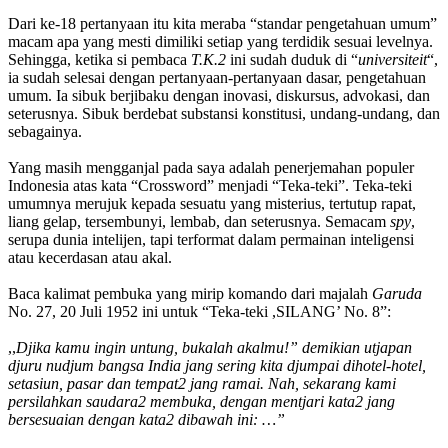
Dari ke-18 pertanyaan itu kita meraba “standar pengetahuan umum”
macam apa yang mesti dimiliki setiap yang terdidik sesuai levelnya.
Sehingga, ketika si pembaca
T.K.2
ini sudah duduk di “
universiteit
“,
ia sudah selesai dengan pertanyaan-pertanyaan dasar, pengetahuan
umum. Ia sibuk berjibaku dengan inovasi, diskursus, advokasi, dan
seterusnya. Sibuk berdebat substansi konstitusi, undang-undang, dan
sebagainya.
Yang masih mengganjal pada saya adalah penerjemahan populer
Indonesia atas kata “Crossword” menjadi “Teka-teki”. Teka-teki
umumnya merujuk kepada sesuatu yang misterius, tertutup rapat,
liang gelap, tersembunyi, lembab, dan seterusnya. Semacam
spy
,
serupa dunia intelijen, tapi terformat dalam permainan inteligensi
atau kecerdasan atau akal.
Baca kalimat pembuka yang mirip komando dari majalah
Garuda
No. 27, 20 Juli 1952 ini untuk “Teka-teki ,SILANG’ No. 8”:
,,
Djika kamu ingin untung, bukalah akalmu!” demikian utjapan
djuru nudjum bangsa India jang sering kita djumpai dihotel-hotel,
setasiun, pasar dan tempat2 jang ramai. Nah, sekarang kami
persilahkan saudara2 membuka, dengan mentjari kata2 jang
bersesuaian dengan kata2 dibawah ini: …”