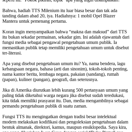
Bahwa, hadiah TTS Milenium itu luar biasa besar dan tak ada
tanding dalam abad 20, iya. Hadiahnya: 1 mobil Opel Blazer
Mantera untuk pemenang pertama.
Koran ingin menyampaikan bahwa “makna dan maksud” dari TTS
itu bukan sekadar permainan, sekadar gim. Ini adalah ejawantah dari
fungsi media sebagai pengawal pengetahuan umum publik. Ia
memastikan publik tetap memiliki pengetahuan umum untuk disebut
ter-literasi.
Apa yang disebut pengetahuan umum itu? Ya, nama bendera, lagu
kebangsaan negara, bahasa (arti dan sinonim), tokoh-tokoh penting,
nama kantor berita, lembaga negara, pakaian (sandang), rumah
(papan), kuliner (pangan), geografi, dan seterusnya.
Jika di Amerika diurutkan lebih kurang 500 pertanyaan umum yang
paling tidak diketahui warga negara jika disebut sudah teredukasi,
kita tidak memiliki prasyarat itu. Dan, media mengambilnya sebagai
pemandu pengetahuan publik di suatu zaman.
Fungsi TTS itu mengingatkan dengan tradisi besar intelektual
modern melakukan kodifikasi dan pengoleksian pengetahuan dalam
bentuk almanak, direktori, kamus, maupun ensiklopedia. Saya kira,