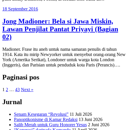
18 September 2016
Jong Madioner: Bela si Jawa Miskin,
Lawan Penjilat Pantat Priyayi (Bagian
02)
Madioner. Frase itu aneh untuk nama samaran penulis di tahun
1914. Kata itu mirip Newyorker untuk menyebut orang-orang New
York (Amerika Serikat), Londoner untuk warga kota London
(Inggeris), dan Parisian untuk penduduk kota Paris (Perancis)….
Paginasi pos
1
2
…
43
Next »
Jurnal
Senam Kesegaran “Revolusi”
11 Juli 2026
Panoptikonisme di Kamar Redaksi
13 Juni 2026
Salib Merah untuk Guru Honorer Yesus
2 Juni 2026
“Koperasi” daripada Komando
11 April 2026