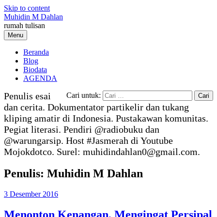
Skip to content
Muhidin M Dahlan
rumah tulisan
Menu
Beranda
Blog
Biodata
AGENDA
Penulis esai
Cari untuk:
dan cerita. Dokumentator partikelir dan tukang
kliping amatir di Indonesia. Pustakawan komunitas.
Pegiat literasi. Pendiri @radiobuku dan
@warungarsip. Host #Jasmerah di Youtube
Mojokdotco. Surel: muhidindahlan0@gmail.com.
Penulis:
Muhidin M Dahlan
3 Desember 2016
Menonton Kenangan, Mengingat Persipal