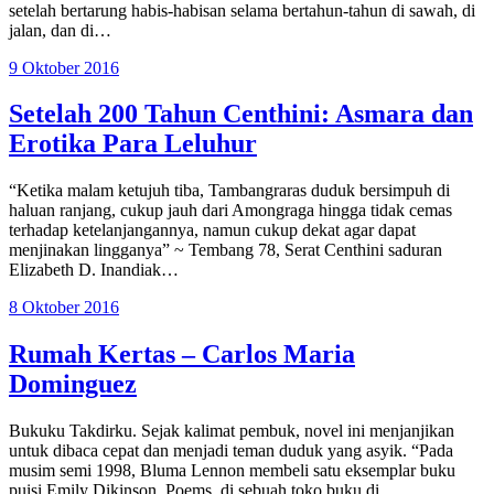
setelah bertarung habis-habisan selama bertahun-tahun di sawah, di
jalan, dan di…
9 Oktober 2016
Setelah 200 Tahun Centhini: Asmara dan
Erotika Para Leluhur
“Ketika malam ketujuh tiba, Tambangraras duduk bersimpuh di
haluan ranjang, cukup jauh dari Amongraga hingga tidak cemas
terhadap ketelanjangannya, namun cukup dekat agar dapat
menjinakan lingganya” ~ Tembang 78, Serat Centhini saduran
Elizabeth D. Inandiak…
8 Oktober 2016
Rumah Kertas – Carlos Maria
Dominguez
Bukuku Takdirku. Sejak kalimat pembuk, novel ini menjanjikan
untuk dibaca cepat dan menjadi teman duduk yang asyik. “Pada
musim semi 1998, Bluma Lennon membeli satu eksemplar buku
puisi Emily Dikinson, Poems, di sebuah toko buku di…