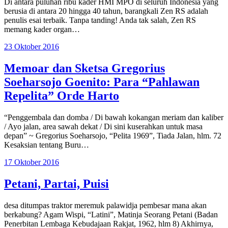
Di antara puluhan ribu kader HMI MPO di seluruh Indonesia yang
berusia di antara 20 hingga 40 tahun, barangkali Zen RS adalah
penulis esai terbaik. Tanpa tanding! Anda tak salah, Zen RS
memang kader organ…
23 Oktober 2016
Memoar dan Sketsa Gregorius
Soeharsojo Goenito: Para “Pahlawan
Repelita” Orde Harto
“Penggembala dan domba / Di bawah kokangan meriam dan kaliber
/ Ayo jalan, area sawah dekat / Di sini kuserahkan untuk masa
depan” ~ Gregorius Soeharsojo, “Pelita 1969”, Tiada Jalan, hlm. 72
Kesaksian tentang Buru…
17 Oktober 2016
Petani, Partai, Puisi
desa ditumpas traktor meremuk palawidja pembesar mana akan
berkabung? Agam Wispi, “Latini”, Matinja Seorang Petani (Badan
Penerbitan Lembaga Kebudajaan Rakjat, 1962, hlm 8) Akhirnya,