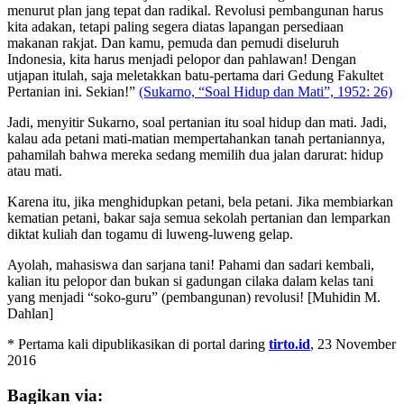
menurut plan jang tepat dan radikal. Revolusi pembangunan harus
kita adakan, tetapi paling segera diatas lapangan persediaan
makanan rakjat. Dan kamu, pemuda dan pemudi diseluruh
Indonesia, kita harus menjadi pelopor dan pahlawan! Dengan
utjapan itulah, saja meletakkan batu-pertama dari Gedung Fakultet
Pertanian ini. Sekian!”
(Sukarno, “Soal Hidup dan Mati”, 1952: 26)
Jadi, menyitir Sukarno, soal pertanian itu soal hidup dan mati. Jadi,
kalau ada petani mati-matian mempertahankan tanah pertaniannya,
pahamilah bahwa mereka sedang memilih dua jalan darurat: hidup
atau mati.
Karena itu, jika menghidupkan petani, bela petani. Jika membiarkan
kematian petani, bakar saja semua sekolah pertanian dan lemparkan
diktat kuliah dan togamu di luweng-luweng gelap.
Ayolah, mahasiswa dan sarjana tani! Pahami dan sadari kembali,
kalian itu pelopor dan bukan si gadungan cilaka dalam kelas tani
yang menjadi “soko-guru” (pembangunan) revolusi! [Muhidin M.
Dahlan]
* Pertama kali dipublikasikan di portal daring
tirto.id
, 23 November
2016
Bagikan via: