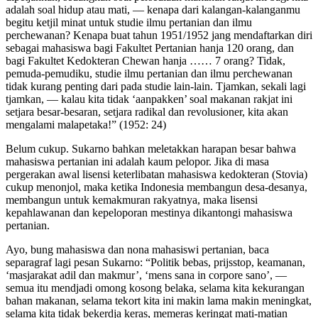
adalah soal hidup atau mati, — kenapa dari kalangan-kalanganmu
begitu ketjil minat untuk studie ilmu pertanian dan ilmu
perchewanan? Kenapa buat tahun 1951/1952 jang mendaftarkan diri
sebagai mahasiswa bagi Fakultet Pertanian hanja 120 orang, dan
bagi Fakultet Kedokteran Chewan hanja …… 7 orang? Tidak,
pemuda-pemudiku, studie ilmu pertanian dan ilmu perchewanan
tidak kurang penting dari pada studie lain-lain. Tjamkan, sekali lagi
tjamkan, — kalau kita tidak ‘aanpakken’ soal makanan rakjat ini
setjara besar-besaran, setjara radikal dan revolusioner, kita akan
mengalami malapetaka!” (1952: 24)
Belum cukup. Sukarno bahkan meletakkan harapan besar bahwa
mahasiswa pertanian ini adalah kaum pelopor. Jika di masa
pergerakan awal lisensi keterlibatan mahasiswa kedokteran (Stovia)
cukup menonjol, maka ketika Indonesia membangun desa-desanya,
membangun untuk kemakmuran rakyatnya, maka lisensi
kepahlawanan dan kepeloporan mestinya dikantongi mahasiswa
pertanian.
Ayo, bung mahasiswa dan nona mahasiswi pertanian, baca
separagraf lagi pesan Sukarno: “Politik bebas, prijsstop, keamanan,
‘masjarakat adil dan makmur’, ‘mens sana in corpore sano’, —
semua itu mendjadi omong kosong belaka, selama kita kekurangan
bahan makanan, selama tekort kita ini makin lama makin meningkat,
selama kita tidak bekerdja keras, memeras keringat mati-matian