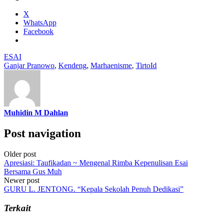
X
WhatsApp
Facebook
ESAI
Ganjar Pranowo
,
Kendeng
,
Marhaenisme
,
TirtoId
Muhidin M Dahlan
Post navigation
Older post
Apresiasi: Taufikadan ~ Mengenal Rimba Kepenulisan Esai
Bersama Gus Muh
Newer post
GURU L. JENTONG. “Kepala Sekolah Penuh Dedikasi”
Terkait