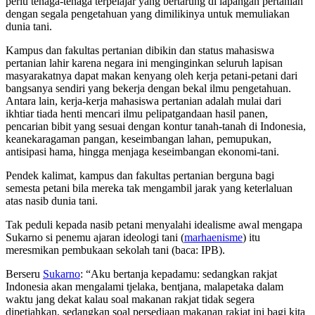
perlu tenaga-tenaga terpelajar yang bertarung di lapangan pertanian
dengan segala pengetahuan yang dimilikinya untuk memuliakan
dunia tani.
Kampus dan fakultas pertanian dibikin dan status mahasiswa
pertanian lahir karena negara ini menginginkan seluruh lapisan
masyarakatnya dapat makan kenyang oleh kerja petani-petani dari
bangsanya sendiri yang bekerja dengan bekal ilmu pengetahuan.
Antara lain, kerja-kerja mahasiswa pertanian adalah mulai dari
ikhtiar tiada henti mencari ilmu pelipatgandaan hasil panen,
pencarian bibit yang sesuai dengan kontur tanah-tanah di Indonesia,
keanekaragaman pangan, keseimbangan lahan, pemupukan,
antisipasi hama, hingga menjaga keseimbangan ekonomi-tani.
Pendek kalimat, kampus dan fakultas pertanian berguna bagi
semesta petani bila mereka tak mengambil jarak yang keterlaluan
atas nasib dunia tani.
Tak peduli kepada nasib petani menyalahi idealisme awal mengapa
Sukarno si penemu ajaran ideologi tani (
marhaenisme
) itu
meresmikan pembukaan sekolah tani (baca: IPB).
Berseru
Sukarno
: “Aku bertanja kepadamu: sedangkan rakjat
Indonesia akan mengalami tjelaka, bentjana, malapetaka dalam
waktu jang dekat kalau soal makanan rakjat tidak segera
dipetjahkan, sedangkan soal persediaan makanan rakjat ini bagi kita