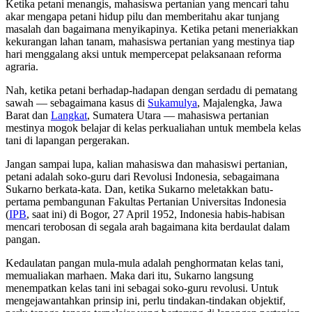
Ketika petani menangis, mahasiswa pertanian yang mencari tahu
akar mengapa petani hidup pilu dan memberitahu akar tunjang
masalah dan bagaimana menyikapinya. Ketika petani meneriakkan
kekurangan lahan tanam, mahasiswa pertanian yang mestinya tiap
hari menggalang aksi untuk mempercepat pelaksanaan reforma
agraria.
Nah, ketika petani berhadap-hadapan dengan serdadu di pematang
sawah — sebagaimana kasus di
Sukamulya
, Majalengka, Jawa
Barat dan
Langkat
, Sumatera Utara — mahasiswa pertanian
mestinya mogok belajar di kelas perkualiahan untuk membela kelas
tani di lapangan pergerakan.
Jangan sampai lupa, kalian mahasiswa dan mahasiswi pertanian,
petani adalah soko-guru dari Revolusi Indonesia, sebagaimana
Sukarno berkata-kata. Dan, ketika Sukarno meletakkan batu-
pertama pembangunan Fakultas Pertanian Universitas Indonesia
(
IPB
, saat ini) di Bogor, 27 April 1952, Indonesia habis-habisan
mencari terobosan di segala arah bagaimana kita berdaulat dalam
pangan.
Kedaulatan pangan mula-mula adalah penghormatan kelas tani,
memualiakan marhaen. Maka dari itu, Sukarno langsung
menempatkan kelas tani ini sebagai soko-guru revolusi. Untuk
mengejawantahkan prinsip ini, perlu tindakan-tindakan objektif,