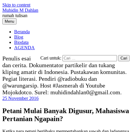
Skip to content
Muhidin M Dahlan
rumah tulisan
Menu
Beranda
Blog
Biodata
AGENDA
Penulis esai
Cari untuk:
dan cerita. Dokumentator partikelir dan tukang
kliping amatir di Indonesia. Pustakawan komunitas.
Pegiat literasi. Pendiri @radiobuku dan
@warungarsip. Host #Jasmerah di Youtube
Mojokdotco. Surel: muhidindahlan0@gmail.com.
25 November 2016
Petani Mulai Banyak Digusur, Mahasiswa
Pertanian Ngapain?
Ketika para petani berjibaku mempertahankan sawah dan ladangnya