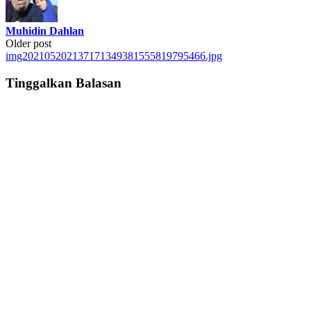
Muhidin Dahlan
Post
Older post
img202105202137171349381555819795466.jpg
navigation
Tinggalkan Balasan