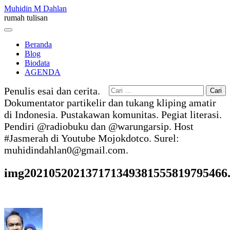
Skip
Muhidin M Dahlan
to
rumah tulisan
content
Menu
Beranda
Blog
Biodata
AGENDA
Cari
Penulis esai dan cerita.
untuk:
Dokumentator partikelir dan tukang kliping amatir
di Indonesia. Pustakawan komunitas. Pegiat literasi.
Pendiri @radiobuku dan @warungarsip. Host
#Jasmerah di Youtube Mojokdotco. Surel:
muhidindahlan0@gmail.com.
img202105202137171349381555819795466.