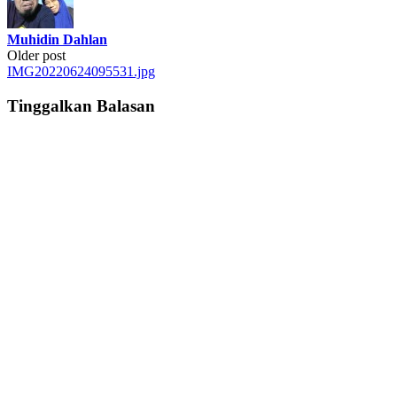
Muhidin Dahlan
Post
Older post
IMG20220624095531.jpg
navigation
Tinggalkan Balasan