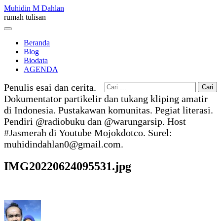
Skip
Muhidin M Dahlan
to
rumah tulisan
content
Menu
Beranda
Blog
Biodata
AGENDA
Cari
Penulis esai dan cerita.
untuk:
Dokumentator partikelir dan tukang kliping amatir
di Indonesia. Pustakawan komunitas. Pegiat literasi.
Pendiri @radiobuku dan @warungarsip. Host
#Jasmerah di Youtube Mojokdotco. Surel:
muhidindahlan0@gmail.com.
IMG20220624095531.jpg