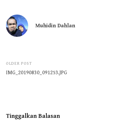
Muhidin Dahlan
Post
OLDER POST
IMG_20190830_091253.JPG
navigation
Tinggalkan Balasan