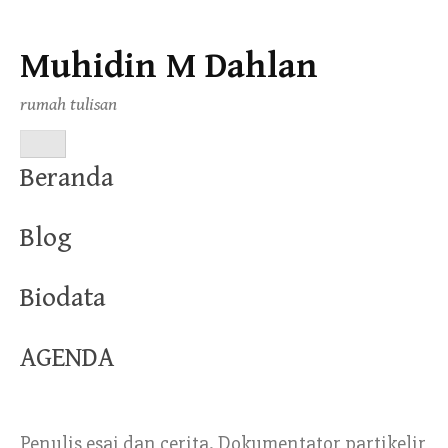
Muhidin M Dahlan
Skip
to
rumah tulisan
content
MENU
Beranda
Blog
Biodata
AGENDA
Penulis esai dan cerita. Dokumentator partikelir