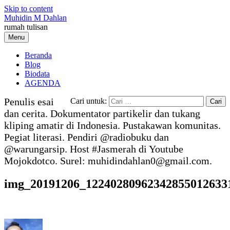
Skip to content
Muhidin M Dahlan
rumah tulisan
Menu
Beranda
Blog
Biodata
AGENDA
Penulis esai
Cari untuk:
dan cerita. Dokumentator partikelir dan tukang
kliping amatir di Indonesia. Pustakawan komunitas.
Pegiat literasi. Pendiri @radiobuku dan
@warungarsip. Host #Jasmerah di Youtube
Mojokdotco. Surel: muhidindahlan0@gmail.com.
img_20191206_122402809623428550126331