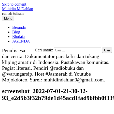
Skip to content
Muhidin M Dahlan
rumah tulisan
Menu
Beranda
Blog
Biodata
AGENDA
Penulis esai
Cari untuk:
dan cerita. Dokumentator partikelir dan tukang
kliping amatir di Indonesia. Pustakawan komunitas.
Pegiat literasi. Pendiri @radiobuku dan
@warungarsip. Host #Jasmerah di Youtube
Mojokdotco. Surel: muhidindahlan0@gmail.com.
screenshot_2022-07-01-21-30-32-
93_e2d5b3f32b79de1d45acd1fad96fbb0f33