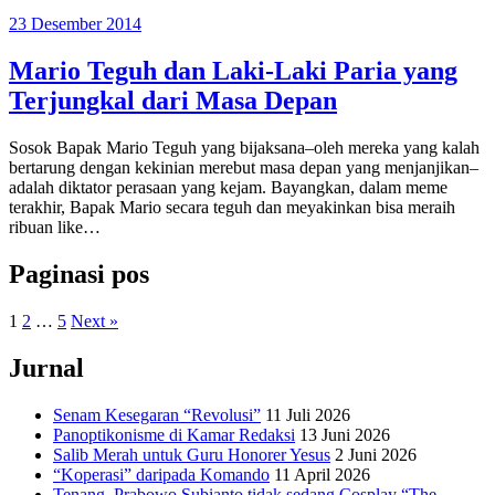
23 Desember 2014
Mario Teguh dan Laki-Laki Paria yang
Terjungkal dari Masa Depan
Sosok Bapak Mario Teguh yang bijaksana–oleh mereka yang kalah
bertarung dengan kekinian merebut masa depan yang menjanjikan–
adalah diktator perasaan yang kejam. Bayangkan, dalam meme
terakhir, Bapak Mario secara teguh dan meyakinkan bisa meraih
ribuan like…
Paginasi pos
1
2
…
5
Next »
Jurnal
Senam Kesegaran “Revolusi”
11 Juli 2026
Panoptikonisme di Kamar Redaksi
13 Juni 2026
Salib Merah untuk Guru Honorer Yesus
2 Juni 2026
“Koperasi” daripada Komando
11 April 2026
Tenang, Prabowo Subianto tidak sedang Cosplay “The