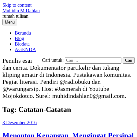
Skip to content
Muhidin M Dahlan
rumah tulisan
Menu
Beranda
Blog
Biodata
AGENDA
Penulis esai
Cari untuk:
dan cerita. Dokumentator partikelir dan tukang
kliping amatir di Indonesia. Pustakawan komunitas.
Pegiat literasi. Pendiri @radiobuku dan
@warungarsip. Host #Jasmerah di Youtube
Mojokdotco. Surel: muhidindahlan0@gmail.com.
Tag:
Catatan-Catatan
3 Desember 2016
Menonton Kenangan, Mengingat Persipal