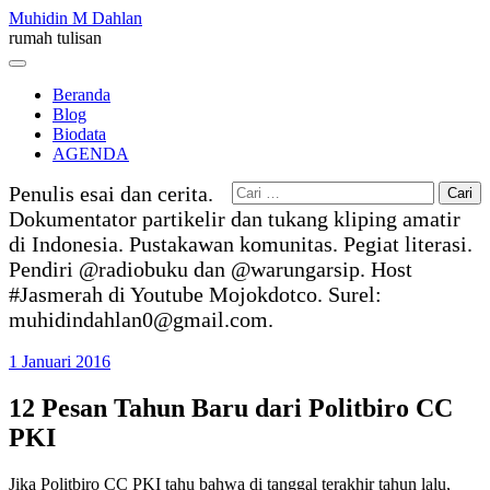
Skip
Muhidin M Dahlan
to
rumah tulisan
content
Menu
Beranda
Blog
Biodata
AGENDA
Cari
Penulis esai dan cerita.
untuk:
Dokumentator partikelir dan tukang kliping amatir
di Indonesia. Pustakawan komunitas. Pegiat literasi.
Pendiri @radiobuku dan @warungarsip. Host
#Jasmerah di Youtube Mojokdotco. Surel:
muhidindahlan0@gmail.com.
1 Januari 2016
12 Pesan Tahun Baru dari Politbiro CC
PKI
Jika Politbiro CC PKI tahu bahwa di tanggal terakhir tahun lalu,