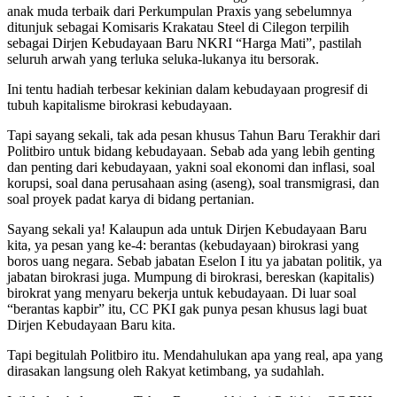
anak muda terbaik dari Perkumpulan Praxis yang sebelumnya
ditunjuk sebagai Komisaris Krakatau Steel di Cilegon terpilih
sebagai Dirjen Kebudayaan Baru NKRI “Harga Mati”, pastilah
seluruh arwah yang terluka seluka-lukanya itu bersorak.
Ini tentu hadiah terbesar kekinian dalam kebudayaan progresif di
tubuh kapitalisme birokrasi kebudayaan.
Tapi sayang sekali, tak ada pesan khusus Tahun Baru Terakhir dari
Politbiro untuk bidang kebudayaan. Sebab ada yang lebih genting
dan penting dari kebudayaan, yakni soal ekonomi dan inflasi, soal
korupsi, soal dana perusahaan asing (aseng), soal transmigrasi, dan
soal proyek padat karya di bidang pertanian.
Sayang sekali ya! Kalaupun ada untuk Dirjen Kebudayaan Baru
kita, ya pesan yang ke-4: berantas (kebudayaan) birokrasi yang
boros uang negara. Sebab jabatan Eselon I itu ya jabatan politik, ya
jabatan birokrasi juga. Mumpung di birokrasi, bereskan (kapitalis)
birokrat yang menyaru bekerja untuk kebudayaan. Di luar soal
“berantas kapbir” itu, CC PKI gak punya pesan khusus lagi buat
Dirjen Kebudayaan Baru kita.
Tapi begitulah Politbiro itu. Mendahulukan apa yang real, apa yang
dirasakan langsung oleh Rakyat ketimbang, ya sudahlah.