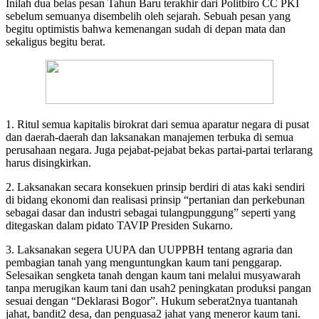
Inilah dua belas pesan Tahun Baru terakhir dari Politbiro CC PKI
sebelum semuanya disembelih oleh sejarah. Sebuah pesan yang
begitu optimistis bahwa kemenangan sudah di depan mata dan
sekaligus begitu berat.
1. Ritul semua kapitalis birokrat dari semua aparatur negara di pusat
dan daerah-daerah dan laksanakan manajemen terbuka di semua
perusahaan negara. Juga pejabat-pejabat bekas partai-partai terlarang
harus disingkirkan.
2. Laksanakan secara konsekuen prinsip berdiri di atas kaki sendiri
di bidang ekonomi dan realisasi prinsip “pertanian dan perkebunan
sebagai dasar dan industri sebagai tulangpunggung” seperti yang
ditegaskan dalam pidato TAVIP Presiden Sukarno.
3. Laksanakan segera UUPA dan UUPPBH tentang agraria dan
pembagian tanah yang menguntungkan kaum tani penggarap.
Selesaikan sengketa tanah dengan kaum tani melalui musyawarah
tanpa merugikan kaum tani dan usah2 peningkatan produksi pangan
sesuai dengan “Deklarasi Bogor”. Hukum seberat2nya tuantanah
jahat, bandit2 desa, dan penguasa2 jahat yang meneror kaum tani.