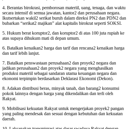
4. Berantas birokrasi, pemborosan materiil, uang, tenaga, dan waktu
secara intensif di semua jawatan, kantor2 dan perusahaan negara.
Ikutsertakan wakil2 serikat buruh dalam direksi PN2 dan PDN2 dan
bubarkan “serikat2 majikan” alat kapitalis birokrat seperti SOKSI.
5. Hukum berat koruptor2, dan koruptor2 di atas 100 juta rupiah ke
atas supaya dihukum mati di depan umum.
6. Batalkan kenaikan2 harga dan tarif dan rencana2 kenaikan harga
dan tarif lebih lanjut.
7. Batalkan penswastaan perusahaan2 dan proyek2 negara dan
jadikan perusahaan2 dan proyek2 negara yang menghasilkan
produksi materiil sebagai sandaran utama keuangan negara dan
ekonomi terpimpin berdasarkan Deklarasi Ekonomi (Dekon).
8. Adakan distribusi beras, minyak tanah, dan barang2 konsumsi
pokok lainnya dengan harga yang dikendalikan dan terli oleh
Rakyat.
9. Mobilisasi kekuatan Rakyat untuk mengerjakan proyek2 pangan
yang paling mendesak dan sesuai dengan kebutuhan dan kekuatan
daerah.
10. Laksanakan transmigrasi atas dasar swadaya Rakyat dengan