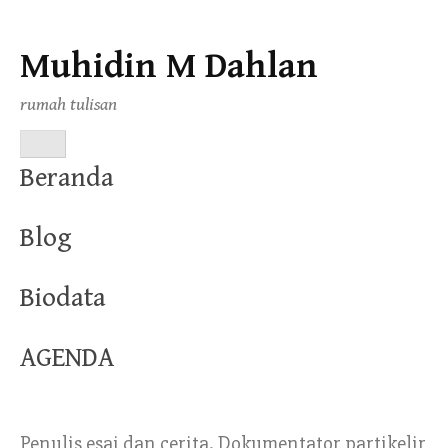
Muhidin M Dahlan
Skip
to
rumah tulisan
content
MENU
Beranda
Blog
Biodata
AGENDA
Penulis esai dan cerita. Dokumentator partikelir