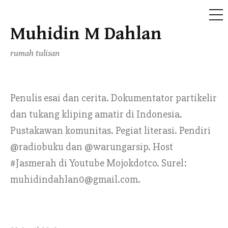
ME
Muhidin M Dahlan
Skip
to
rumah tulisan
content
Penulis esai dan cerita. Dokumentator partikelir
dan tukang kliping amatir di Indonesia.
Pustakawan komunitas. Pegiat literasi. Pendiri
@radiobuku dan @warungarsip. Host
#Jasmerah di Youtube Mojokdotco. Surel:
muhidindahlan0@gmail.com.