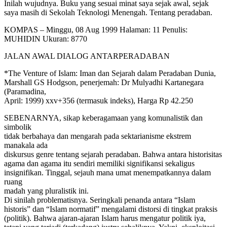
Inilah wujudnya. Buku yang sesuai minat saya sejak awal, sejak
saya masih di Sekolah Teknologi Menengah. Tentang peradaban.
KOMPAS – Minggu, 08 Aug 1999 Halaman: 11 Penulis:
MUHIDIN Ukuran: 8770
JALAN AWAL DIALOG ANTARPERADABAN
*The Venture of Islam: Iman dan Sejarah dalam Peradaban Dunia,
Marshall GS Hodgson, penerjemah: Dr Mulyadhi Kartanegara
(Paramadina,
April: 1999) xxv+356 (termasuk indeks), Harga Rp 42.250
SEBENARNYA, sikap keberagamaan yang komunalistik dan
simbolik
tidak berbahaya dan mengarah pada sektarianisme ekstrem
manakala ada
diskursus genre tentang sejarah peradaban. Bahwa antara historisitas
agama dan agama itu sendiri memiliki signifikansi sekaligus
insignifikan. Tinggal, sejauh mana umat menempatkannya dalam
ruang
madah yang pluralistik ini.
Di sinilah problematisnya. Seringkali penanda antara “Islam
historis” dan “Islam normatif” mengalami distorsi di tingkat praksis
(politik). Bahwa ajaran-ajaran Islam harus mengatur politik iya,