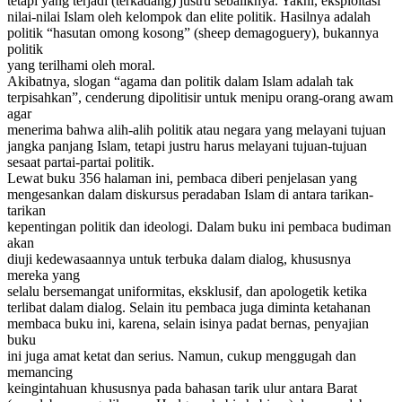
tetapi yang terjadi (terkadang) justru sebaliknya. Yakni, eksploitasi
nilai-nilai Islam oleh kelompok dan elite politik. Hasilnya adalah
politik “hasutan omong kosong” (sheep demagoguery), bukannya
politik
yang terilhami oleh moral.
Akibatnya, slogan “agama dan politik dalam Islam adalah tak
terpisahkan”, cenderung dipolitisir untuk menipu orang-orang awam
agar
menerima bahwa alih-alih politik atau negara yang melayani tujuan
jangka panjang Islam, tetapi justru harus melayani tujuan-tujuan
sesaat partai-partai politik.
Lewat buku 356 halaman ini, pembaca diberi penjelasan yang
mengesankan dalam diskursus peradaban Islam di antara tarikan-
tarikan
kepentingan politik dan ideologi. Dalam buku ini pembaca budiman
akan
diuji kedewasaannya untuk terbuka dalam dialog, khususnya
mereka yang
selalu bersemangat uniformitas, eksklusif, dan apologetik ketika
terlibat dalam dialog. Selain itu pembaca juga diminta ketahanan
membaca buku ini, karena, selain isinya padat bernas, penyajian
buku
ini juga amat ketat dan serius. Namun, cukup menggugah dan
memancing
keingintahuan khususnya pada bahasan tarik ulur antara Barat