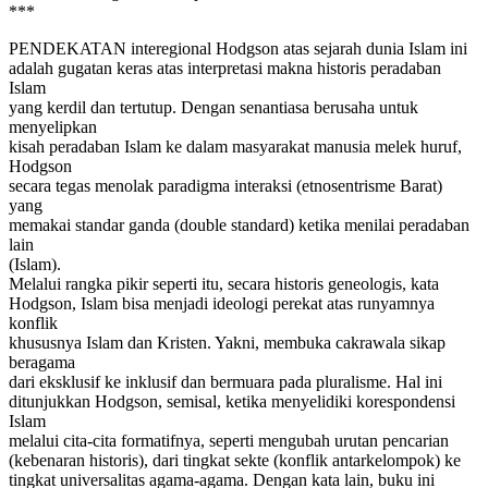
***
PENDEKATAN interegional Hodgson atas sejarah dunia Islam ini
adalah gugatan keras atas interpretasi makna historis peradaban
Islam
yang kerdil dan tertutup. Dengan senantiasa berusaha untuk
menyelipkan
kisah peradaban Islam ke dalam masyarakat manusia melek huruf,
Hodgson
secara tegas menolak paradigma interaksi (etnosentrisme Barat)
yang
memakai standar ganda (double standard) ketika menilai peradaban
lain
(Islam).
Melalui rangka pikir seperti itu, secara historis geneologis, kata
Hodgson, Islam bisa menjadi ideologi perekat atas runyamnya
konflik
khususnya Islam dan Kristen. Yakni, membuka cakrawala sikap
beragama
dari eksklusif ke inklusif dan bermuara pada pluralisme. Hal ini
ditunjukkan Hodgson, semisal, ketika menyelidiki korespondensi
Islam
melalui cita-cita formatifnya, seperti mengubah urutan pencarian
(kebenaran historis), dari tingkat sekte (konflik antarkelompok) ke
tingkat universalitas agama-agama. Dengan kata lain, buku ini