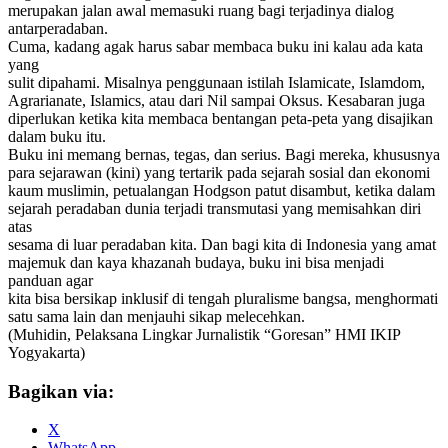
merupakan jalan awal memasuki ruang bagi terjadinya dialog
antarperadaban.
Cuma, kadang agak harus sabar membaca buku ini kalau ada kata
yang
sulit dipahami. Misalnya penggunaan istilah Islamicate, Islamdom,
Agrarianate, Islamics, atau dari Nil sampai Oksus. Kesabaran juga
diperlukan ketika kita membaca bentangan peta-peta yang disajikan
dalam buku itu.
Buku ini memang bernas, tegas, dan serius. Bagi mereka, khususnya
para sejarawan (kini) yang tertarik pada sejarah sosial dan ekonomi
kaum muslimin, petualangan Hodgson patut disambut, ketika dalam
sejarah peradaban dunia terjadi transmutasi yang memisahkan diri
atas
sesama di luar peradaban kita. Dan bagi kita di Indonesia yang amat
majemuk dan kaya khazanah budaya, buku ini bisa menjadi
panduan agar
kita bisa bersikap inklusif di tengah pluralisme bangsa, menghormati
satu sama lain dan menjauhi sikap melecehkan.
(Muhidin, Pelaksana Lingkar Jurnalistik “Goresan” HMI IKIP
Yogyakarta)
Bagikan via:
X
WhatsApp