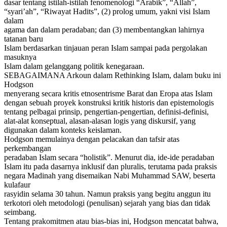
dasar tentang istilah-istilah fenomenologi “Arabik”, “Allah”,
“syari’ah”, “Riwayat Hadits”, (2) prolog umum, yakni visi Islam
dalam
agama dan dalam peradaban; dan (3) membentangkan lahirnya
tatanan baru
Islam berdasarkan tinjauan peran Islam sampai pada pergolakan
masuknya
Islam dalam gelanggang politik kenegaraan.
SEBAGAIMANA Arkoun dalam Rethinking Islam, dalam buku ini
Hodgson
menyerang secara kritis etnosentrisme Barat dan Eropa atas Islam
dengan sebuah proyek konstruksi kritik historis dan epistemologis
tentang pelbagai prinsip, pengertian-pengertian, definisi-definisi,
alat-alat konseptual, alasan-alasan logis yang diskursif, yang
digunakan dalam konteks keislaman.
Hodgson memulainya dengan pelacakan dan tafsir atas
perkembangan
peradaban Islam secara “holistik”. Menurut dia, ide-ide peradaban
Islam itu pada dasarnya inklusif dan pluralis, terutama pada praksis
negara Madinah yang disemaikan Nabi Muhammad SAW, beserta
kulafaur
rasyidin selama 30 tahun. Namun praksis yang begitu anggun itu
terkotori oleh metodologi (penulisan) sejarah yang bias dan tidak
seimbang.
Tentang prakomitmen atau bias-bias ini, Hodgson mencatat bahwa,