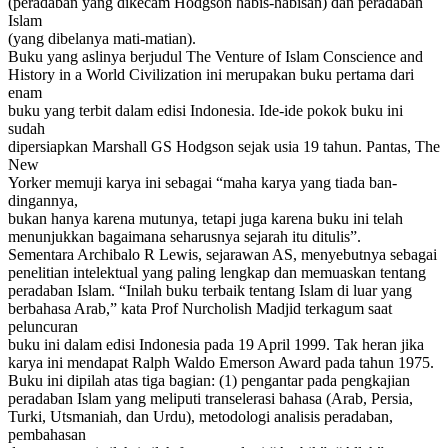
(peradaban yang dikecam Hodgson habis-habisan) dan peradaban
Islam
(yang dibelanya mati-matian).
Buku yang aslinya berjudul The Venture of Islam Conscience and
History in a World Civilization ini merupakan buku pertama dari
enam
buku yang terbit dalam edisi Indonesia. Ide-ide pokok buku ini
sudah
dipersiapkan Marshall GS Hodgson sejak usia 19 tahun. Pantas, The
New
Yorker memuji karya ini sebagai “maha karya yang tiada ban-
dingannya,
bukan hanya karena mutunya, tetapi juga karena buku ini telah
menunjukkan bagaimana seharusnya sejarah itu ditulis”.
Sementara Archibalo R Lewis, sejarawan AS, menyebutnya sebagai
penelitian intelektual yang paling lengkap dan memuaskan tentang
peradaban Islam. “Inilah buku terbaik tentang Islam di luar yang
berbahasa Arab,” kata Prof Nurcholish Madjid terkagum saat
peluncuran
buku ini dalam edisi Indonesia pada 19 April 1999. Tak heran jika
karya ini mendapat Ralph Waldo Emerson Award pada tahun 1975.
Buku ini dipilah atas tiga bagian: (1) pengantar pada pengkajian
peradaban Islam yang meliputi transelerasi bahasa (Arab, Persia,
Turki, Utsmaniah, dan Urdu), metodologi analisis peradaban,
pembahasan