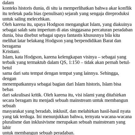
dalam
konteks historis dunia, di situ ia memperlihatkan bahwa akar konflik
itu terletak pada bias (penulisan) sejarah yang sengaja direproduksi
untuk saling melecehkan.
Oleh karena itu, upaya Hodgson mengangkat Islam, yang diakuinya
sebagai salah satu imperium di atas singgasana percaturan peradaban
dunia, bisa disebut sebagai upaya fantastis khususnya bila kita
melihat latar belakang Hodgson yang berpendidikan Barat dan
beragama
Kristiani.
Islam, kata Hodgson, karena kelengkapan visinya – sebagai yang
terbaik yang termaktub dalam QS, 1:150 – tidak akan pernah betul-
betul
sama dari satu tempat dengan tempat yang lainnya. Sehingga,
dengan
menempatkannya sebagai bagian dari Islam historis, Islam bisa
bebas
dari sakralisasi kritik. Oleh karena itu, visi islami yang ditafsirkan
secara beragam itu menjadi sebuah mainstream untuk membangun
sebuah
masyarakat yang beradab, inklusif, dan melahirkan hasil-hasil nyata
yang tak terduga. Ini menunjukkan bahwa, ternyata wacana-wacana
pluralisme dan inklusivisme merupakan sebuah mainstream yang
lahir
untuk membangun sebuah peradaban.