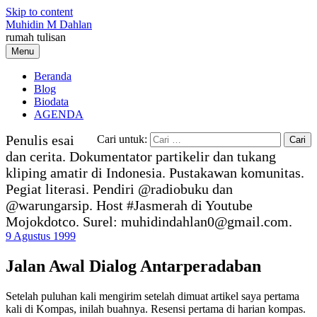
Skip to content
Muhidin M Dahlan
rumah tulisan
Menu
Beranda
Blog
Biodata
AGENDA
Penulis esai
Cari untuk:
dan cerita. Dokumentator partikelir dan tukang
kliping amatir di Indonesia. Pustakawan komunitas.
Pegiat literasi. Pendiri @radiobuku dan
@warungarsip. Host #Jasmerah di Youtube
Mojokdotco. Surel: muhidindahlan0@gmail.com.
9 Agustus 1999
Jalan Awal Dialog Antarperadaban
Setelah puluhan kali mengirim setelah dimuat artikel saya pertama
kali di Kompas, inilah buahnya. Resensi pertama di harian kompas.