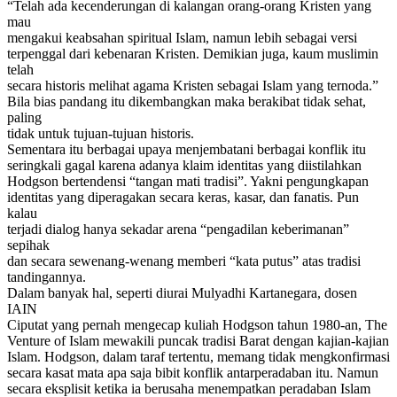
“Telah ada kecenderungan di kalangan orang-orang Kristen yang
mau
mengakui keabsahan spiritual Islam, namun lebih sebagai versi
terpenggal dari kebenaran Kristen. Demikian juga, kaum muslimin
telah
secara historis melihat agama Kristen sebagai Islam yang ternoda.”
Bila bias pandang itu dikembangkan maka berakibat tidak sehat,
paling
tidak untuk tujuan-tujuan historis.
Sementara itu berbagai upaya menjembatani berbagai konflik itu
seringkali gagal karena adanya klaim identitas yang diistilahkan
Hodgson bertendensi “tangan mati tradisi”. Yakni pengungkapan
identitas yang diperagakan secara keras, kasar, dan fanatis. Pun
kalau
terjadi dialog hanya sekadar arena “pengadilan keberimanan”
sepihak
dan secara sewenang-wenang memberi “kata putus” atas tradisi
tandingannya.
Dalam banyak hal, seperti diurai Mulyadhi Kartanegara, dosen
IAIN
Ciputat yang pernah mengecap kuliah Hodgson tahun 1980-an, The
Venture of Islam mewakili puncak tradisi Barat dengan kajian-kajian
Islam. Hodgson, dalam taraf tertentu, memang tidak mengkonfirmasi
secara kasat mata apa saja bibit konflik antarperadaban itu. Namun
secara eksplisit ketika ia berusaha menempatkan peradaban Islam