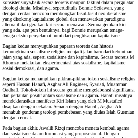
konsistensinya,baik secara teoretis maupun faktual dalam pergulatan
ideologi dunia. Misalnya, sepertiditulis Bonnie Setiawan, yang
dengan cerdas mencoba membongkar bisul-bisul neoliberalisme
yang disokong kapitalisme global, dan menawarkan paradigma
alternatif dari gerakan kiri secara menawan. Semua gerakan kiri
yang ada, apa pun bentuknya, bagi Bonnie merupakan tenaga-
tenaga ekstra penyelamat bumi dari penghisapan kapitalisme.
Bagian kedua menyuguhkan paparan teoretis dan historis
kemungkinan sosialisme religius menjadi jalan baru dari kebuntuan
jalan yang ada, seperti sosialisme dan kapitalisme. Secara teoretis M
Rhomzy melakukan eksperimentasi atas sosialisme, kapitalisme,
sosial demokrasi, dan agama.
Bagian ketiga menampilkan pikiran-pikiran tokoh sosialisme religius
seperti Hassan Hanafi, Asghar Ali Engineer, Syariati, Muammar
Qadhafi. Tokoh-tokoh ini secara genuine mengelaborasi signifikansi
dan pertautan positif antara sosialisme dan agama. Hanafi misalnya
mendeklarasikan manifesto Kiri Islam yang oleh M Mustafied
disajikan dengan cekatan. Senada dengan Hanafi, Asghar Ali
menabuh genderang teologi pembebasan yang diulas Islah Gusmian
dengan cermat.
Pada bagian akhir, Awalili Rizqi mencoba menata kembali agama
dan sosialisme dalam formulasi yang proposrsional. Dengan