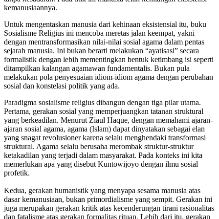
kemanusiaannya.
Untuk mengentaskan manusia dari kehinaan eksistensial itu, buku
Sosialisme Religius ini mencoba meretas jalan keempat, yakni
dengan mentransformasikan nilai-nilai sosial agama dalam pentas
sejarah manusia. Ini bukan berarti melakukan “ayatisasi” secara
formalistik dengan lebih mementingkan bentuk ketimbang isi seperti
ditampilkan kalangan agamawan fundamentalis. Bukan pula
melakukan pola penyesuaian idiom-idiom agama dengan perubahan
sosial dan konstelasi politik yang ada.
Paradigma sosialisme religius dibangun dengan tiga pilar utama.
Pertama, gerakan sosial yang memperjuangkan tatanan struktural
yang berkeadilan. Menurut Ziaul Haque, dengan memahami ajaran-
ajaran sosial agama, agama (Islam) dapat dinyatakan sebagai elan
yang snagat revolusioner karena selalu menghendaki transformasi
struktural. Agama selalu berusaha merombak struktur-struktur
ketakadilan yang terjadi dalam masyarakat. Pada konteks ini kita
memerlukan apa yang disebut Kuntowijoyo dengan ilmu sosial
profetik.
Kedua, gerakan humanistik yang menyapa sesama manusia atas
dasar kemanusiaan, bukan primordialisme yang sempit. Gerakan ini
juga merupakan gerakan kritik atas kecenderungan tirani rasionalitas
dan fatalisme atas gerakan formalitas rituan. Lebih dari itu, gerakan