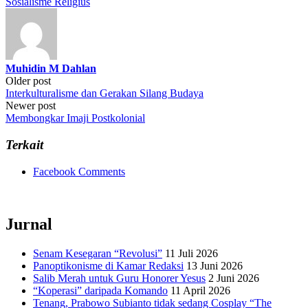
Sosialisme Religius
Muhidin M Dahlan
Post
Older post
Interkulturalisme dan Gerakan Silang Budaya
navigation
Newer post
Membongkar Imaji Postkolonial
Terkait
Facebook Comments
Jurnal
Senam Kesegaran “Revolusi”
11 Juli 2026
Panoptikonisme di Kamar Redaksi
13 Juni 2026
Salib Merah untuk Guru Honorer Yesus
2 Juni 2026
“Koperasi” daripada Komando
11 April 2026
Tenang, Prabowo Subianto tidak sedang Cosplay “The