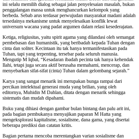
ini selalu memilih dialog sebagai jalan penyelesaian masalah, bukan
penggalangan massa untuk menghancurkan kelompok yang
berbeda. Sebab arus terdasar perwujudan masyarakat madani adalah
tersedainya mekanisme untuk menyelesaikan konflik lewat
universum wacana yang padat argumen dalam relasi kesederajatan.
Ketiga, religiusitas, yaitu spirit agama yang dilandasi oleh semangat
pembebasan dan humanistik, yang beribadah kepada Tuhan dengan
cinta dan soliter. Kecintaan itu tak hanya termanifestasikan pada
Tuhan, tapi yang terpenting, tersebar pada seluruh manusia.
Mengutip M Iqbal, “Kesadaran ibadah pecinta tak hanya kehendak
Ilahi, tetapi juga secara aktif berusaha memahami, mencerap, dan
menyebarkan sifat-sifat (cinta) Tuhan dalam gelombang sejarah.”
Karya yang sangat menarik ini merupakan bunga rampai dari
percikan intelektual generasi muda yang brilian, yang oleh
editornya, Muhidin M Dahlan, ditata dengan menarik sehingga
sistematis dan mudah dipahami.
Buku yang dihiasi dengan gambar bulan bintang dan palu arit ini,
pada bagian pembukanya menyajikan paparan M Hatta yang
mengeksplorasi kapitalisme, sosialisme, dana gama, yang disertai
beberapa prediksi dan catatan kritis.
Bagian pertama mencoba merentangkan varian sosialisme dan