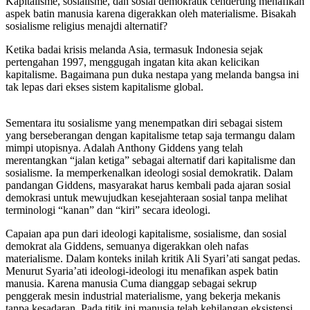
Kapitalisme, sosialisme, dan sosial demokratik cenderung menafikan
aspek batin manusia karena digerakkan oleh materialisme. Bisakah
sosialisme religius menajdi alternatif?
Ketika badai krisis melanda Asia, termasuk Indonesia sejak
pertengahan 1997, menggugah ingatan kita akan kelicikan
kapitalisme. Bagaimana pun duka nestapa yang melanda bangsa ini
tak lepas dari ekses sistem kapitalisme global.
Sementara itu sosialisme yang menempatkan diri sebagai sistem
yang berseberangan dengan kapitalisme tetap saja termangu dalam
mimpi utopisnya. Adalah Anthony Giddens yang telah
merentangkan “jalan ketiga” sebagai alternatif dari kapitalisme dan
sosialisme. Ia memperkenalkan ideologi sosial demokratik. Dalam
pandangan Giddens, masyarakat harus kembali pada ajaran sosial
demokrasi untuk mewujudkan kesejahteraan sosial tanpa melihat
terminologi “kanan” dan “kiri” secara ideologi.
Capaian apa pun dari ideologi kapitalisme, sosialisme, dan sosial
demokrat ala Giddens, semuanya digerakkan oleh nafas
materialisme. Dalam konteks inilah kritik Ali Syari’ati sangat pedas.
Menurut Syaria’ati ideologi-ideologi itu menafikan aspek batin
manusia. Karena manusia Cuma dianggap sebagai sekrup
penggerak mesin industrial materialisme, yang bekerja mekanis
tanpa kesadaran. Pada titik ini manusia telah kehilangan eksistensi