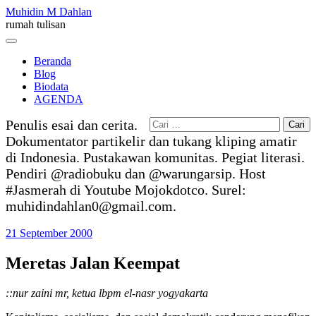
Skip
Muhidin M Dahlan
to
rumah tulisan
content
Menu
Beranda
Blog
Biodata
AGENDA
Cari
Penulis esai dan cerita.
untuk:
Dokumentator partikelir dan tukang kliping amatir
di Indonesia. Pustakawan komunitas. Pegiat literasi.
Pendiri @radiobuku dan @warungarsip. Host
#Jasmerah di Youtube Mojokdotco. Surel:
muhidindahlan0@gmail.com.
21 September 2000
Meretas Jalan Keempat
::nur zaini mr, ketua lbpm el-nasr yogyakarta