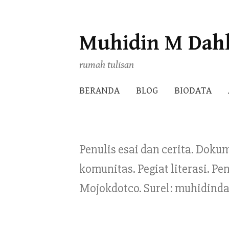
Muhidin M Dah
Skip
to
rumah tulisan
content
BERANDA
BLOG
BIODATA
Penulis esai dan cerita. Doku
komunitas. Pegiat literasi. 
Mojokdotco. Surel: muhidind