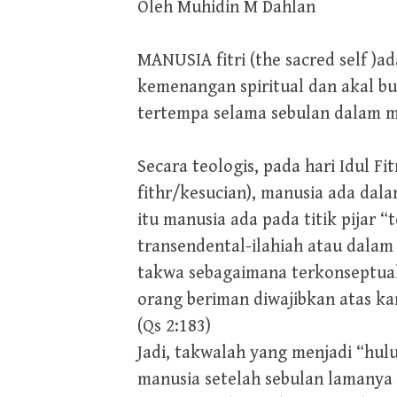
Oleh Muhidin M Dahlan
MANUSIA fitri (the sacred self )
kemenangan spiritual dan akal bu
tertempa selama sebulan dalam 
Secara teologis, pada hari Idul Fi
fithr/kesucian), manusia ada dala
itu manusia ada pada titik pijar 
transendental-ilahiah atau dalam
takwa sebagaimana terkonseptuali
orang beriman diwajibkan atas k
(Qs 2:183)
Jadi, takwalah yang menjadi “hulu”
manusia setelah sebulan lamany