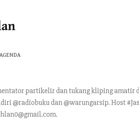
lan
Cari
AGENDA
untuk:
mentator partikelir dan tukang kliping amatir
Pendiri @radiobuku dan @warungarsip. Host #Ja
ahlan0@gmail.com.