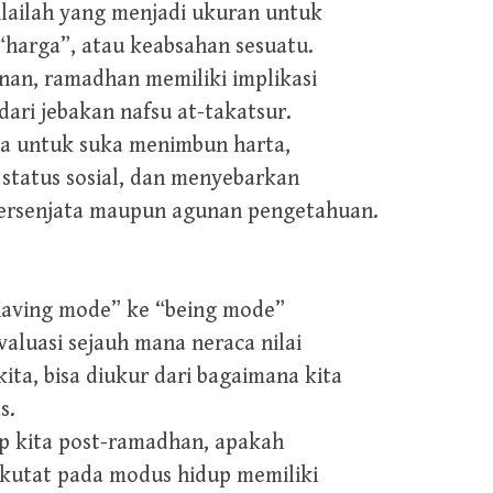
lailah yang menjadi ukuran untuk
harga”, atau keabsahan sesuatu.
unan, ramadhan memiliki implikasi
ari jebakan nafsu at-takatsur.
ia untuk suka menimbun harta,
tatus sosial, dan menyebarkan
bersenjata maupun agunan pengetahuan.
“having mode” ke “being mode”
aluasi sejauh mana neraca nilai
ta, bisa diukur dari bagaimana kita
s.
up kita post-ramadhan, apakah
erkutat pada modus hidup memiliki