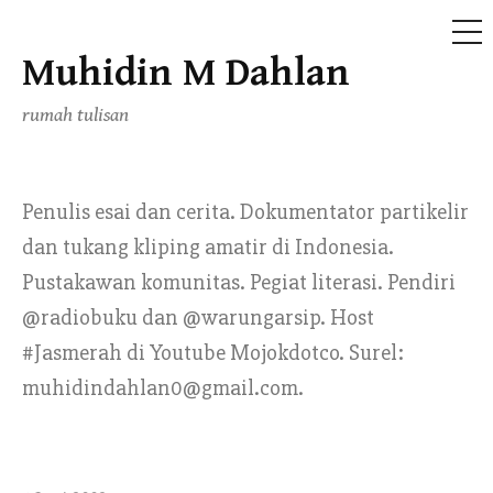
ME
Muhidin M Dahlan
Skip
to
rumah tulisan
content
Penulis esai dan cerita. Dokumentator partikelir
dan tukang kliping amatir di Indonesia.
Pustakawan komunitas. Pegiat literasi. Pendiri
@radiobuku dan @warungarsip. Host
#Jasmerah di Youtube Mojokdotco. Surel:
muhidindahlan0@gmail.com.