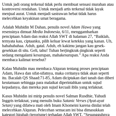
Untuk jadi orang terkenal tidak perlu membuat sensasi murahan atau
kontroversi rendahan. Untuk menjadi artis terkenal tidak layak
menjual aurat. Untuk menjadi sastrawan hebat tidak harus
melecehkan keyakinan umat beragama.
Adalah Muhidin M Dahan, penulis novel
Adam Hawa
yang
resensinya dimuat
Media Indonesia
, 6/11, menggambarkan
penciptaan Adam dan reaksi Allah SWT di halaman 27, “Baiklah,
ternyata kau, ciptaanku, pilih keluar lewat ketekku yang kanan. Uh,
hahahahahaa. Aduh, gatal. Aduh, eh kakimu jangan kau gesek-
gesekkan di situ. Geli, tahu! Tuhan berjingkrak-jingkrak seperti
sedang mengalami kesurupan, mahakesurupan.” Apa reaksi Anda
membaca kalimat tersebut?
Kalau Muhidin mau membaca Alquran tentang proses penciptaan
Adam, Hawa dan sifat-sifatnya, maka ceritanya tidak akan seperti
itu. Bacalah QS Shaad:71-85, Adam diciptakan dari tanah dan diberi
keutamaan sehingga para malaikat diperintahkan untuk sujud
kepadanya, dan mereka pun sujud kecuali iblis yang terlaknat.
Kasus Muhidin ini mirip penulis novel Salman Rusdhie, Yahudi
Inggris terlaknat, yang menulis buku
Satanic Verses (Ayat-ayat
Setan)
yang difatwa mati oleh Imam Khomeini karena dinilai telah
melecehkan Alquran. Pelecehan semacam ini bisa dimasukkan
kategori hirabah (terorisme) terhadap Allah SWT, “Sesungguhnya