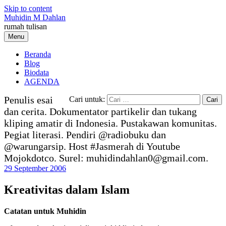
Skip to content
Muhidin M Dahlan
rumah tulisan
Menu
Beranda
Blog
Biodata
AGENDA
Penulis esai
Cari untuk:
dan cerita. Dokumentator partikelir dan tukang
kliping amatir di Indonesia. Pustakawan komunitas.
Pegiat literasi. Pendiri @radiobuku dan
@warungarsip. Host #Jasmerah di Youtube
Mojokdotco. Surel: muhidindahlan0@gmail.com.
29 September 2006
Kreativitas dalam Islam
Catatan untuk Muhidin