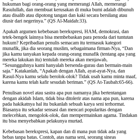
hukuman bagi orang-orang yang memerangi Allah, memerangi
Rasulullah, dan membuat kerusakan di muka bumi adalah dibunuh
atau disalib atau dipotong tangan dan kaki secara bersilang atau
diusir dari negerinya.” (QS Al-Maidah:33).
Apakah argumen kebebasan berekspresi, HAM, demokrasi, dan
tetek-bengek lainnya bisa membebaskan para penoda dari tuntutan
hukum? Kepribadian penulis semacam itu termasuk kategori
munafik, jika dia seorang muslim, sebagaimana firman-Nya, “Dan
jika kamu tanyakan kepada orang-orang munafik (tentang apa yang
mereka lakukan itu) tentulah mereka akan menjawab,
“Sesungguhnya kami hanyalah bersenda-gurau dan bermain-main
saja.” Katakanlah, “Apakah dengan Allah, ayat-ayat-Nya, dan
Rasul-Nya kamu selalu berolok-olok? Tidak usah kamu minta maaf,
karena kamu telah kafir sesudah beriman.” (QS At-Taubah:65-66).
Penulisan novel atau sastra apa pun namanya jika bertentangan
dengan akidah Islam, tidak bisa ditolerir atas nama apa pun, karena
pada hakikatnya hal itu bukanlah sebuah karya seni terhormat.
Biasanya itu sekadar sensasi dan mencari popularitas dengan
melecehkan, mengolok-olok, dan mempermainkan agama. Tindakan
itu bisa menyebabkan pelakunya murtad.
Kebebasan berekspresi, kapan dan di mana pun tidak ada yang
bebas tanpa batas. Contoh, atas nama seni, seorang sineas