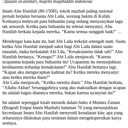
::fauzan al-anshari, majelis mujahiddin indonesia
Imam Abu Hanifah (80-150H), tokoh mazhab paling rasional
pernah berjalan bersama Abi Laila, seorang hakim di Kufah.
Keduanya melewati para biduanita yang sedang menyanyikan lagu
tak senonoh. Ketika para biduanita itu selesai menyanyi, Abu
Hanifah berkata kepada mereka, “Kamu semua sungguh baik!” …
Mendengar kata-kata itu, hati Abi Laila terkejut setengah mati. Suatu
ketika Abu Hanifah menjadi saksi bagi Abi Laila dalam suatu
masalah, maka berkatalah Abi Lila, “Kesaksianmu tidak sah!” Abu
Hanifah bertanya, “Kenapa?” Abi Laila menjawab, “Karena
ucapanmu kepada para biduanita itu! Ucapanmu itu menunjukkan
keridaanmu terhadap kemaksiatan!” Abu Hanifah bertanya lagi,
“Kapan aku mengucapkan kalimat itu? Ketika mereka menyanyi
atau ketika mereka diam?”
Abi Laila menjawab, “Ketika mereka diam.” Abu Hanifah berkata,
“Allahu Akbar! Sesungguhnya yang aku maksudkan dengan ucapan
itu adalah bagus diamnya mereka, bukan karena nyanyian itu!”
Ini adalah sepenggal kisah menarik dalam buku 4 Mutiara Zaman
(Biografi Empat Imam Mazhab) halaman 70 yang menunjukkan
kecerdasan Imam Abu Hanifah menyentil kesadaran kita; apa yang
seharusnya dilakukan para seniman dalam mengekspresikan karya
seninya.