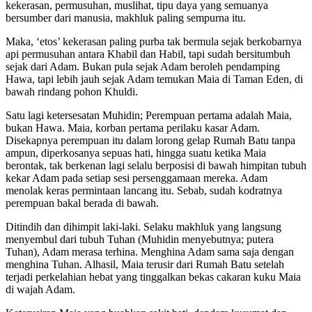
kekerasan, permusuhan, muslihat, tipu daya yang semuanya
bersumber dari manusia, makhluk paling sempurna itu.
Maka, ‘etos’ kekerasan paling purba tak bermula sejak berkobarnya
api permusuhan antara Khabil dan Habil, tapi sudah bersitumbuh
sejak dari Adam. Bukan pula sejak Adam beroleh pendamping
Hawa, tapi lebih jauh sejak Adam temukan Maia di Taman Eden, di
bawah rindang pohon Khuldi.
Satu lagi ketersesatan Muhidin; Perempuan pertama adalah Maia,
bukan Hawa. Maia, korban pertama perilaku kasar Adam.
Disekapnya perempuan itu dalam lorong gelap Rumah Batu tanpa
ampun, diperkosanya sepuas hati, hingga suatu ketika Maia
berontak, tak berkenan lagi selalu berposisi di bawah himpitan tubuh
kekar Adam pada setiap sesi persenggamaan mereka. Adam
menolak keras permintaan lancang itu. Sebab, sudah kodratnya
perempuan bakal berada di bawah.
Ditindih dan dihimpit laki-laki. Selaku makhluk yang langsung
menyembul dari tubuh Tuhan (Muhidin menyebutnya; putera
Tuhan), Adam merasa terhina. Menghina Adam sama saja dengan
menghina Tuhan. Alhasil, Maia terusir dari Rumah Batu setelah
terjadi perkelahian hebat yang tinggalkan bekas cakaran kuku Maia
di wajah Adam.