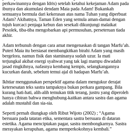
perkawinannya dengan Idris) setelah ketahui kekejaman Adam pada
ibunya dan akumulasi dendam Maia pada Adam! Bukankah
semuanya bermula dari kekerasan atas nama Tuhan yang diperbuat
Adam? Akibatnya, Taman Eden yang semula aman-damai dengan
tujuh kurcaci penjaga kebun dan sesekali dikunjungi malaikat
Pesolek, tiba-tiba mengobarkan api permusuhan, perseteruan tiada
akhir.
Adam terbunuh dengan cara amat mengenaskan di tangan Marfu’ah.
Puteri Maia itu bersiasat membangkitkan birahi Adam yang masih
bergelora, namun fisik dan staminanya sudah uzur. Ia mati
terjungkal akibat energi syahwat yang tak lagi mampu diwadahi
jasad ringkihnya, nafasnya kembang kempis, selangkangannya
kucurkan darah, sebelum temui ajal di hadapan Marfu’ah.
Ikhtiar menggunakan perspektif agama dalam mengukur derajat
ketersesatan teks sastra tampaknya bukan perkara gampang. Bila
kurang hati-hati, alih-alih temukan titik terang, justru yang diperoleh
hanya cibiran bahwa menghubung-kaitkan antara sastra dan agama
adalah mustahil dan sia-sia.
Seperti pernah diungkap oleh Ribut Wijoto (2002) ; “Agama
bersuara pada tataran etika, sementara sastra bersuara di dataran
estetika. Agama menciptakan pagar, sastra membongkarnya. Sastra
merayakan kerapuhan, agama memperkokohnya kembali.”