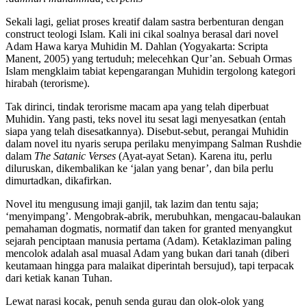
Sekali lagi, geliat proses kreatif dalam sastra berbenturan dengan
construct teologi Islam. Kali ini cikal soalnya berasal dari novel
Adam Hawa karya Muhidin M. Dahlan (Yogyakarta: Scripta
Manent, 2005) yang tertuduh; melecehkan Qur’an. Sebuah Ormas
Islam mengklaim tabiat kepengarangan Muhidin tergolong kategori
hirabah (terorisme).
Tak dirinci, tindak terorisme macam apa yang telah diperbuat
Muhidin. Yang pasti, teks novel itu sesat lagi menyesatkan (entah
siapa yang telah disesatkannya). Disebut-sebut, perangai Muhidin
dalam novel itu nyaris serupa perilaku menyimpang Salman Rushdie
dalam
The Satanic Verses
(Ayat-ayat Setan). Karena itu, perlu
diluruskan, dikembalikan ke ‘jalan yang benar’, dan bila perlu
dimurtadkan, dikafirkan.
Novel itu mengusung imaji ganjil, tak lazim dan tentu saja;
‘menyimpang’. Mengobrak-abrik, merubuhkan, mengacau-balaukan
pemahaman dogmatis, normatif dan taken for granted menyangkut
sejarah penciptaan manusia pertama (Adam). Ketaklaziman paling
mencolok adalah asal muasal Adam yang bukan dari tanah (diberi
keutamaan hingga para malaikat diperintah bersujud), tapi terpacak
dari ketiak kanan Tuhan.
Lewat narasi kocak, penuh senda gurau dan olok-olok yang