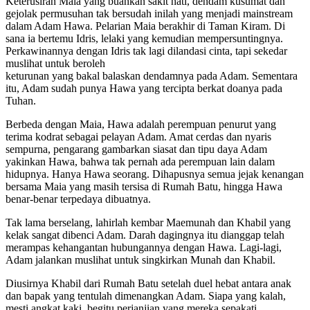
Keterusiran Maia yang buahkan sakit hati, dendam kusumat dan
gejolak permusuhan tak bersudah inilah yang menjadi mainstream
dalam Adam Hawa. Pelarian Maia berakhir di Taman Kiram. Di
sana ia bertemu Idris, lelaki yang kemudian mempersuntingnya.
Perkawinannya dengan Idris tak lagi dilandasi cinta, tapi sekedar
muslihat untuk beroleh
keturunan yang bakal balaskan dendamnya pada Adam. Sementara
itu, Adam sudah punya Hawa yang tercipta berkat doanya pada
Tuhan.
Berbeda dengan Maia, Hawa adalah perempuan penurut yang
terima kodrat sebagai pelayan Adam. Amat cerdas dan nyaris
sempurna, pengarang gambarkan siasat dan tipu daya Adam
yakinkan Hawa, bahwa tak pernah ada perempuan lain dalam
hidupnya. Hanya Hawa seorang. Dihapusnya semua jejak kenangan
bersama Maia yang masih tersisa di Rumah Batu, hingga Hawa
benar-benar terpedaya dibuatnya.
Tak lama berselang, lahirlah kembar Maemunah dan Khabil yang
kelak sangat dibenci Adam. Darah dagingnya itu dianggap telah
merampas kehangantan hubungannya dengan Hawa. Lagi-lagi,
Adam jalankan muslihat untuk singkirkan Munah dan Khabil.
Diusirnya Khabil dari Rumah Batu setelah duel hebat antara anak
dan bapak yang tentulah dimenangkan Adam. Siapa yang kalah,
mesti angkat kaki, begitu perjanjian yang mereka sepakati.