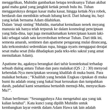
menggelikan, Muhidin gambarkan betapa tersiksanya Tuhan akibat
gatal maha gatal yang jangkiti ketiak penuh bulu itu. Tuhan
menggaruknya dengan kasar maha kasar, hingga ketiak-Nya robek,
berdarah dan membikin sebuah lubang kecil. Dari lubang itu, bayi
yang kelak bernama Adam dilahirkan.
Dalam ‘imaji sinting’ Muhidin, martabat kemuliaan nenek moyang
manusia tak hanya telah terpuruk ke dalam kosmologi penciptaan
yang hida-dina, tapi juga memaklumatkan keterciptaan kaum laki-
laki sebagai salah satu kecerobohan terbesar Tuhan. Dari titik ini,
semesta amarah, sentimen dan apatisme pengarang mulai dirancang,
lalu terkonstruksi sedemikian rupa, hingga nyaris menggapai derajat
sesat maha sesat (bila dihadapkan pada teks-teks sakral yang amat
memuliakan Adam).
Apatisme itu, agaknya berangkat dari tafsir konstekstual terhadap
sebuah dialog antara Tuhan dan para malaikat (QS : 2 : 30) menyoal
kehendak-Nya menciptakan seorang khalifah di muka bumi. Para
malaikat berkata ; “Khalifah yang hendak Engkau ciptakan di muka
bumi itu adalah orang yang bakal buat kerusakan dan tumpahkan
darah, padahal kami senantiasa bertasbih memuji-Mu, menyucikan-
Mu?”.
Tuhan berfirman: “Sesungguhnya Aku mengetahui apa yang tak
kalian ketahui”. Kata kunci yang dipilih Muhidin untuk
kembangkan layar estetik dalam Adam Hawa tak lain adalah