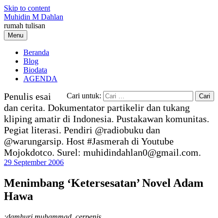
Skip to content
Muhidin M Dahlan
rumah tulisan
Menu
Beranda
Blog
Biodata
AGENDA
Penulis esai
Cari untuk:
dan cerita. Dokumentator partikelir dan tukang
kliping amatir di Indonesia. Pustakawan komunitas.
Pegiat literasi. Pendiri @radiobuku dan
@warungarsip. Host #Jasmerah di Youtube
Mojokdotco. Surel: muhidindahlan0@gmail.com.
29 September 2006
Menimbang ‘Ketersesatan’ Novel Adam
Hawa
:damhuri muhammad, cerpenis