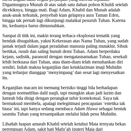
Digantungnya Munah di atas salah satu dahan pohon Khuldi setelah
dicekiknya, hingga mati. Bagi Adam, Khabil dan Munah adalah
anak-anak terkutuk, penyebab kian gelapnya aura Taman Eden,
hingga tak pernah lagi dikunjungi malaikat pesuruh Tuhan. Karena
itu, keduanya harus dimusnahkan.
Sampai di titik ini, makin terang terbaca eksplorasi tematik yang
hendak disuguhkan, yakni Kekerasan atas Nama Tuhan, yang sudah
jamak terjadi dalam jagat peradaban manusia paling mutakhir. Sibuk
bertikai, rusuh dan saling bunuh demi Tuhan. Adam berperilaku
kejam, sadistik, paranoid dengan mengatasnamakan Tuhan, sesekali
lebih berkuasa dari Tuhan, atau diam-diam telah menuhankan diri
sendiri. Inilah makna keganjilan dan ketaklaziman imaji Muhidin
yang terlanjur dianggap ‘menyimpang’ dan sesat lagi menyesatkan
itu.
Keganjilan macam ini memang berisiko tinggi bila berhadapan
dengan normatifitas dalil naqli, tapi mungkin akan jadi lazim dan
lumrah bila disigi dengan perangkat tafsir kontekstual. Saya tak
bermaksud membela, apalagi melegitimasi pencapaian ‘estetika tak
biasa’ ini, tapi hanya sedang membaca
Adam Hawa
sebagai bentuk
sasmita Tuhan yang tersampaikan melalui lidah pena Muhidin.
Lihatlah luapan amarah Khabil setelah ketahui Maia ternyata bekas
perempuan Adam, sakit hati Mafu’ah (puteri Maia dari