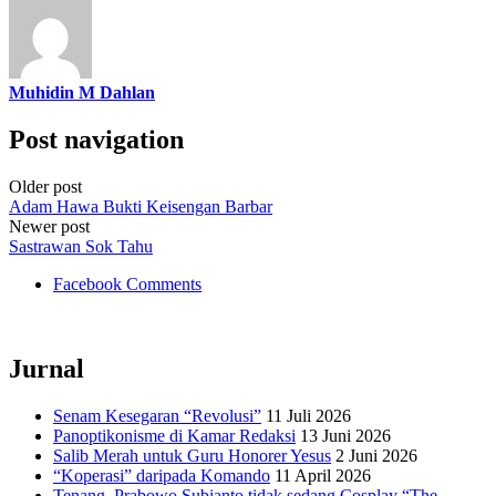
Muhidin M Dahlan
Post navigation
Older post
Adam Hawa Bukti Keisengan Barbar
Newer post
Sastrawan Sok Tahu
Facebook Comments
Jurnal
Senam Kesegaran “Revolusi”
11 Juli 2026
Panoptikonisme di Kamar Redaksi
13 Juni 2026
Salib Merah untuk Guru Honorer Yesus
2 Juni 2026
“Koperasi” daripada Komando
11 April 2026
Tenang, Prabowo Subianto tidak sedang Cosplay “The