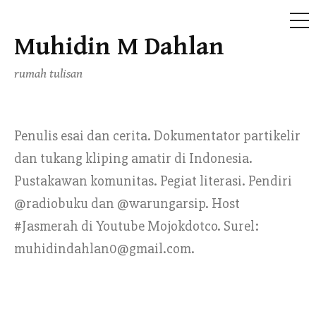
ME
Muhidin M Dahlan
Skip
to
rumah tulisan
content
Penulis esai dan cerita. Dokumentator partikelir
dan tukang kliping amatir di Indonesia.
Pustakawan komunitas. Pegiat literasi. Pendiri
@radiobuku dan @warungarsip. Host
#Jasmerah di Youtube Mojokdotco. Surel:
muhidindahlan0@gmail.com.